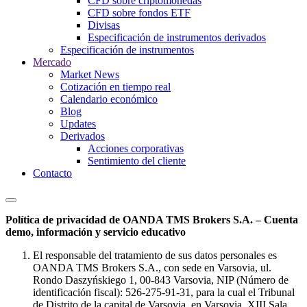
CFD sobre criptomonedas
CFD sobre fondos ETF
Divisas
Especificación de instrumentos derivados
Especificación de instrumentos
Mercado
Market News
Cotización en tiempo real
Calendario económico
Blog
Updates
Derivados
Acciones corporativas
Sentimiento del cliente
Contacto
Política de privacidad de OANDA TMS Brokers S.A. – Cuenta
demo, información y servicio educativo
El responsable del tratamiento de sus datos personales es
OANDA TMS Brokers S.A., con sede en Varsovia, ul.
Rondo Daszyńskiego 1, 00-843 Varsovia, NIP (Número de
identificación fiscal): 526-275-91-31, para la cual el Tribunal
de Distrito de la capital de Varsovia, en Varsovia, XIII Sala