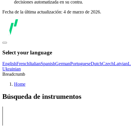
decisiones automatizada en su contra.
Fecha de la última actualización: 4 de marzo de 2026.
Select your language
English
French
Italian
Spanish
German
Portuguese
Dutch
Czech
Latvian
L
Ukrainian
Breadcrumb
Home
Búsqueda de instrumentos