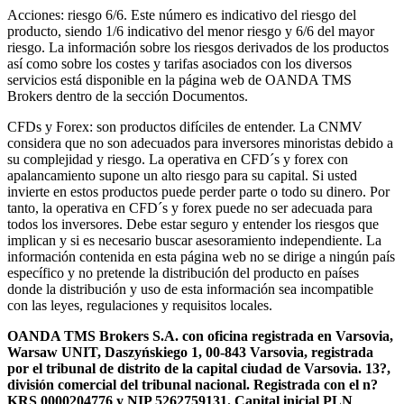
Acciones: riesgo 6/6. Este número es indicativo del riesgo del
producto, siendo 1/6 indicativo del menor riesgo y 6/6 del mayor
riesgo. La información sobre los riesgos derivados de los productos
así como sobre los costes y tarifas asociados con los diversos
servicios está disponible en la página web de OANDA TMS
Brokers dentro de la sección Documentos.
CFDs y Forex: son productos difíciles de entender. La CNMV
considera que no son adecuados para inversores minoristas debido a
su complejidad y riesgo. La operativa en CFD´s y forex con
apalancamiento supone un alto riesgo para su capital. Si usted
invierte en estos productos puede perder parte o todo su dinero. Por
tanto, la operativa en CFD´s y forex puede no ser adecuada para
todos los inversores. Debe estar seguro y entender los riesgos que
implican y si es necesario buscar asesoramiento independiente. La
información contenida en esta página web no se dirige a ningún país
específico y no pretende la distribución del producto en países
donde la distribución y uso de esta información sea incompatible
con las leyes, regulaciones y requisitos locales.
OANDA TMS Brokers S.A. con oficina registrada en Varsovia,
Warsaw UNIT, Daszyńskiego 1, 00-843 Varsovia, registrada
por el tribunal de distrito de la capital ciudad de Varsovia. 13?,
división comercial del tribunal nacional. Registrada con el n?
KRS 0000204776 y NIP 5262759131. Capital inicial PLN