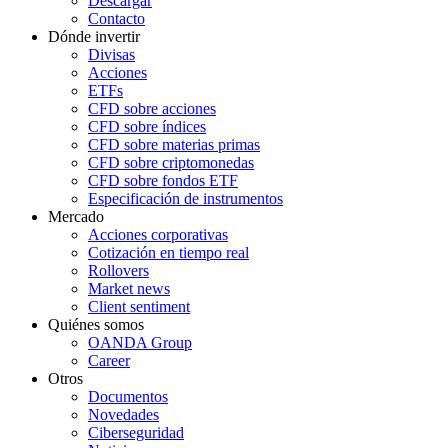
Descargar
Contacto
Dónde invertir
Divisas
Acciones
ETFs
CFD sobre acciones
CFD sobre índices
CFD sobre materias primas
CFD sobre criptomonedas
CFD sobre fondos ETF
Especificación de instrumentos
Mercado
Acciones corporativas
Cotización en tiempo real
Rollovers
Market news
Client sentiment
Quiénes somos
OANDA Group
Career
Otros
Documentos
Novedades
Ciberseguridad