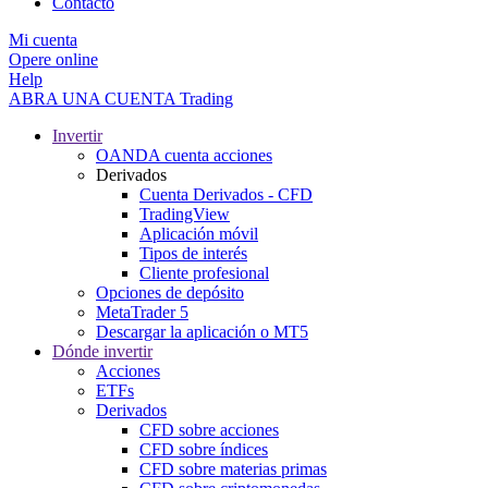
Contacto
Mi cuenta
Opere online
Help
ABRA UNA CUENTA
Trading
Invertir
OANDA cuenta acciones
Derivados
Cuenta Derivados - CFD
TradingView
Aplicación móvil
Tipos de interés
Cliente profesional
Opciones de depósito
MetaTrader 5
Descargar la aplicación o MT5
Dónde invertir
Acciones
ETFs
Derivados
CFD sobre acciones
CFD sobre índices
CFD sobre materias primas