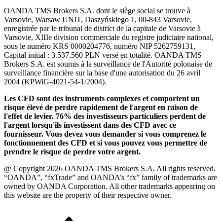
OANDA TMS Brokers S.A. dont le siège social se trouve à
Varsovie, Warsaw UNIT, Daszyńskiego 1, 00-843 Varsovie,
enregistrée par le tribunal de district de la capitale de Varsovie à
Varsovie, XIIIe division commerciale du registre judiciaire national,
sous le numéro KRS 0000204776, numéro NIP 5262759131,
Capital initial : 3.537.560 PLN versé en totalité. OANDA TMS
Brokers S.A. est soumis à la surveillance de l'Autorité polonaise de
surveillance financière sur la base d'une autorisation du 26 avril
2004 (KPWiG-4021-54-1/2004).
Les CFD sont des instruments complexes et comportent un
risque élevé de perdre rapidement de l'argent en raison de
l'effet de levier. 76% des investisseurs particuliers perdent de
l'argent lorsqu'ils investissent dans des CFD avec ce
fournisseur. Vous devez vous demander si vous comprenez le
fonctionnement des CFD et si vous pouvez vous permettre de
prendre le risque de perdre votre argent.
@ Copyright 2026 OANDA TMS Brokers S.A. All rights reserved.
“OANDA”, “fxTrade” and OANDA’s “fx” family of trademarks are
owned by OANDA Corporation. All other trademarks appearing on
this website are the property of their respective owner.