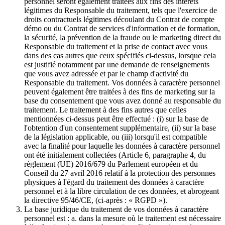
personnel seront également traitées aux fins des intérêts
légitimes du Responsable du traitement, tels que l'exercice de
droits contractuels légitimes découlant du Contrat de compte
démo ou du Contrat de services d'information et de formation,
la sécurité, la prévention de la fraude ou le marketing direct du
Responsable du traitement et la prise de contact avec vous
dans des cas autres que ceux spécifiés ci-dessus, lorsque cela
est justifié notamment par une demande de renseignements
que vous avez adressée et par le champ d'activité du
Responsable du traitement. Vos données à caractère personnel
peuvent également être traitées à des fins de marketing sur la
base du consentement que vous avez donné au responsable du
traitement. Le traitement à des fins autres que celles
mentionnées ci-dessus peut être effectué : (i) sur la base de
l'obtention d'un consentement supplémentaire, (ii) sur la base
de la législation applicable, ou (iii) lorsqu'il est compatible
avec la finalité pour laquelle les données à caractère personnel
ont été initialement collectées (Article 6, paragraphe 4, du
règlement (UE) 2016/679 du Parlement européen et du
Conseil du 27 avril 2016 relatif à la protection des personnes
physiques à l'égard du traitement des données à caractère
personnel et à la libre circulation de ces données, et abrogeant
la directive 95/46/CE, (ci-après : « RGPD »).
La base juridique du traitement de vos données à caractère
personnel est : a. dans la mesure où le traitement est nécessaire