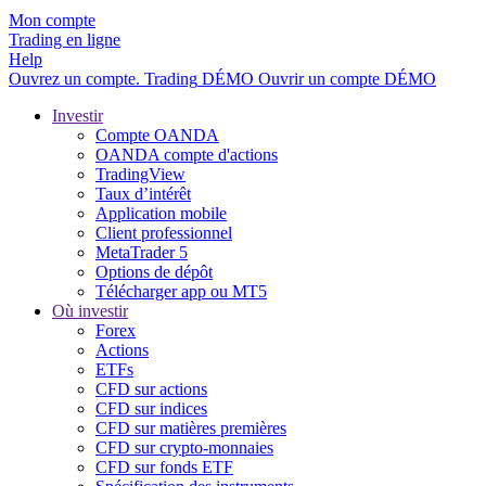
Mon compte
Trading en ligne
Help
Ouvrez un compte.
Trading
DÉMO
Ouvrir un compte DÉMO
Investir
Compte OANDA
OANDA compte d'actions
TradingView
Taux d’intérêt
Application mobile
Client professionnel
MetaTrader 5
Options de dépôt
Télécharger app ou MT5
Où investir
Forex
Actions
ETFs
CFD sur actions
CFD sur indices
CFD sur matières premières
CFD sur crypto-monnaies
CFD sur fonds ETF