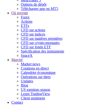
MetaTrader 5
Options de dépôt
Télécharger app ou MT5
Où investir
Forex
Actions
ETFs
CFD sur actions
CFD sur indices
CFD sur matières premières
CFD sur crypto-monnaies
CFD sur fonds ETF
Spécification des instruments
SpaceX
Marché
Market news
Cotations en direct
Calendrier économique
Opérations sur titres
Updates
Blog
US earnings season
Learn TradingView
Client sentiment
Contact