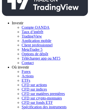
Investir
Compte OANDA
Taux d’intérêt
TradingView
Application mobile
Client professionnel
MetaTrader 5
Options de dépôt
Télécharger app ou MT5
Contact
Où investir
Forex
Actions
ETFs
CFD sur actions
CFD sur indices
CFD sur matières premières
CFD sur crypto-monnaies
CFD sur fonds ETF
Spécification des instruments