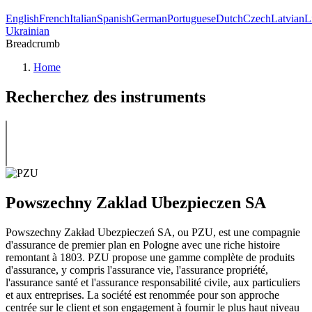
English
French
Italian
Spanish
German
Portuguese
Dutch
Czech
Latvian
L
Ukrainian
Breadcrumb
Home
Recherchez des instruments
Powszechny Zaklad Ubezpieczen SA
Powszechny Zakład Ubezpieczeń SA, ou PZU, est une compagnie
d'assurance de premier plan en Pologne avec une riche histoire
remontant à 1803. PZU propose une gamme complète de produits
d'assurance, y compris l'assurance vie, l'assurance propriété,
l'assurance santé et l'assurance responsabilité civile, aux particuliers
et aux entreprises. La société est renommée pour son approche
centrée sur le client et son engagement à fournir le plus haut niveau