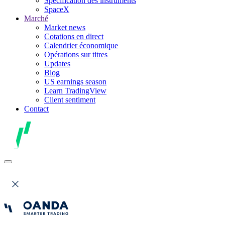
Spécification des instruments
SpaceX
Marché
Market news
Cotations en direct
Calendrier économique
Opérations sur titres
Updates
Blog
US earnings season
Learn TradingView
Client sentiment
Contact