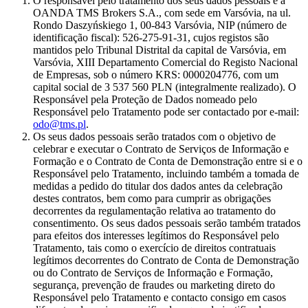
O responsável pelo tratamento dos seus dados pessoais é a
OANDA TMS Brokers S.A., com sede em Varsóvia, na ul.
Rondo Daszyńskiego 1, 00-843 Varsóvia, NIP (número de
identificação fiscal): 526-275-91-31, cujos registos são
mantidos pelo Tribunal Distrital da capital de Varsóvia, em
Varsóvia, XIII Departamento Comercial do Registo Nacional
de Empresas, sob o número KRS: 0000204776, com um
capital social de 3 537 560 PLN (integralmente realizado). O
Responsável pela Proteção de Dados nomeado pelo
Responsável pelo Tratamento pode ser contactado por e-mail:
odo@tms.pl
.
Os seus dados pessoais serão tratados com o objetivo de
celebrar e executar o Contrato de Serviços de Informação e
Formação e o Contrato de Conta de Demonstração entre si e o
Responsável pelo Tratamento, incluindo também a tomada de
medidas a pedido do titular dos dados antes da celebração
destes contratos, bem como para cumprir as obrigações
decorrentes da regulamentação relativa ao tratamento do
consentimento. Os seus dados pessoais serão também tratados
para efeitos dos interesses legítimos do Responsável pelo
Tratamento, tais como o exercício de direitos contratuais
legítimos decorrentes do Contrato de Conta de Demonstração
ou do Contrato de Serviços de Informação e Formação,
segurança, prevenção de fraudes ou marketing direto do
Responsável pelo Tratamento e contacto consigo em casos