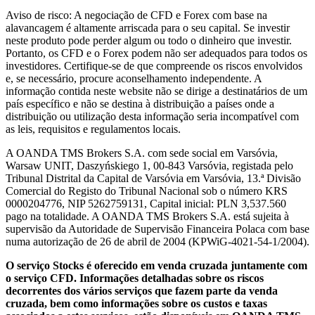
Aviso de risco: A negociação de CFD e Forex com base na
alavancagem é altamente arriscada para o seu capital. Se investir
neste produto pode perder algum ou todo o dinheiro que investir.
Portanto, os CFD e o Forex podem não ser adequados para todos os
investidores. Certifique-se de que compreende os riscos envolvidos
e, se necessário, procure aconselhamento independente. A
informação contida neste website não se dirige a destinatários de um
país específico e não se destina à distribuição a países onde a
distribuição ou utilização desta informação seria incompatível com
as leis, requisitos e regulamentos locais.
A OANDA TMS Brokers S.A. com sede social em Varsóvia,
Warsaw UNIT, Daszyńskiego 1, 00-843 Varsóvia, registada pelo
Tribunal Distrital da Capital de Varsóvia em Varsóvia, 13.ª Divisão
Comercial do Registo do Tribunal Nacional sob o número KRS
0000204776, NIP 5262759131, Capital inicial: PLN 3,537.560
pago na totalidade. A OANDA TMS Brokers S.A. está sujeita à
supervisão da Autoridade de Supervisão Financeira Polaca com base
numa autorização de 26 de abril de 2004 (KPWiG-4021-54-1/2004).
O serviço Stocks é oferecido em venda cruzada juntamente com
o serviço CFD. Informações detalhadas sobre os riscos
decorrentes dos vários serviços que fazem parte da venda
cruzada, bem como informações sobre os custos e taxas