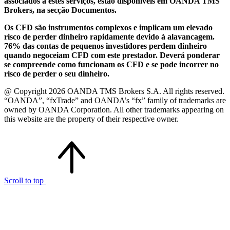
associados a estes serviços, estão disponíveis em OANDA TMS
Brokers, na secção Documentos.
Os CFD são instrumentos complexos e implicam um elevado
risco de perder dinheiro rapidamente devido à alavancagem.
76% das contas de pequenos investidores perdem dinheiro
quando negoceiam CFD com este prestador. Deverá ponderar
se compreende como funcionam os CFD e se pode incorrer no
risco de perder o seu dinheiro.
@ Copyright 2026 OANDA TMS Brokers S.A. All rights reserved.
“OANDA”, “fxTrade” and OANDA’s “fx” family of trademarks are
owned by OANDA Corporation. All other trademarks appearing on
this website are the property of their respective owner.
Scroll to top