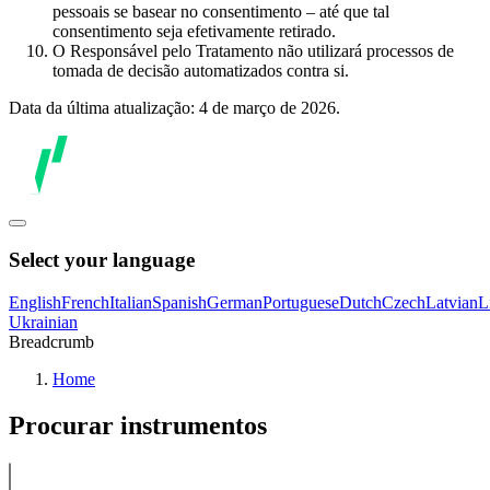
pessoais se basear no consentimento – até que tal
consentimento seja efetivamente retirado.
O Responsável pelo Tratamento não utilizará processos de
tomada de decisão automatizados contra si.
Data da última atualização: 4 de março de 2026.
Select your language
English
French
Italian
Spanish
German
Portuguese
Dutch
Czech
Latvian
L
Ukrainian
Breadcrumb
Home
Procurar instrumentos