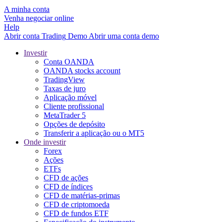
A minha conta
Venha negociar online
Help
Abrir conta
Trading
Demo
Abrir uma conta demo
Investir
Conta OANDA
OANDA stocks account
TradingView
Taxas de juro
Aplicação móvel
Cliente profissional
MetaTrader 5
Opções de depósito
Transferir a aplicação ou o MT5
Onde investir
Forex
Ações
ETFs
CFD de ações
CFD de índices
CFD de matérias-primas
CFD de criptomoeda
CFD de fundos ETF