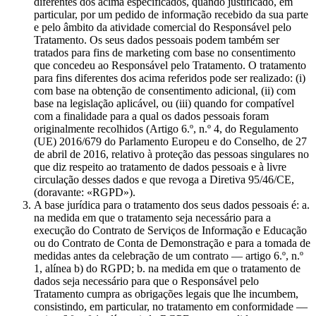
diferentes dos acima especificados, quando justificado, em
particular, por um pedido de informação recebido da sua parte
e pelo âmbito da atividade comercial do Responsável pelo
Tratamento. Os seus dados pessoais podem também ser
tratados para fins de marketing com base no consentimento
que concedeu ao Responsável pelo Tratamento. O tratamento
para fins diferentes dos acima referidos pode ser realizado: (i)
com base na obtenção de consentimento adicional, (ii) com
base na legislação aplicável, ou (iii) quando for compatível
com a finalidade para a qual os dados pessoais foram
originalmente recolhidos (Artigo 6.º, n.º 4, do Regulamento
(UE) 2016/679 do Parlamento Europeu e do Conselho, de 27
de abril de 2016, relativo à proteção das pessoas singulares no
que diz respeito ao tratamento de dados pessoais e à livre
circulação desses dados e que revoga a Diretiva 95/46/CE,
(doravante: «RGPD»).
A base jurídica para o tratamento dos seus dados pessoais é: a.
na medida em que o tratamento seja necessário para a
execução do Contrato de Serviços de Informação e Educação
ou do Contrato de Conta de Demonstração e para a tomada de
medidas antes da celebração de um contrato — artigo 6.º, n.º
1, alínea b) do RGPD; b. na medida em que o tratamento de
dados seja necessário para que o Responsável pelo
Tratamento cumpra as obrigações legais que lhe incumbem,
consistindo, em particular, no tratamento em conformidade —