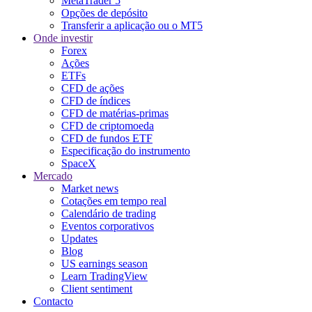
MetaTrader 5
Opções de depósito
Transferir a aplicação ou o MT5
Onde investir
Forex
Ações
ETFs
CFD de ações
CFD de índices
CFD de matérias-primas
CFD de criptomoeda
CFD de fundos ETF
Especificação do instrumento
SpaceX
Mercado
Market news
Cotações em tempo real
Calendário de trading
Eventos corporativos
Updates
Blog
US earnings season
Learn TradingView
Client sentiment
Contacto