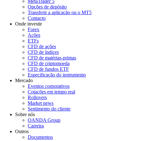
MetaTrader 5
Opções de depósito
Transferir a aplicação ou o MT5
Contacto
Onde investir
Forex
Ações
ETFs
CFD de ações
CFD de índices
CFD de matérias-primas
CFD de criptomoeda
CFD de fundos ETF
Especificação do instrumento
Mercado
Eventos corporativos
Cotações em tempo real
Rollovers
Market news
Sentimento do cliente
Sobre nós
OANDA Group
Carreira
Outros
Documentos