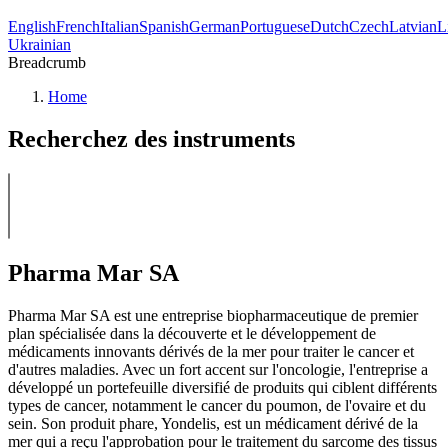
English
French
Italian
Spanish
German
Portuguese
Dutch
Czech
Latvian
L
Ukrainian
Breadcrumb
Home
Recherchez des instruments
Pharma Mar SA
Pharma Mar SA est une entreprise biopharmaceutique de premier
plan spécialisée dans la découverte et le développement de
médicaments innovants dérivés de la mer pour traiter le cancer et
d'autres maladies. Avec un fort accent sur l'oncologie, l'entreprise a
développé un portefeuille diversifié de produits qui ciblent différents
types de cancer, notamment le cancer du poumon, de l'ovaire et du
sein. Son produit phare, Yondelis, est un médicament dérivé de la
mer qui a reçu l'approbation pour le traitement du sarcome des tissus