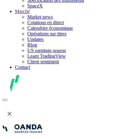
Spécification des instruments
SpaceX
Marché
Market news
Cotations en direct
Calendrier économique
Opérations sur titres
Updates
Blog
US earnings season
Learn TradingView
Client sentiment
Contact