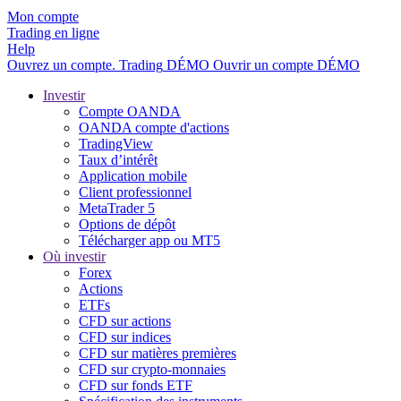
Mon compte
Trading en ligne
Help
Ouvrez un compte.
Trading
DÉMO
Ouvrir un compte DÉMO
Investir
Compte OANDA
OANDA compte d'actions
TradingView
Taux d’intérêt
Application mobile
Client professionnel
MetaTrader 5
Options de dépôt
Télécharger app ou MT5
Où investir
Forex
Actions
ETFs
CFD sur actions
CFD sur indices
CFD sur matières premières
CFD sur crypto-monnaies
CFD sur fonds ETF