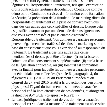
personnel seront également traitées aux fins des intérêts
légitimes du Responsable du traitement, tels que l'exercice de
droits contractuels légitimes découlant du Contrat de compte
démo ou du Contrat de services d'information et de formation,
la sécurité, la prévention de la fraude ou le marketing direct du
Responsable du traitement et la prise de contact avec vous
dans des cas autres que ceux spécifiés ci-dessus, lorsque cela
est justifié notamment par une demande de renseignements
que vous avez adressée et par le champ d'activité du
Responsable du traitement. Vos données à caractère personnel
peuvent également être traitées à des fins de marketing sur la
base du consentement que vous avez donné au responsable du
traitement. Le traitement à des fins autres que celles
mentionnées ci-dessus peut être effectué : (i) sur la base de
l'obtention d'un consentement supplémentaire, (ii) sur la base
de la législation applicable, ou (iii) lorsqu'il est compatible
avec la finalité pour laquelle les données à caractère personnel
ont été initialement collectées (Article 6, paragraphe 4, du
règlement (UE) 2016/679 du Parlement européen et du
Conseil du 27 avril 2016 relatif à la protection des personnes
physiques à l'égard du traitement des données à caractère
personnel et à la libre circulation de ces données, et abrogeant
la directive 95/46/CE, (ci-après : « RGPD »).
La base juridique du traitement de vos données à caractère
personnel est : a. dans la mesure où le traitement est nécessaire