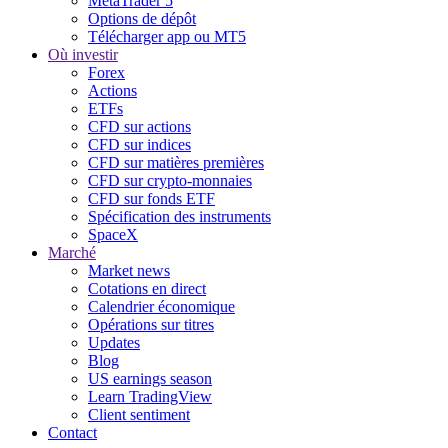
MetaTrader 5
Options de dépôt
Télécharger app ou MT5
Où investir
Forex
Actions
ETFs
CFD sur actions
CFD sur indices
CFD sur matières premières
CFD sur crypto-monnaies
CFD sur fonds ETF
Spécification des instruments
SpaceX
Marché
Market news
Cotations en direct
Calendrier économique
Opérations sur titres
Updates
Blog
US earnings season
Learn TradingView
Client sentiment
Contact