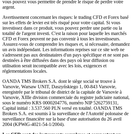
vous pouvez vous permettre de prendre le risque de perdre votre
argent.
Avertissement concernant les risques: le trading CFD et Forex basé
sur les effets de levier est très risqué pour votre capital. Si vous
investissez dans ce produit, vous pouvez perdre une partie ou la
totalité de l'argent investi. C'est la raison pour laquelle les marchés
CFD et Forex peuvent ne pas convenir à tous les investisseurs.
Assurez-vous de comprendre les risques et, si nécessaire, demandez
un avis indépendant. Les informations reprises sur ce site web ne
s'adressent pas aux destinataires d'un pays spécifique et ne sont pas
destinées à être diffusées dans des pays où leur diffusion ou
utilisation serait incompatible avec les lois, exigences et
réglementations locales.
OANDA TMS Brokers S.A. dont le siège social se trouve à
Varsovie, Warsaw UNIT, Daszyńskiego 1, 00-843 Varsovie,
enregistrée par le tribunal de district de la capitale de Varsovie à
Varsovie, XIIIe division commerciale du registre judiciaire national,
sous le numéro KRS 0000204776, numéro NIP 5262759131,
Capital initial : 3.537.560 PLN versé en totalité. OANDA TMS
Brokers S.A. est soumis à la surveillance de l'Autorité polonaise de
surveillance financière sur la base d'une autorisation du 26 avril
2004 (KPWiG-4021-54-1/2004).