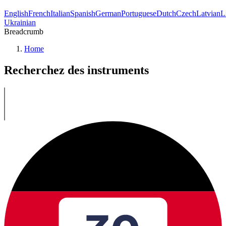
English
French
Italian
Spanish
German
Portuguese
Dutch
Czech
Latvian
L
Ukrainian
Breadcrumb
Home
Recherchez des instruments