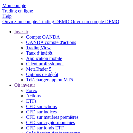
Mon compte
Trading en ligne
Help
Ouvrez un compte.
Trading
DÉMO
Ouvrir un compte DÉMO
Investir
Compte OANDA
OANDA compte d'actions
TradingView
Taux d’intérêt
Application mobile
Client professionnel
MetaTrader 5
Options de dépôt
Télécharger app ou MT5
Où investir
Forex
Actions
ETFs
CFD sur actions
CFD sur indices
CFD sur matières premières
CFD sur crypto-monnaies
CFD sur fonds ETF