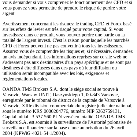
vous demander si vous comprenez le fonctionnement des CFD et si
vous pouvez vous permettre de prendre le risque de perdre votre
argent.
Avertissement concernant les risques: le trading CFD et Forex basé
sur les effets de levier est très risqué pour votre capital. Si vous
investissez dans ce produit, vous pouvez perdre une partie ou la
totalité de l'argent investi. C'est la raison pour laquelle les marchés
CFD et Forex peuvent ne pas convenir à tous les investisseurs.
Assurez-vous de comprendre les risques et, si nécessaire, demandez
un avis indépendant. Les informations reprises sur ce site web ne
s'adressent pas aux destinataires d'un pays spécifique et ne sont pas
destinées à être diffusées dans des pays où leur diffusion ou
utilisation serait incompatible avec les lois, exigences et
réglementations locales.
OANDA TMS Brokers S.A. dont le siège social se trouve à
Varsovie, Warsaw UNIT, Daszyńskiego 1, 00-843 Varsovie,
enregistrée par le tribunal de district de la capitale de Varsovie à
Varsovie, XIIIe division commerciale du registre judiciaire national,
sous le numéro KRS 0000204776, numéro NIP 5262759131,
Capital initial : 3.537.560 PLN versé en totalité. OANDA TMS
Brokers S.A. est soumis à la surveillance de l'Autorité polonaise de
surveillance financière sur la base d'une autorisation du 26 avril
2004 (KPWiG-4021-54-1/2004).