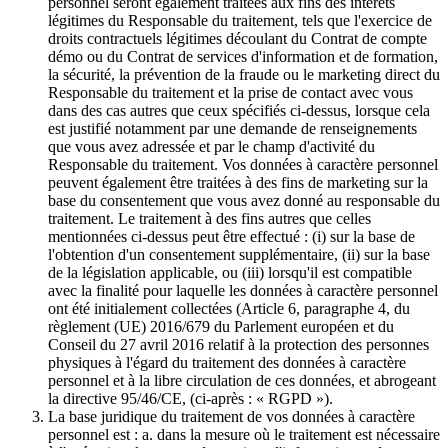
personnel seront également traitées aux fins des intérêts
légitimes du Responsable du traitement, tels que l'exercice de
droits contractuels légitimes découlant du Contrat de compte
démo ou du Contrat de services d'information et de formation,
la sécurité, la prévention de la fraude ou le marketing direct du
Responsable du traitement et la prise de contact avec vous
dans des cas autres que ceux spécifiés ci-dessus, lorsque cela
est justifié notamment par une demande de renseignements
que vous avez adressée et par le champ d'activité du
Responsable du traitement. Vos données à caractère personnel
peuvent également être traitées à des fins de marketing sur la
base du consentement que vous avez donné au responsable du
traitement. Le traitement à des fins autres que celles
mentionnées ci-dessus peut être effectué : (i) sur la base de
l'obtention d'un consentement supplémentaire, (ii) sur la base
de la législation applicable, ou (iii) lorsqu'il est compatible
avec la finalité pour laquelle les données à caractère personnel
ont été initialement collectées (Article 6, paragraphe 4, du
règlement (UE) 2016/679 du Parlement européen et du
Conseil du 27 avril 2016 relatif à la protection des personnes
physiques à l'égard du traitement des données à caractère
personnel et à la libre circulation de ces données, et abrogeant
la directive 95/46/CE, (ci-après : « RGPD »).
La base juridique du traitement de vos données à caractère
personnel est : a. dans la mesure où le traitement est nécessaire