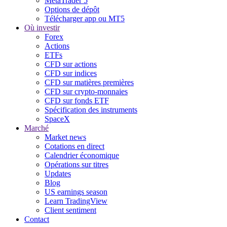
MetaTrader 5
Options de dépôt
Télécharger app ou MT5
Où investir
Forex
Actions
ETFs
CFD sur actions
CFD sur indices
CFD sur matières premières
CFD sur crypto-monnaies
CFD sur fonds ETF
Spécification des instruments
SpaceX
Marché
Market news
Cotations en direct
Calendrier économique
Opérations sur titres
Updates
Blog
US earnings season
Learn TradingView
Client sentiment
Contact