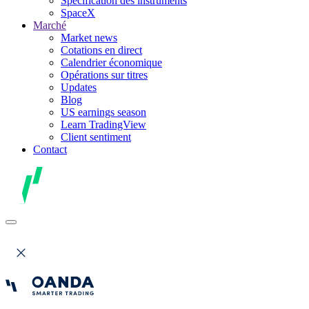
Spécification des instruments
SpaceX
Marché
Market news
Cotations en direct
Calendrier économique
Opérations sur titres
Updates
Blog
US earnings season
Learn TradingView
Client sentiment
Contact