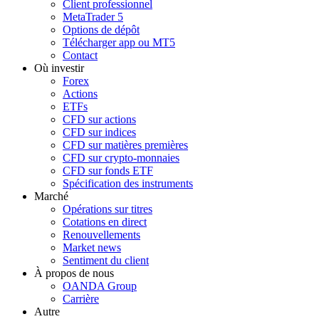
Client professionnel
MetaTrader 5
Options de dépôt
Télécharger app ou MT5
Contact
Où investir
Forex
Actions
ETFs
CFD sur actions
CFD sur indices
CFD sur matières premières
CFD sur crypto-monnaies
CFD sur fonds ETF
Spécification des instruments
Marché
Opérations sur titres
Cotations en direct
Renouvellements
Market news
Sentiment du client
À propos de nous
OANDA Group
Carrière
Autre