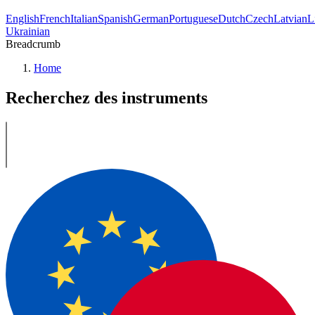
English
French
Italian
Spanish
German
Portuguese
Dutch
Czech
Latvian
L
Ukrainian
Breadcrumb
Home
Recherchez des instruments