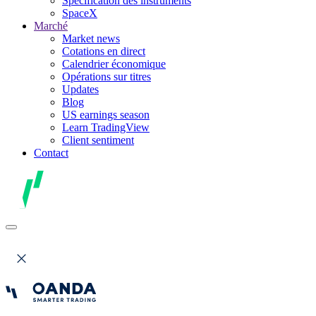
Spécification des instruments
SpaceX
Marché
Market news
Cotations en direct
Calendrier économique
Opérations sur titres
Updates
Blog
US earnings season
Learn TradingView
Client sentiment
Contact