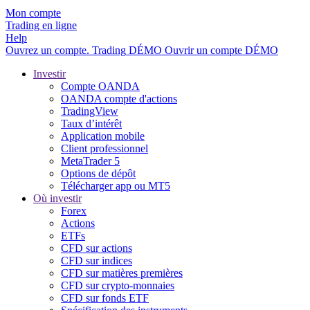
Mon compte
Trading en ligne
Help
Ouvrez un compte.
Trading
DÉMO
Ouvrir un compte DÉMO
Investir
Compte OANDA
OANDA compte d'actions
TradingView
Taux d’intérêt
Application mobile
Client professionnel
MetaTrader 5
Options de dépôt
Télécharger app ou MT5
Où investir
Forex
Actions
ETFs
CFD sur actions
CFD sur indices
CFD sur matières premières
CFD sur crypto-monnaies
CFD sur fonds ETF