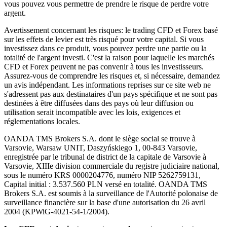
vous pouvez vous permettre de prendre le risque de perdre votre
argent.
Avertissement concernant les risques: le trading CFD et Forex basé
sur les effets de levier est très risqué pour votre capital. Si vous
investissez dans ce produit, vous pouvez perdre une partie ou la
totalité de l'argent investi. C'est la raison pour laquelle les marchés
CFD et Forex peuvent ne pas convenir à tous les investisseurs.
Assurez-vous de comprendre les risques et, si nécessaire, demandez
un avis indépendant. Les informations reprises sur ce site web ne
s'adressent pas aux destinataires d'un pays spécifique et ne sont pas
destinées à être diffusées dans des pays où leur diffusion ou
utilisation serait incompatible avec les lois, exigences et
réglementations locales.
OANDA TMS Brokers S.A. dont le siège social se trouve à
Varsovie, Warsaw UNIT, Daszyńskiego 1, 00-843 Varsovie,
enregistrée par le tribunal de district de la capitale de Varsovie à
Varsovie, XIIIe division commerciale du registre judiciaire national,
sous le numéro KRS 0000204776, numéro NIP 5262759131,
Capital initial : 3.537.560 PLN versé en totalité. OANDA TMS
Brokers S.A. est soumis à la surveillance de l'Autorité polonaise de
surveillance financière sur la base d'une autorisation du 26 avril
2004 (KPWiG-4021-54-1/2004).