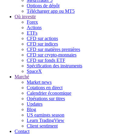
MetaTrader 5
Options de dépôt
Télécharger app ou MT5
Où investir
Forex
Actions
ETFs
CFD sur actions
CFD sur indices
CFD sur matières premières
CFD sur crypto-monnaies
CFD sur fonds ETF
Spécification des instruments
SpaceX
Marché
Market news
Cotations en direct
Calendrier économique
Opérations sur titres
Updates
Blog
US earnings season
Learn TradingView
Client sentiment
Contact