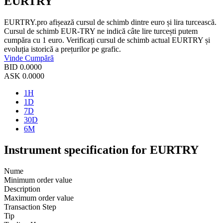
EURTRY
EURTRY.pro afișează cursul de schimb dintre euro și lira turcească.
Cursul de schimb EUR-TRY ne indică câte lire turcești putem
cumpăra cu 1 euro. Verificați cursul de schimb actual EURTRY și
evoluția istorică a prețurilor pe grafic.
Vinde
Cumpără
BID
0.0000
ASK
0.0000
1H
1D
7D
30D
6M
Instrument specification for EURTRY
Nume
Minimum order value
Description
Maximum order value
Transaction Step
Tip