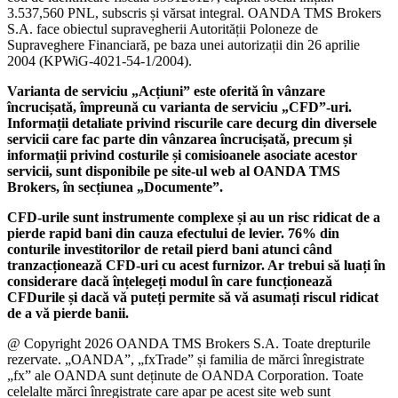
3.537,560 PNL, subscris și vărsat integral. OANDA TMS Brokers
S.A. face obiectul supravegherii Autorității Poloneze de
Supraveghere Financiară, pe baza unei autorizații din 26 aprilie
2004 (KPWiG-4021-54-1/2004).
Varianta de serviciu „Acțiuni” este oferită în vânzare
încrucișată, împreună cu varianta de serviciu „CFD”-uri.
Informații detaliate privind riscurile care decurg din diversele
servicii care fac parte din vânzarea încrucișată, precum și
informații privind costurile și comisioanele asociate acestor
servicii, sunt disponibile pe site-ul web al OANDA TMS
Brokers, în secțiunea „Documente”.
CFD-urile sunt instrumente complexe și au un risc ridicat de a
pierde rapid bani din cauza efectului de levier. 76% din
conturile investitorilor de retail pierd bani atunci când
tranzacționează CFD-uri cu acest furnizor. Ar trebui să luați în
considerare dacă înțelegeți modul în care funcționează
CFDurile și dacă vă puteți permite să vă asumați riscul ridicat
de a vă pierde banii.
@ Copyright 2026 OANDA TMS Brokers S.A. Toate drepturile
rezervate. „OANDA”, „fxTrade” și familia de mărci înregistrate
„fx” ale OANDA sunt deținute de OANDA Corporation. Toate
celelalte mărci înregistrate care apar pe acest site web sunt