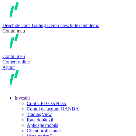
Deschide cont
Trading
Demo
Deschide cont demo
Contul meu
Contul meu
Comerț online
Ajutor
Investiți
Cont CFD OANDA
Contul de acțiuni OANDA
TradingView
Rata dobânzii
Aplicație mobilă
Client profesional