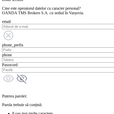
Cine este operatorul datelor cu caracter personal?
OANDA TMS Brokers S.A. cu sediul în Varșovia.
email
phone_prefix
phone
Password
Puterea parolei:
Parola trebuie să conțină:
8 sau mai multe caractere