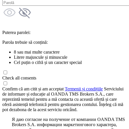
Puterea parolei:
Parola trebuie să conțină:
8 sau mai multe caractere
Litere majuscule și minuscule
Cel puțin o cifră și un caracter special
Check all consents
Confirm că am citit și am acceptat
Termenii și condițiile
Serviciului
de informare și educație al OANDA TMS Brokers S.A., care
reprezintă temeiul pentru a mă contacta cu această ofertă și care
oferă asistență telefonică pentru gestionarea contului. Înțeleg că mă
pot dezabona de la acest serviciu oricând.
Я даю согласие на получение от компании OANDA TMS
Brokers S.A. информации маркетингового характера,