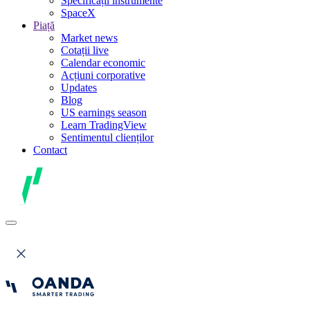
Specificații instrumente
SpaceX
Piață
Market news
Cotații live
Calendar economic
Acțiuni corporative
Updates
Blog
US earnings season
Learn TradingView
Sentimentul clienților
Contact