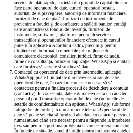
servicii de plăți rapide, societăți din grupul de capital din care
face parte operatorul de date, curieri, operatori poștali,
autorități de supraveghere, autorități de informații financiare,
furnizori de date de piață, furnizori de instrumente de
prevenire a fraudei și de combatere a spălării banilor, entități
care administrează fonduri de investiții, furnizori de
instrumente, software și platforme pentru deservirea
tranzacțiilor și operațiunilor financiare efectuate în cursul
punerii în aplicare a Acordului-cadru, precum și pentru
trimiterea de informații comerciale prin mijloace de
comunicare electronică, consilieri juridici, firme de audit,
firme de consultanță, furnizorul aplicației WhatsApp și entități
care furnizează servere și stochează date.
Contactul cu operatorul de date prin intermediul aplicației
WhatsApp poate fi inițiat de dumneavoastră sau de către
operatorul de date, în cazul în care este necesar să vă
contacteze pentru a finaliza procesul de deschidere a contului
(cont activ). În consecință, datele dumneavoastră cu caracter
personal pot fi transmise operatorului de date (în funcție de
setările de confidențialitate din aplicația WhatsApp) sub forma
fotografiei de profil și a numărului de telefon. Operatorul de
date vă poate solicita să furnizați alte date cu caracter personal
numai atunci când este necesar pentru a răspunde la întrebarea
dvs. sau pentru a gestiona problema la care se referă contactul.
În funcție de situație, temeiul juridic pentru prelucrarea datelor