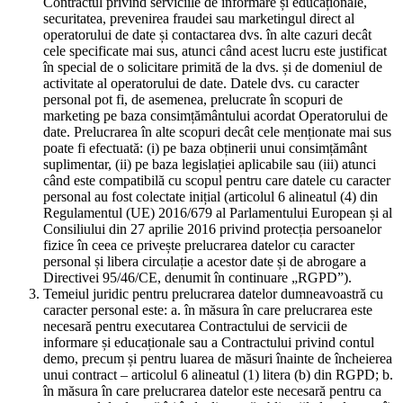
Contractul privind serviciile de informare și educaționale,
securitatea, prevenirea fraudei sau marketingul direct al
operatorului de date și contactarea dvs. în alte cazuri decât
cele specificate mai sus, atunci când acest lucru este justificat
în special de o solicitare primită de la dvs. și de domeniul de
activitate al operatorului de date. Datele dvs. cu caracter
personal pot fi, de asemenea, prelucrate în scopuri de
marketing pe baza consimțământului acordat Operatorului de
date. Prelucrarea în alte scopuri decât cele menționate mai sus
poate fi efectuată: (i) pe baza obținerii unui consimțământ
suplimentar, (ii) pe baza legislației aplicabile sau (iii) atunci
când este compatibilă cu scopul pentru care datele cu caracter
personal au fost colectate inițial (articolul 6 alineatul (4) din
Regulamentul (UE) 2016/679 al Parlamentului European și al
Consiliului din 27 aprilie 2016 privind protecția persoanelor
fizice în ceea ce privește prelucrarea datelor cu caracter
personal și libera circulație a acestor date și de abrogare a
Directivei 95/46/CE, denumit în continuare „RGPD”).
Temeiul juridic pentru prelucrarea datelor dumneavoastră cu
caracter personal este: a. în măsura în care prelucrarea este
necesară pentru executarea Contractului de servicii de
informare și educaționale sau a Contractului privind contul
demo, precum și pentru luarea de măsuri înainte de încheierea
unui contract – articolul 6 alineatul (1) litera (b) din RGPD; b.
în măsura în care prelucrarea datelor este necesară pentru ca