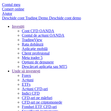
Contul meu
Comerț online
Ajutor
Deschide cont
Trading
Demo
Deschide cont demo
Investiți
Cont CFD OANDA
Contul de acțiuni OANDA
TradingView
Rata dobânzii
Aplicație mobilă
Client profesional
Meta trader 5
Opțiuni de depunere
Descărcați aplicația sau MT5
Unde să investești
Forex
Acțiuni
ETFs
Acțiuni CFD-uri
Indici CFD
CFD-uri pe mărfuri
CFD-uri pe criptomonede
Fonduri ETF CFD-uri