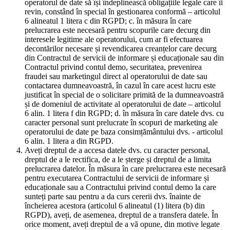
operatorul de date să își îndeplinească obligațiile legale care îi
revin, constând în special în gestionarea conformă – articolul
6 alineatul 1 litera c din RGPD; c. în măsura în care
prelucrarea este necesară pentru scopurile care decurg din
interesele legitime ale operatorului, cum ar fi efectuarea
decontărilor necesare și revendicarea creanțelor care decurg
din Contractul de servicii de informare și educaționale sau din
Contractul privind contul demo, securitatea, prevenirea
fraudei sau marketingul direct al operatorului de date sau
contactarea dumneavoastră, în cazul în care acest lucru este
justificat în special de o solicitare primită de la dumneavoastră
și de domeniul de activitate al operatorului de date – articolul
6 alin. 1 litera f din RGPD; d. în măsura în care datele dvs. cu
caracter personal sunt prelucrate în scopuri de marketing ale
operatorului de date pe baza consimțământului dvs. - articolul
6 alin. 1 litera a din RGPD.
Aveți dreptul de a accesa datele dvs. cu caracter personal,
dreptul de a le rectifica, de a le șterge și dreptul de a limita
prelucrarea datelor. În măsura în care prelucrarea este necesară
pentru executarea Contractului de servicii de informare și
educaționale sau a Contractului privind contul demo la care
sunteți parte sau pentru a da curs cererii dvs. înainte de
încheierea acestora (articolul 6 alineatul (1) litera (b) din
RGPD), aveți, de asemenea, dreptul de a transfera datele. În
orice moment, aveți dreptul de a vă opune, din motive legate