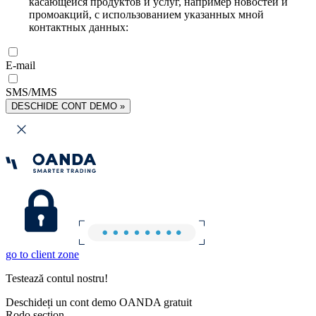
касающейся продуктов и услуг, например новостей и
промоакций, с использованием указанных мной
контактных данных:
E-mail
SMS/MMS
DESCHIDE CONT DEMO »
go to client zone
Testează contul nostru!
Deschideți un cont demo OANDA gratuit
Rodo section