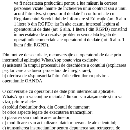
va fi necesitatea prelucrării pentru a lua măsuri la cererea
persoanei vizate înainte de încheierea unui contract sau a unui
acord între dvs. și operatorul de date în conformitate cu
Regulamentul Serviciului de Informare și Educație (art. 6 alin.
1 litera b din RGPD); iar în alte cazuri, interesul legitim al
operatorului de date (art. 6 alin. 1 litera f din RGPD) constând
în necesitatea de a rezolva problema semnalată legată de
operațiunile comerciale ale operatorului de date (art. 6 alin. 1
litera f din RGPD).
Din motive de securitate, o conversație cu operatorul de date prin
intermediul aplicației WhatsApp poate viza exclusiv:
a) asistență în timpul procesului de deschidere a contului (explicarea
pașilor care alcătuiesc procedura de înregistrare);
b) oferirea de răspunsuri la întrebările clienților cu privire la
operațiunile OANDA.
O conversație cu operatorul de date prin intermediul aplicației
WhatsApp nu va conține niciodată linkuri sau atașamente și nu va
viza, printre altele:
a) soldul fondurilor dvs. din Contul de numerar;
b) orice aspecte legate de executarea tranzacțiilor;
c) plasarea sau modificarea ordinelor;
d) modificarea sau actualizarea datelor personale ale clientului;
e) transmiterea instrucțiunilor pentru depunerea sau retragerea de