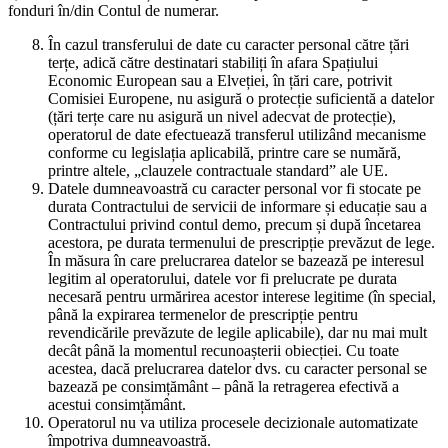
fonduri în/din Contul de numerar.
În cazul transferului de date cu caracter personal către țări
terțe, adică către destinatari stabiliți în afara Spațiului
Economic European sau a Elveției, în țări care, potrivit
Comisiei Europene, nu asigură o protecție suficientă a datelor
(țări terțe care nu asigură un nivel adecvat de protecție),
operatorul de date efectuează transferul utilizând mecanisme
conforme cu legislația aplicabilă, printre care se numără,
printre altele, „clauzele contractuale standard” ale UE.
Datele dumneavoastră cu caracter personal vor fi stocate pe
durata Contractului de servicii de informare și educație sau a
Contractului privind contul demo, precum și după încetarea
acestora, pe durata termenului de prescripție prevăzut de lege.
În măsura în care prelucrarea datelor se bazează pe interesul
legitim al operatorului, datele vor fi prelucrate pe durata
necesară pentru urmărirea acestor interese legitime (în special,
până la expirarea termenelor de prescripție pentru
revendicările prevăzute de legile aplicabile), dar nu mai mult
decât până la momentul recunoașterii obiecției. Cu toate
acestea, dacă prelucrarea datelor dvs. cu caracter personal se
bazează pe consimțământ – până la retragerea efectivă a
acestui consimțământ.
Operatorul nu va utiliza procesele decizionale automatizate
împotriva dumneavoastră.