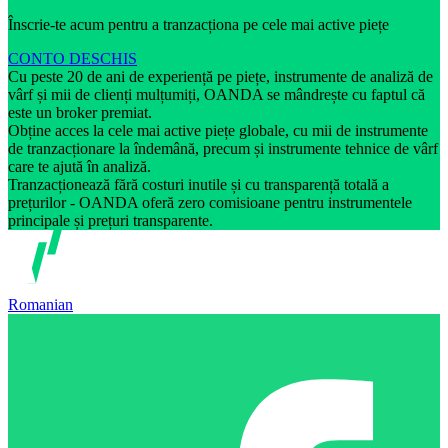
Înscrie-te acum pentru a tranzacționa pe cele mai active piețe
CONTO DESCHIS
Cu peste 20 de ani de experiență pe piețe, instrumente de analiză de
vârf și mii de clienți mulțumiți, OANDA se mândrește cu faptul că
este un broker premiat.
Obține acces la cele mai active piețe globale, cu mii de instrumente
de tranzacționare la îndemână, precum și instrumente tehnice de vârf
care te ajută în analiză.
Tranzacționează fără costuri inutile și cu transparență totală a
prețurilor - OANDA oferă zero comisioane pentru instrumentele
principale și prețuri transparente.
Romanian