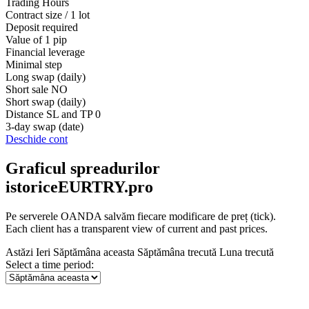
Trading Hours
Contract size / 1 lot
Deposit required
Value of 1 pip
Financial leverage
Minimal step
Long swap (daily)
Short sale
NO
Short swap (daily)
Distance SL and TP
0
3-day swap (date)
Deschide cont
Graficul spreadurilor
istoriceEURTRY.pro
Pe serverele OANDA salvăm fiecare modificare de preț (tick).
Each client has a transparent view of current and past prices.
Astăzi
Ieri
Săptămâna aceasta
Săptămâna trecută
Luna trecută
Select a time period: