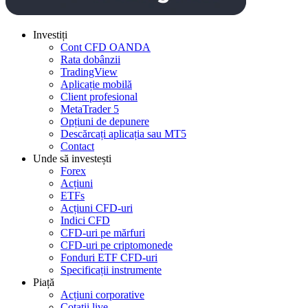
Investiți
Cont CFD OANDA
Rata dobânzii
TradingView
Aplicație mobilă
Client profesional
MetaTrader 5
Opțiuni de depunere
Descărcați aplicația sau MT5
Contact
Unde să investești
Forex
Acțiuni
ETFs
Acțiuni CFD-uri
Indici CFD
CFD-uri pe mărfuri
CFD-uri pe criptomonede
Fonduri ETF CFD-uri
Specificații instrumente
Piață
Acțiuni corporative
Cotații live