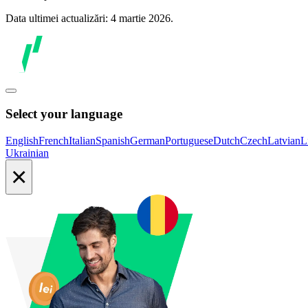
Data ultimei actualizări: 4 martie 2026.
Select your language
English
French
Italian
Spanish
German
Portuguese
Dutch
Czech
Latvian
L
Ukrainian
×