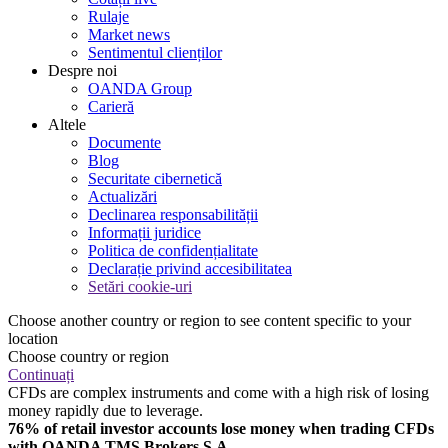
Rulaje
Market news
Sentimentul clienților
Despre noi
OANDA Group
Carieră
Altele
Documente
Blog
Securitate cibernetică
Actualizări
Declinarea responsabilității
Informații juridice
Politica de confidențialitate
Declarație privind accesibilitatea
Setări cookie-uri
Choose another country or region to see content specific to your
location
Choose country or region
Continuați
CFDs are complex instruments and come with a high risk of losing
money rapidly due to leverage.
76% of retail investor accounts lose money when trading CFDs
with OANDA TMS Brokers S.A.