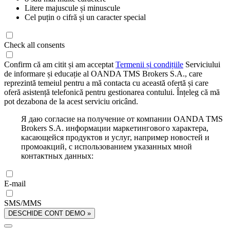
Litere majuscule și minuscule
Cel puțin o cifră și un caracter special
Check all consents
Confirm că am citit și am acceptat
Termenii și condițiile
Serviciului
de informare și educație al OANDA TMS Brokers S.A., care
reprezintă temeiul pentru a mă contacta cu această ofertă și care
oferă asistență telefonică pentru gestionarea contului. Înțeleg că mă
pot dezabona de la acest serviciu oricând.
Я даю согласие на получение от компании OANDA TMS
Brokers S.A. информации маркетингового характера,
касающейся продуктов и услуг, например новостей и
промоакций, с использованием указанных мной
контактных данных:
E-mail
SMS/MMS
DESCHIDE CONT DEMO »