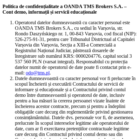
Politica de confidențialitate a OANDA TMS Brokers S.A. –
Cont demo, informații și servicii educaționale
Operatorul datelor dumneavoastră cu caracter personal este
OANDA TMS Brokers S.A., cu sediul în Varșovia, str.
Rondo Daszyńskiego nr. 1, 00-843 Varșovia, cod fiscal (NIP):
526-275-91-31, pentru care Tribunalul Districtual al Capitalei
Varșovia din Varșovia, Secția a XIII-a Comercială a
Registrului Național Judiciar, păstrează dosarele de
înregistrare sub numărul KRS: 0000204776, capital social 3
537 560 PLN (varsat integral). Responsabilul cu protecția
datelor numit de operatorul de date poate fi contactat prin e-
mail:
odo@tms.pl
.
Datele dumneavoastră cu caracter personal vor fi prelucrate în
scopul încheierii și executării Contractului de servicii de
informare și educaționale și a Contractului privind contul
demo între dumneavoastră și operatorul de date, inclusiv
pentru a lua măsuri la cererea persoanei vizate înainte de
încheierea acestor contracte, precum și pentru a îndeplini
obligațiile care decurg din reglementările privind gestionarea
consimțământului. Datele dvs. personale vor fi, de asemenea,
prelucrate în scopul intereselor legitime ale operatorului de
date, cum ar fi exercitarea pretențiilor contractuale legitime
care decurg din Contractul privind contul demo sau din