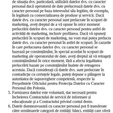
de situația dvs. particulară, utilizării datelor dvs. cu caracter
personal dacă operatorul de date prelucrează datele dvs. cu
caracter personal pe baza interesului său legitim, de exemplu,
în legătură cu comercializarea de produse și servicii. Dacă
datele dvs. cu caracter personal sunt prelucrate în scopuri de
marketing, aveți dreptul de a vă opune în orice moment
prelucrării datelor dvs. cu caracter personal pentru astfel de
activități de marketing, inclusiv profilarea. Dacă vă opuneți
prelucrării în scopuri de marketing, nu vom mai putea prelucra
datele dvs. cu caracter personal în astfel de scopuri. În cazurile
în care prelucrarea datelor dvs. cu caracter personal se
bazează pe consimțământ, în special acordat în scopuri de
marketing ale operatorului de date, aveți dreptul să vă retrageți
consimțământul în orice moment, fără a afecta legalitatea
prelucrării bazate pe consimțământ înainte de retragerea
acestuia. Dacă considerați că datele dvs. sunt prelucrate în
contradicție cu cerințele legale, puteți depune o plângere la
autoritatea de supraveghere competentă, respectiv la
Președintele Oficiului pentru Protecția Datelor cu Caracter
Personal din Polonia.
Furnizarea datelor este voluntară, dar necesară pentru
încheierea Contractului de servicii de informare și
educaționale și a Contractului privind contul demo.
Datele dumneavoastră cu caracter personal pot fi transferate
către următoarele categorii de entități: bănci, entități care oferă