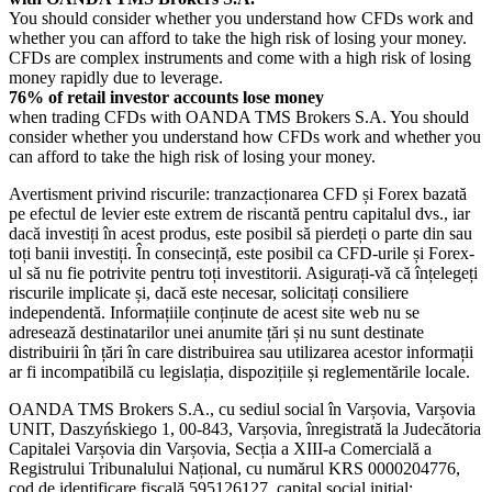
You should consider whether you understand how CFDs work and
whether you can afford to take the high risk of losing your money.
CFDs are complex instruments and come with a high risk of losing
money rapidly due to leverage.
76% of retail investor accounts lose money
when trading CFDs with OANDA TMS Brokers S.A. You should
consider whether you understand how CFDs work and whether you
can afford to take the high risk of losing your money.
Avertisment privind riscurile: tranzacționarea CFD și Forex bazată
pe efectul de levier este extrem de riscantă pentru capitalul dvs., iar
dacă investiți în acest produs, este posibil să pierdeți o parte din sau
toți banii investiți. În consecință, este posibil ca CFD-urile și Forex-
ul să nu fie potrivite pentru toți investitorii. Asigurați-vă că înțelegeți
riscurile implicate și, dacă este necesar, solicitați consiliere
independentă. Informațiile conținute de acest site web nu se
adresează destinatarilor unei anumite țări și nu sunt destinate
distribuirii în țări în care distribuirea sau utilizarea acestor informații
ar fi incompatibilă cu legislația, dispozițiile și reglementările locale.
OANDA TMS Brokers S.A., cu sediul social în Varșovia, Varșovia
UNIT, Daszyńskiego 1, 00-843, Varșovia, înregistrată la Judecătoria
Capitalei Varșovia din Varșovia, Secția a XIII-a Comercială a
Registrului Tribunalului Național, cu numărul KRS 0000204776,
cod de identificare fiscală 595126127, capital social inițial: