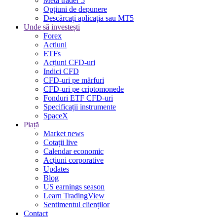
Meta trader 5
Opțiuni de depunere
Descărcați aplicația sau MT5
Unde să investești
Forex
Acțiuni
ETFs
Acțiuni CFD-uri
Indici CFD
CFD-uri pe mărfuri
CFD-uri pe criptomonede
Fonduri ETF CFD-uri
Specificații instrumente
SpaceX
Piață
Market news
Cotații live
Calendar economic
Acțiuni corporative
Updates
Blog
US earnings season
Learn TradingView
Sentimentul clienților
Contact