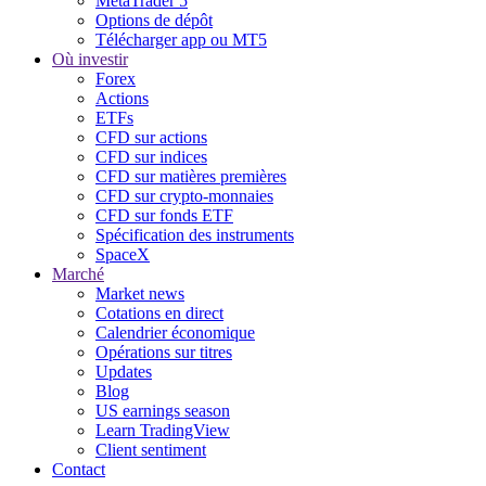
MetaTrader 5
Options de dépôt
Télécharger app ou MT5
Où investir
Forex
Actions
ETFs
CFD sur actions
CFD sur indices
CFD sur matières premières
CFD sur crypto-monnaies
CFD sur fonds ETF
Spécification des instruments
SpaceX
Marché
Market news
Cotations en direct
Calendrier économique
Opérations sur titres
Updates
Blog
US earnings season
Learn TradingView
Client sentiment
Contact