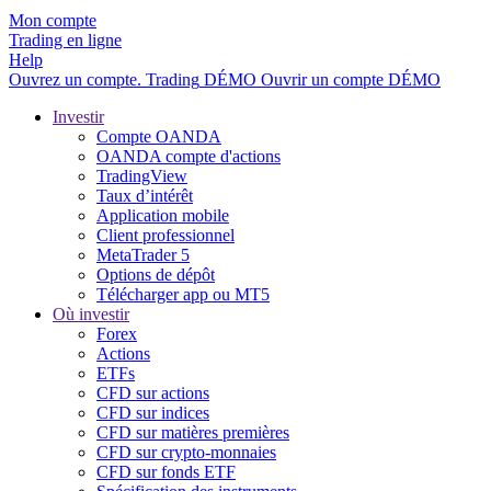
Mon compte
Trading en ligne
Help
Ouvrez un compte.
Trading
DÉMO
Ouvrir un compte DÉMO
Investir
Compte OANDA
OANDA compte d'actions
TradingView
Taux d’intérêt
Application mobile
Client professionnel
MetaTrader 5
Options de dépôt
Télécharger app ou MT5
Où investir
Forex
Actions
ETFs
CFD sur actions
CFD sur indices
CFD sur matières premières
CFD sur crypto-monnaies
CFD sur fonds ETF