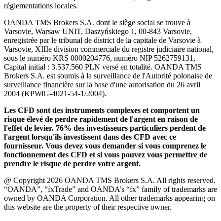
réglementations locales.
OANDA TMS Brokers S.A. dont le siège social se trouve à
Varsovie, Warsaw UNIT, Daszyńskiego 1, 00-843 Varsovie,
enregistrée par le tribunal de district de la capitale de Varsovie à
Varsovie, XIIIe division commerciale du registre judiciaire national,
sous le numéro KRS 0000204776, numéro NIP 5262759131,
Capital initial : 3.537.560 PLN versé en totalité. OANDA TMS
Brokers S.A. est soumis à la surveillance de l'Autorité polonaise de
surveillance financière sur la base d'une autorisation du 26 avril
2004 (KPWiG-4021-54-1/2004).
Les CFD sont des instruments complexes et comportent un
risque élevé de perdre rapidement de l'argent en raison de
l'effet de levier. 76% des investisseurs particuliers perdent de
l'argent lorsqu'ils investissent dans des CFD avec ce
fournisseur. Vous devez vous demander si vous comprenez le
fonctionnement des CFD et si vous pouvez vous permettre de
prendre le risque de perdre votre argent.
@ Copyright 2026 OANDA TMS Brokers S.A. All rights reserved.
“OANDA”, “fxTrade” and OANDA’s “fx” family of trademarks are
owned by OANDA Corporation. All other trademarks appearing on
this website are the property of their respective owner.