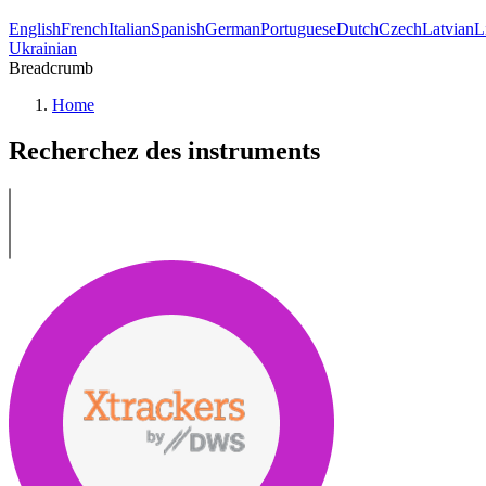
English
French
Italian
Spanish
German
Portuguese
Dutch
Czech
Latvian
L
Ukrainian
Breadcrumb
Home
Recherchez des instruments