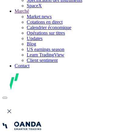
Spécification des instruments
SpaceX
Marché
Market news
Cotations en direct
Calendrier économique
Opérations sur titres
Updates
Blog
US earnings season
Learn TradingView
Client sentiment
Contact