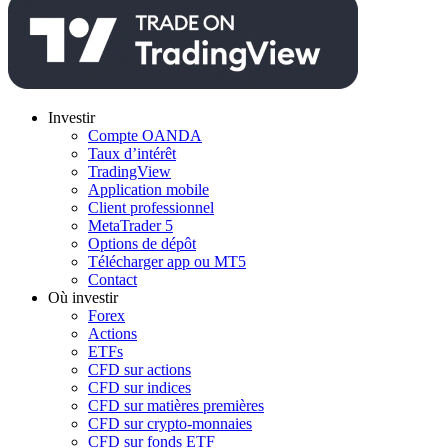
Investir
Compte OANDA
Taux d’intérêt
TradingView
Application mobile
Client professionnel
MetaTrader 5
Options de dépôt
Télécharger app ou MT5
Contact
Où investir
Forex
Actions
ETFs
CFD sur actions
CFD sur indices
CFD sur matières premières
CFD sur crypto-monnaies
CFD sur fonds ETF