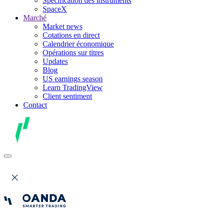
Spécification des instruments
SpaceX
Marché
Market news
Cotations en direct
Calendrier économique
Opérations sur titres
Updates
Blog
US earnings season
Learn TradingView
Client sentiment
Contact