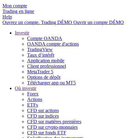
Mon compte
Trading en ligne
Help
Ouvrez un compte.
Trading
DÉMO
Ouvrir un compte DÉMO
Investir
Compte OANDA
OANDA compte d'actions
TradingView
Taux d’intérêt
Application mobile
Client professionnel
MetaTrader 5
Options de dépôt
Télécharger app ou MT5
Où investir
Forex
Actions
ETFs
CFD sur actions
CFD sur indices
CFD sur matières premières
CFD sur crypto-monnaies
CFD sur fonds ETF