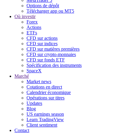
MetaTrader 5
Options de dépôt
Télécharger app ou MT5
Où investir
Forex
Actions
ETFs
CFD sur actions
CFD sur indices
CFD sur matières premières
CFD sur crypto-monnaies
CFD sur fonds ETF
Spécification des instruments
SpaceX
Marché
Market news
Cotations en direct
Calendrier économique
Opérations sur titres
Updates
Blog
US earnings season
Learn TradingView
Client sentiment
Contact