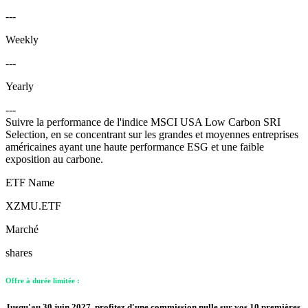
---
Weekly
---
Yearly
---
Suivre la performance de l'indice MSCI USA Low Carbon SRI
Selection, en se concentrant sur les grandes et moyennes entreprises
américaines ayant une haute performance ESG et une faible
exposition au carbone.
ETF Name
XZMU.ETF
Marché
shares
Offre à durée limitée :
Jusqu'au 30 juin 2027, profitez d'une commission nulle sur vos 10 premières