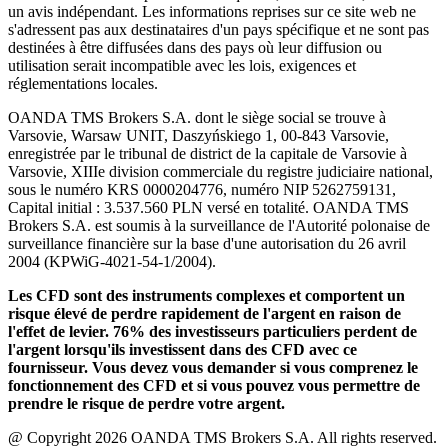
un avis indépendant. Les informations reprises sur ce site web ne
s'adressent pas aux destinataires d'un pays spécifique et ne sont pas
destinées à être diffusées dans des pays où leur diffusion ou
utilisation serait incompatible avec les lois, exigences et
réglementations locales.
OANDA TMS Brokers S.A. dont le siège social se trouve à
Varsovie, Warsaw UNIT, Daszyńskiego 1, 00-843 Varsovie,
enregistrée par le tribunal de district de la capitale de Varsovie à
Varsovie, XIIIe division commerciale du registre judiciaire national,
sous le numéro KRS 0000204776, numéro NIP 5262759131,
Capital initial : 3.537.560 PLN versé en totalité. OANDA TMS
Brokers S.A. est soumis à la surveillance de l'Autorité polonaise de
surveillance financière sur la base d'une autorisation du 26 avril
2004 (KPWiG-4021-54-1/2004).
Les CFD sont des instruments complexes et comportent un
risque élevé de perdre rapidement de l'argent en raison de
l'effet de levier. 76% des investisseurs particuliers perdent de
l'argent lorsqu'ils investissent dans des CFD avec ce
fournisseur. Vous devez vous demander si vous comprenez le
fonctionnement des CFD et si vous pouvez vous permettre de
prendre le risque de perdre votre argent.
@ Copyright 2026 OANDA TMS Brokers S.A. All rights reserved.