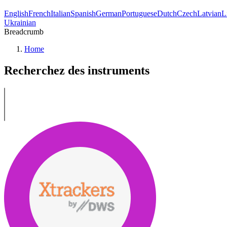
English
French
Italian
Spanish
German
Portuguese
Dutch
Czech
Latvian
L
Ukrainian
Breadcrumb
Home
Recherchez des instruments