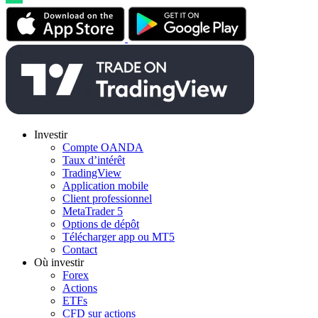
Investir
Compte OANDA
Taux d’intérêt
TradingView
Application mobile
Client professionnel
MetaTrader 5
Options de dépôt
Télécharger app ou MT5
Contact
Où investir
Forex
Actions
ETFs
CFD sur actions