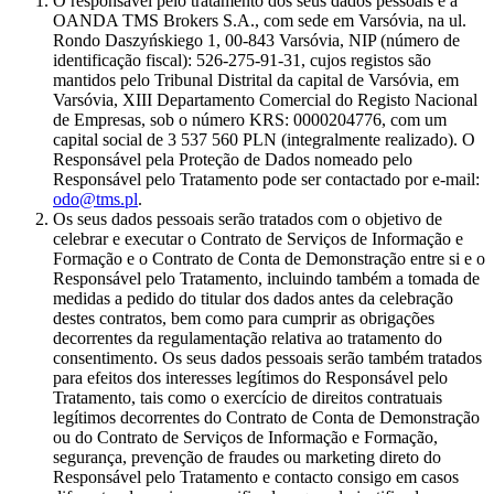
O responsável pelo tratamento dos seus dados pessoais é a
OANDA TMS Brokers S.A., com sede em Varsóvia, na ul.
Rondo Daszyńskiego 1, 00-843 Varsóvia, NIP (número de
identificação fiscal): 526-275-91-31, cujos registos são
mantidos pelo Tribunal Distrital da capital de Varsóvia, em
Varsóvia, XIII Departamento Comercial do Registo Nacional
de Empresas, sob o número KRS: 0000204776, com um
capital social de 3 537 560 PLN (integralmente realizado). O
Responsável pela Proteção de Dados nomeado pelo
Responsável pelo Tratamento pode ser contactado por e-mail:
odo@tms.pl
.
Os seus dados pessoais serão tratados com o objetivo de
celebrar e executar o Contrato de Serviços de Informação e
Formação e o Contrato de Conta de Demonstração entre si e o
Responsável pelo Tratamento, incluindo também a tomada de
medidas a pedido do titular dos dados antes da celebração
destes contratos, bem como para cumprir as obrigações
decorrentes da regulamentação relativa ao tratamento do
consentimento. Os seus dados pessoais serão também tratados
para efeitos dos interesses legítimos do Responsável pelo
Tratamento, tais como o exercício de direitos contratuais
legítimos decorrentes do Contrato de Conta de Demonstração
ou do Contrato de Serviços de Informação e Formação,
segurança, prevenção de fraudes ou marketing direto do
Responsável pelo Tratamento e contacto consigo em casos