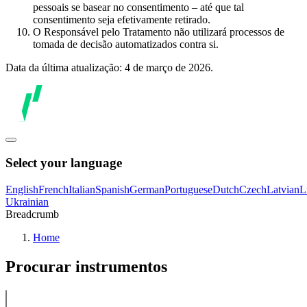
pessoais se basear no consentimento – até que tal
consentimento seja efetivamente retirado.
O Responsável pelo Tratamento não utilizará processos de
tomada de decisão automatizados contra si.
Data da última atualização: 4 de março de 2026.
Select your language
English
French
Italian
Spanish
German
Portuguese
Dutch
Czech
Latvian
L
Ukrainian
Breadcrumb
Home
Procurar instrumentos