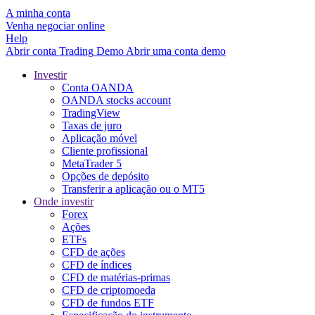
A minha conta
Venha negociar online
Help
Abrir conta
Trading
Demo
Abrir uma conta demo
Investir
Conta OANDA
OANDA stocks account
TradingView
Taxas de juro
Aplicação móvel
Cliente profissional
MetaTrader 5
Opções de depósito
Transferir a aplicação ou o MT5
Onde investir
Forex
Ações
ETFs
CFD de ações
CFD de índices
CFD de matérias-primas
CFD de criptomoeda
CFD de fundos ETF