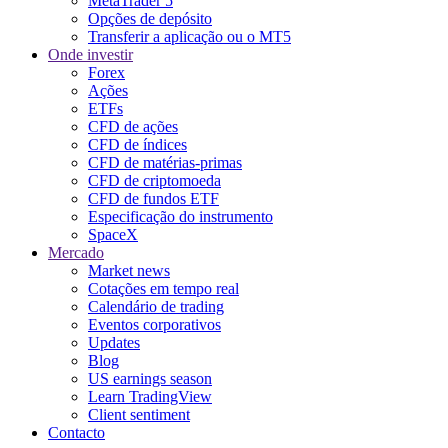
MetaTrader 5
Opções de depósito
Transferir a aplicação ou o MT5
Onde investir
Forex
Ações
ETFs
CFD de ações
CFD de índices
CFD de matérias-primas
CFD de criptomoeda
CFD de fundos ETF
Especificação do instrumento
SpaceX
Mercado
Market news
Cotações em tempo real
Calendário de trading
Eventos corporativos
Updates
Blog
US earnings season
Learn TradingView
Client sentiment
Contacto