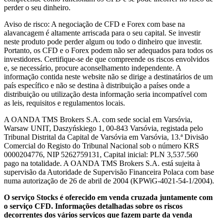
perder o seu dinheiro.
Aviso de risco: A negociação de CFD e Forex com base na
alavancagem é altamente arriscada para o seu capital. Se investir
neste produto pode perder algum ou todo o dinheiro que investir.
Portanto, os CFD e o Forex podem não ser adequados para todos os
investidores. Certifique-se de que compreende os riscos envolvidos
e, se necessário, procure aconselhamento independente. A
informação contida neste website não se dirige a destinatários de um
país específico e não se destina à distribuição a países onde a
distribuição ou utilização desta informação seria incompatível com
as leis, requisitos e regulamentos locais.
A OANDA TMS Brokers S.A. com sede social em Varsóvia,
Warsaw UNIT, Daszyńskiego 1, 00-843 Varsóvia, registada pelo
Tribunal Distrital da Capital de Varsóvia em Varsóvia, 13.ª Divisão
Comercial do Registo do Tribunal Nacional sob o número KRS
0000204776, NIP 5262759131, Capital inicial: PLN 3,537.560
pago na totalidade. A OANDA TMS Brokers S.A. está sujeita à
supervisão da Autoridade de Supervisão Financeira Polaca com base
numa autorização de 26 de abril de 2004 (KPWiG-4021-54-1/2004).
O serviço Stocks é oferecido em venda cruzada juntamente com
o serviço CFD. Informações detalhadas sobre os riscos
decorrentes dos vários serviços que fazem parte da venda