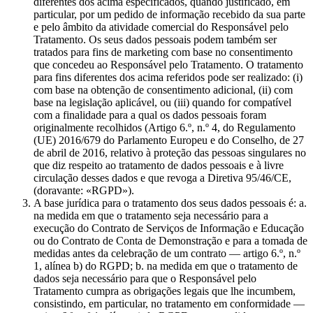
diferentes dos acima especificados, quando justificado, em
particular, por um pedido de informação recebido da sua parte
e pelo âmbito da atividade comercial do Responsável pelo
Tratamento. Os seus dados pessoais podem também ser
tratados para fins de marketing com base no consentimento
que concedeu ao Responsável pelo Tratamento. O tratamento
para fins diferentes dos acima referidos pode ser realizado: (i)
com base na obtenção de consentimento adicional, (ii) com
base na legislação aplicável, ou (iii) quando for compatível
com a finalidade para a qual os dados pessoais foram
originalmente recolhidos (Artigo 6.º, n.º 4, do Regulamento
(UE) 2016/679 do Parlamento Europeu e do Conselho, de 27
de abril de 2016, relativo à proteção das pessoas singulares no
que diz respeito ao tratamento de dados pessoais e à livre
circulação desses dados e que revoga a Diretiva 95/46/CE,
(doravante: «RGPD»).
A base jurídica para o tratamento dos seus dados pessoais é: a.
na medida em que o tratamento seja necessário para a
execução do Contrato de Serviços de Informação e Educação
ou do Contrato de Conta de Demonstração e para a tomada de
medidas antes da celebração de um contrato — artigo 6.º, n.º
1, alínea b) do RGPD; b. na medida em que o tratamento de
dados seja necessário para que o Responsável pelo
Tratamento cumpra as obrigações legais que lhe incumbem,
consistindo, em particular, no tratamento em conformidade —