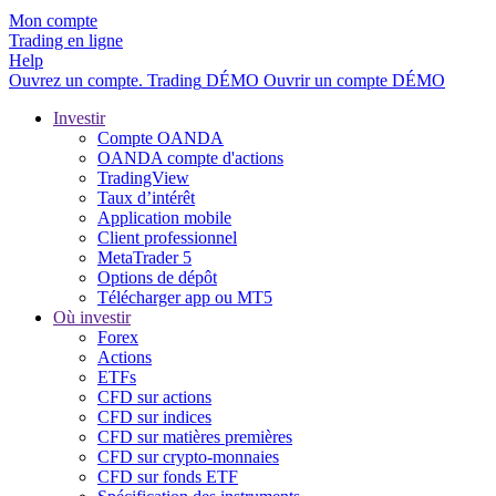
Mon compte
Trading en ligne
Help
Ouvrez un compte.
Trading
DÉMO
Ouvrir un compte DÉMO
Investir
Compte OANDA
OANDA compte d'actions
TradingView
Taux d’intérêt
Application mobile
Client professionnel
MetaTrader 5
Options de dépôt
Télécharger app ou MT5
Où investir
Forex
Actions
ETFs
CFD sur actions
CFD sur indices
CFD sur matières premières
CFD sur crypto-monnaies
CFD sur fonds ETF