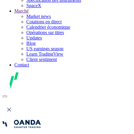
Spécification des instruments
SpaceX
Marché
Market news
Cotations en direct
Calendrier économique
Opérations sur titres
Updates
Blog
US earnings season
Learn TradingView
Client sentiment
Contact