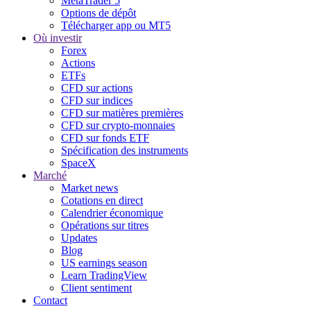
MetaTrader 5
Options de dépôt
Télécharger app ou MT5
Où investir
Forex
Actions
ETFs
CFD sur actions
CFD sur indices
CFD sur matières premières
CFD sur crypto-monnaies
CFD sur fonds ETF
Spécification des instruments
SpaceX
Marché
Market news
Cotations en direct
Calendrier économique
Opérations sur titres
Updates
Blog
US earnings season
Learn TradingView
Client sentiment
Contact