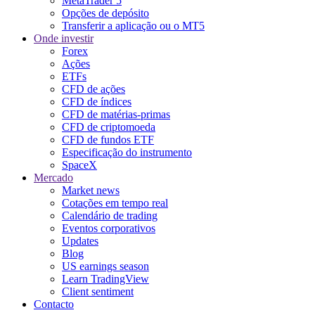
MetaTrader 5
Opções de depósito
Transferir a aplicação ou o MT5
Onde investir
Forex
Ações
ETFs
CFD de ações
CFD de índices
CFD de matérias-primas
CFD de criptomoeda
CFD de fundos ETF
Especificação do instrumento
SpaceX
Mercado
Market news
Cotações em tempo real
Calendário de trading
Eventos corporativos
Updates
Blog
US earnings season
Learn TradingView
Client sentiment
Contacto