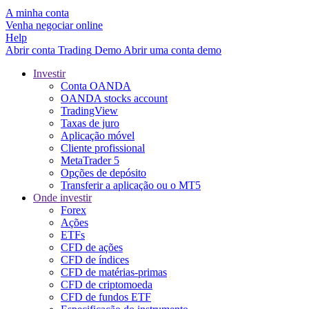
A minha conta
Venha negociar online
Help
Abrir conta
Trading
Demo
Abrir uma conta demo
Investir
Conta OANDA
OANDA stocks account
TradingView
Taxas de juro
Aplicação móvel
Cliente profissional
MetaTrader 5
Opções de depósito
Transferir a aplicação ou o MT5
Onde investir
Forex
Ações
ETFs
CFD de ações
CFD de índices
CFD de matérias-primas
CFD de criptomoeda
CFD de fundos ETF