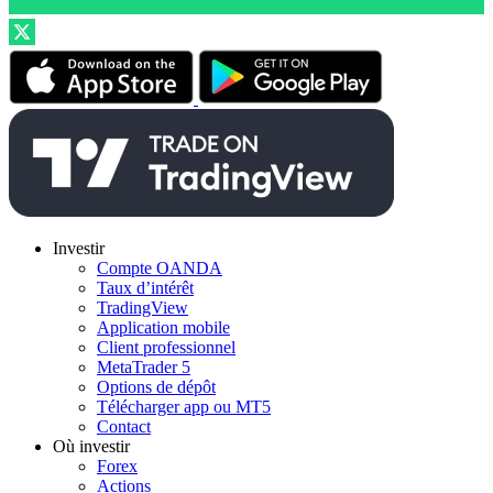
Investir
Compte OANDA
Taux d’intérêt
TradingView
Application mobile
Client professionnel
MetaTrader 5
Options de dépôt
Télécharger app ou MT5
Contact
Où investir
Forex
Actions