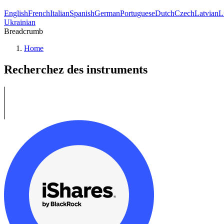
English
French
Italian
Spanish
German
Portuguese
Dutch
Czech
Latvian
L
Ukrainian
Breadcrumb
Home
Recherchez des instruments