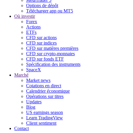
MetaTrader 5
Options de dépôt
Télécharger app ou MT5
Où investir
Forex
Actions
ETFs
CFD sur actions
CFD sur indices
CFD sur matières premières
CFD sur crypto-monnaies
CFD sur fonds ETF
Spécification des instruments
SpaceX
Marché
Market news
Cotations en direct
Calendrier économique
Opérations sur titres
Updates
Blog
US earnings season
Learn TradingView
Client sentiment
Contact