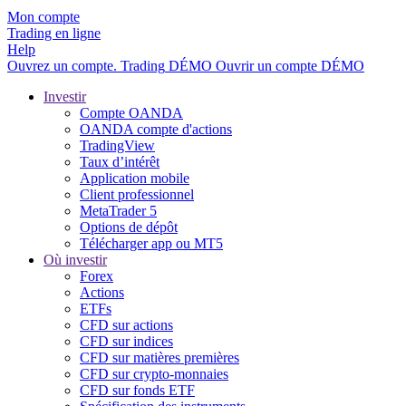
Mon compte
Trading en ligne
Help
Ouvrez un compte.
Trading
DÉMO
Ouvrir un compte DÉMO
Investir
Compte OANDA
OANDA compte d'actions
TradingView
Taux d’intérêt
Application mobile
Client professionnel
MetaTrader 5
Options de dépôt
Télécharger app ou MT5
Où investir
Forex
Actions
ETFs
CFD sur actions
CFD sur indices
CFD sur matières premières
CFD sur crypto-monnaies
CFD sur fonds ETF