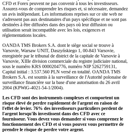
CFD et Forex peuvent ne pas convenir à tous les investisseurs.
Assurez-vous de comprendre les risques et, si nécessaire, demandez
un avis indépendant. Les informations reprises sur ce site web ne
s'adressent pas aux destinataires d'un pays spécifique et ne sont pas
destinées à être diffusées dans des pays où leur diffusion ou
utilisation serait incompatible avec les lois, exigences et
réglementations locales.
OANDA TMS Brokers S.A. dont le siège social se trouve à
Varsovie, Warsaw UNIT, Daszyńskiego 1, 00-843 Varsovie,
enregistrée par le tribunal de district de la capitale de Varsovie à
Varsovie, XIIIe division commerciale du registre judiciaire national,
sous le numéro KRS 0000204776, numéro NIP 5262759131,
Capital initial : 3.537.560 PLN versé en totalité. OANDA TMS
Brokers S.A. est soumis à la surveillance de l'Autorité polonaise de
surveillance financière sur la base d'une autorisation du 26 avril
2004 (KPWiG-4021-54-1/2004).
Les CFD sont des instruments complexes et comportent un
risque élevé de perdre rapidement de l'argent en raison de
l'effet de levier. 76% des investisseurs particuliers perdent de
l'argent lorsqu'ils investissent dans des CFD avec ce
fournisseur. Vous devez vous demander si vous comprenez le
fonctionnement des CFD et si vous pouvez vous permettre de
prendre le risque de perdre votre argent.