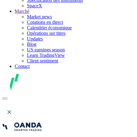
Spécification des instruments
SpaceX
Marché
Market news
Cotations en direct
Calendrier économique
Opérations sur titres
Updates
Blog
US earnings season
Learn TradingView
Client sentiment
Contact