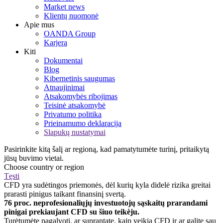
Market news
Klientų nuomonė
Apie mus
OANDA Group
Karjera
Kiti
Dokumentai
Blog
Kibernetinis saugumas
Atnaujinimai
Atsakomybės ribojimas
Teisinė atsakomybė
Privatumo politika
Prieinamumo deklaracija
Slapukų nustatymai
Pasirinkite kitą šalį ar regioną, kad pamatytumėte turinį, pritaikytą
jūsų buvimo vietai.
Choose country or region
Tęsti
CFD yra sudėtingos priemonės, dėl kurių kyla didelė rizika greitai
prarasti pinigus taikant finansinį svertą.
76 proc. neprofesionaliųjų investuotojų sąskaitų prarandami
pinigai prekiaujant CFD su šiuo teikėju.
Turėtumėte pagalvoti, ar suprantate, kaip veikia CFD ir ar galite sau