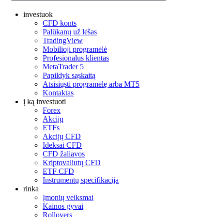
investuok
CFD konts
Palūkanų už lėšas
TradingView
Mobilioji programėlė
Profesionalus klientas
MetaTrader 5
Papildyk sąskaitą
Atsisiųsti programėlę arba MT5
Kontaktas
į ką investuoti
Forex
Akcijų
ETFs
Akcijų CFD
Ideksai CFD
CFD žaliavos
Kriptovaliutų CFD
ETF CFD
Instrumentų specifikacija
rinka
Įmonių veiksmai
Kainos gyvai
Rollovers