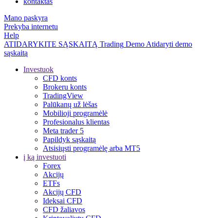
kontaktas
Mano paskyra
Prekyba internetu
Help
ATIDARYKITE SĄSKAITĄ
Trading
Demo
Atidaryti demo
sąskaitą
Investuok
CFD konts
Brokeru konts
TradingView
Palūkanų už lėšas
Mobilioji programėlė
Profesionalus klientas
Meta trader 5
Papildyk sąskaitą
Atsisiųsti programėlę arba MT5
į ką investuoti
Forex
Akcijų
ETFs
Akcijų CFD
Ideksai CFD
CFD žaliavos