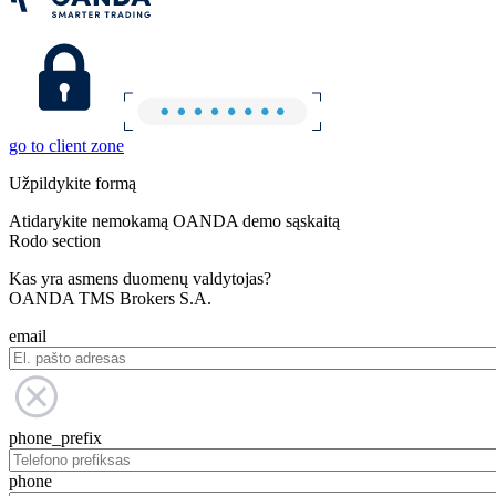
go to client zone
Užpildykite formą
Atidarykite nemokamą OANDA demo sąskaitą
Rodo section
Kas yra asmens duomenų valdytojas?
OANDA TMS Brokers S.A.
email
phone_prefix
phone