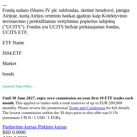
---
Fondą sudaro iShares IV plc subfondas, skėtinė bendrovė, įsteigta
Airijoje, kurią Airijos centrinis bankas įgaliojo kaip Kolektyvinio
investavimo į perleidžiamus vertybinius popierius subjektą
("UCITS"). Fondas yra UCITS biržoje prekiaujamas fondas,
UCITS ETF.
ETF Name
IS04.ETF
Market
bonds
Limited-Time Offer:
Until 30 June 2027, enjoy zero commission on your first 10 ETF trades each
month.
This applies to trades with a total turnover of up to EUR 200,000
monthly. Please review the promotional
Terms and Conditions
for full details.
The lowest commission within the 30 days prior to this offer was 0.1%
(minimum 5 PLN / 1 USD / 1 EUR).
Pardavimo kursas
Pirkimo kursas
BID
0.0000