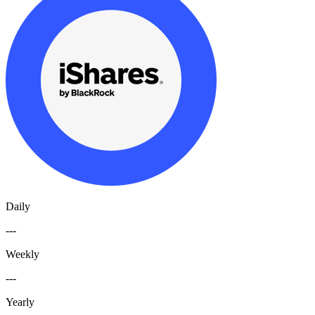
Daily
---
Weekly
---
Yearly