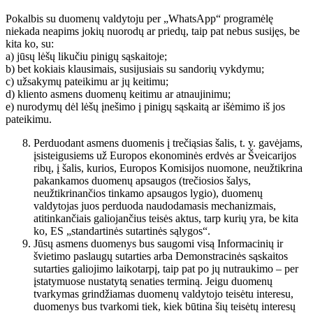
Pokalbis su duomenų valdytoju per „WhatsApp“ programėlę
niekada neapims jokių nuorodų ar priedų, taip pat nebus susijęs, be
kita ko, su:
a) jūsų lėšų likučiu pinigų sąskaitoje;
b) bet kokiais klausimais, susijusiais su sandorių vykdymu;
c) užsakymų pateikimu ar jų keitimu;
d) kliento asmens duomenų keitimu ar atnaujinimu;
e) nurodymų dėl lėšų įnešimo į pinigų sąskaitą ar išėmimo iš jos
pateikimu.
Perduodant asmens duomenis į trečiąsias šalis, t. y. gavėjams,
įsisteigusiems už Europos ekonominės erdvės ar Šveicarijos
ribų, į šalis, kurios, Europos Komisijos nuomone, neužtikrina
pakankamos duomenų apsaugos (trečiosios šalys,
neužtikrinančios tinkamo apsaugos lygio), duomenų
valdytojas juos perduoda naudodamasis mechanizmais,
atitinkančiais galiojančius teisės aktus, tarp kurių yra, be kita
ko, ES „standartinės sutartinės sąlygos“.
Jūsų asmens duomenys bus saugomi visą Informacinių ir
švietimo paslaugų sutarties arba Demonstracinės sąskaitos
sutarties galiojimo laikotarpį, taip pat po jų nutraukimo – per
įstatymuose nustatytą senaties terminą. Jeigu duomenų
tvarkymas grindžiamas duomenų valdytojo teisėtu interesu,
duomenys bus tvarkomi tiek, kiek būtina šių teisėtų interesų