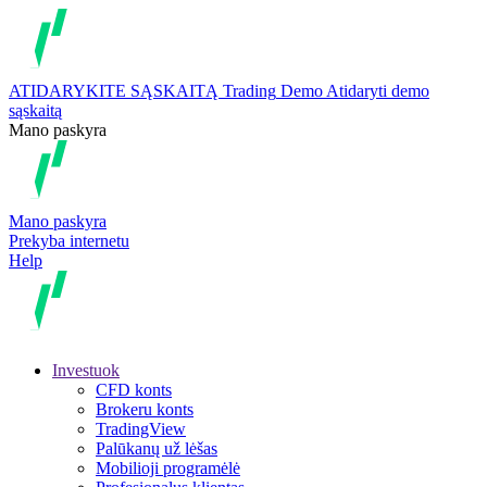
ATIDARYKITE SĄSKAITĄ
Trading
Demo
Atidaryti demo
sąskaitą
Mano paskyra
Mano paskyra
Prekyba internetu
Help
Investuok
CFD konts
Brokeru konts
TradingView
Palūkanų už lėšas
Mobilioji programėlė