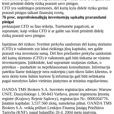
leisti prisiimti didelę riziką prarasti savo pinigus.
CFD yra sudėtingos priemonės, dėl kurių kyla didelė rizika greitai
prarasti pinigus taikant finansinį svertą.
76 proc. neprofesionaliųjų investuotojų sąskaitų prarandami
pinigai
prekiaujant CFD su šiuo teikėju. Turėtumėte pagalvoti, ar
suprantate, kaip veikia CFD ir ar galite sau leisti prisiimti didelę
riziką prarasti savo pinigus.
Ispėjimas dėl rizikos: Svertinė prekyba sandoriais dėl kainų skirtumo
(CFD) ir valiutomis yra labai rizikinga jūsų kapitalui, nes galite
prarasti visa investuota sumą. Dėl šios priežasties prekyba sandoriais
dėl kainų skirtumo (CFD) ir valiutomis gali būti tinkama ne visiems
investuotojams. Įsitikinkite, kad suprantate susijusias rizikas, o
prireikus – pasitarkite su nepriklausomais konsultantais. Informacija
pateikta šiame tinklapyje nera nukreipta į tam tikros šalies klientus, ir
nera skirta toms šalims kuriose šį informacija gali būti netinkama
pagal nurodytos šalies vietinius įstatymus ar teisinius reguliavimus.
OANDA TMS Brokers S.A. buveinės registracijos adresas: Warsaw
UNIT, Daszyńskiego 1, 00-843 Varšuva, įmonė registruota Įmonių
registre (Krajowy Rejestr Sądowy), registracijos Nr.: 0000204776.
Įstatinis kapitalas: 3,537.560 zlotų, sumokėtas pilnai. OANDA TMS
Brokers S.A. veiklą prižiuri Lenkijos Finansų Įstaigų Priežiūros
Tarnyba (KNF), pagal balandžio 26 d. 2004 metų įstatymą.