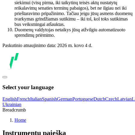
siekimui (visų pirma, iki taikytinų teisės aktų nustatytų
reikalavimų senaties terminų pabaigos), bet ne ilgiau nei iki
prieštaravimo pripažinimo. Tačiau jeigu jūsų asmens duomenų
tvarkymas grindžiamas sutikimu – iki tol, kol toks sutikimas
bus veiksmingai atšauktas.
Duomenų valdytojas netaikys jūsų atžvilgiu automatizuoto
sprendimų priėmimo.
Paskutinio atnaujinimo data: 2026 m. kovo 4 d.
Select your language
English
French
Italian
Spanish
German
Portuguese
Dutch
Czech
Latvian
L
Ukrainian
Breadcrumb
Home
Instrumentų paieška