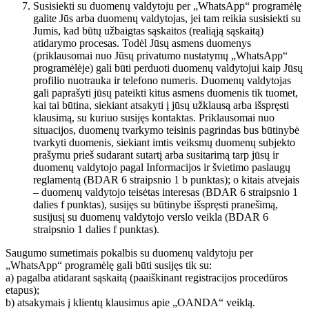
Susisiekti su duomenų valdytoju per „WhatsApp“ programėlę
galite Jūs arba duomenų valdytojas, jei tam reikia susisiekti su
Jumis, kad būtų užbaigtas sąskaitos (realiąją sąskaitą)
atidarymo procesas. Todėl Jūsų asmens duomenys
(priklausomai nuo Jūsų privatumo nustatymų „WhatsApp“
programėlėje) gali būti perduoti duomenų valdytojui kaip Jūsų
profilio nuotrauka ir telefono numeris. Duomenų valdytojas
gali paprašyti jūsų pateikti kitus asmens duomenis tik tuomet,
kai tai būtina, siekiant atsakyti į jūsų užklausą arba išspręsti
klausimą, su kuriuo susijęs kontaktas. Priklausomai nuo
situacijos, duomenų tvarkymo teisinis pagrindas bus būtinybė
tvarkyti duomenis, siekiant imtis veiksmų duomenų subjekto
prašymu prieš sudarant sutartį arba susitarimą tarp jūsų ir
duomenų valdytojo pagal Informacijos ir švietimo paslaugų
reglamentą (BDAR 6 straipsnio 1 b punktas); o kitais atvejais
– duomenų valdytojo teisėtas interesas (BDAR 6 straipsnio 1
dalies f punktas), susijęs su būtinybe išspręsti pranešimą,
susijusį su duomenų valdytojo verslo veikla (BDAR 6
straipsnio 1 dalies f punktas).
Saugumo sumetimais pokalbis su duomenų valdytoju per
„WhatsApp“ programėlę gali būti susijęs tik su:
a) pagalba atidarant sąskaitą (paaiškinant registracijos procedūros
etapus);
b) atsakymais į klientų klausimus apie „OANDA“ veiklą.