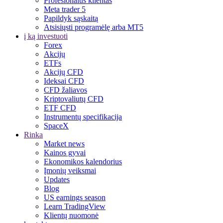
Profesionalus klientas
Meta trader 5
Papildyk sąskaitą
Atsisiųsti programėlę arba MT5
į ką investuoti
Forex
Akcijų
ETFs
Akcijų CFD
Ideksai CFD
CFD žaliavos
Kriptovaliutų CFD
ETF CFD
Instrumentų specifikacija
SpaceX
Rinka
Market news
Kainos gyvai
Ekonomikos kalendorius
Įmonių veiksmai
Updates
Blog
US earnings season
Learn TradingView
Klientų nuomonė