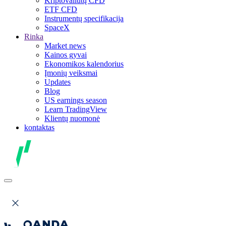
Kriptovaliutų CFD
ETF CFD
Instrumentų specifikacija
SpaceX
Rinka
Market news
Kainos gyvai
Ekonomikos kalendorius
Įmonių veiksmai
Updates
Blog
US earnings season
Learn TradingView
Klientų nuomonė
kontaktas