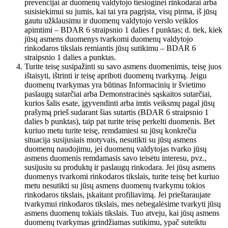
prevencijai ar duomenų valdytojo tiesioginei rinkodarai arba
susisiekimui su jumis, kai tai yra pagrįsta, visų pirma, iš jūsų
gautu užklausimu ir duomenų valdytojo verslo veiklos
apimtimi – BDAR 6 straipsnio 1 dalies f punktas; d. tiek, kiek
jūsų asmens duomenys tvarkomi duomenų valdytojo
rinkodaros tikslais remiantis jūsų sutikimu – BDAR 6
straipsnio 1 dalies a punktas.
Turite teisę susipažinti su savo asmens duomenimis, teisę juos
ištaisyti, ištrinti ir teisę apriboti duomenų tvarkymą. Jeigu
duomenų tvarkymas yra būtinas Informacinių ir švietimo
paslaugų sutarčiai arba Demonstracinės sąskaitos sutarčiai,
kurios šalis esate, įgyvendinti arba imtis veiksmų pagal jūsų
prašymą prieš sudarant šias sutartis (BDAR 6 straipsnio 1
dalies b punktas), taip pat turite teisę perkelti duomenis. Bet
kuriuo metu turite teisę, remdamiesi su jūsų konkrečia
situacija susijusiais motyvais, nesutikti su jūsų asmens
duomenų naudojimu, jei duomenų valdytojas tvarko jūsų
asmens duomenis remdamasis savo teisėtu interesu, pvz.,
susijusiu su produktų ir paslaugų rinkodara. Jei jūsų asmens
duomenys tvarkomi rinkodaros tikslais, turite teisę bet kuriuo
metu nesutikti su jūsų asmens duomenų tvarkymu tokios
rinkodaros tikslais, įskaitant profiliavimą. Jei prieštaraujate
tvarkymui rinkodaros tikslais, mes nebegalėsime tvarkyti jūsų
asmens duomenų tokiais tikslais. Tuo atveju, kai jūsų asmens
duomenų tvarkymas grindžiamas sutikimu, ypač suteiktu