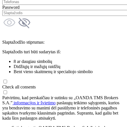
Password
Slaptažodžio stiprumas:
Slaptažodis turi būti sudarytas iš:
8 ar daugiau simbolių
Didžiųjų ir mažųjų raidžių
Bent vieno skaitmenų ir specialiojo simbolio
Check all consents
Patvirtinu, kad perskaičiau ir sutinku su „OANDA TMS Brokers
S.A.”
informacijos ir švietimo
paslaugų teikimo sąlygomis, kurios
yra bendravimo su manimi dėl pasiūlymo ir telefoninės pagalbos
sąskaitos tvarkymo klausimais pagrindas. Suprantu, kad galiu bet
kada šios paslaugos atsisakyti.