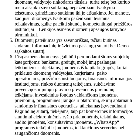
duomenų valdytojo rinkodaros tikslais, turite teisę bet kuriuo
metu atšaukti savo sutikimą, nepažeidžiant tvarkymo
teisėtumo, grindžiamo sutikimu iki jo atšaukimo. Jei manote,
kad jūsų duomenys tvarkomi pažeidžiant teisinius
reikalavimus, galite pateikti skundą kompetentingai priežiūros
institucijai – Lenkijos asmens duomenų apsaugos tarnybos
pirmininkui.
Duomenų pateikimas yra savanoriškas, tačiau būtinas
sudarant Informacinių ir švietimo paslaugų sutartį bei Demo
sąskaitos sutartį.
Jūsų asmens duomenys gali būti perduodami šioms subjektų
kategorijoms: bankams, greitųjų mokėjimų paslaugas
teikiantiems subjektams, įmonėms iš kapitalo grupės, kuriai
priklauso duomenų valdytojas, kurjeriams, pašto
operatoriams, priežiūros institucijoms, finansinės informacijos
institucijoms, rinkos duomenų teikėjams, sukčiavimo
prevencijos ir pinigų plovimo prevencijos priemonių
teikėjams, investicinius fondus valdančioms įmonėms,
priemonių, programinės įrangos ir platformų, skirtų aptarnauti
sandorius ir finansines operacijas, atliekamas įgyvendinant
Pagrindinę sutartį, tiekėjams, taip pat komercinės informacijos
siuntimui elektroninėmis ryšio priemonėmis, teisininkams,
audito įmonėms, konsultavimo įmonėms, „WhatsApp“
programos teikėjui ir įmonėms, teikiančioms serverius bei
saugančioms duomenis.