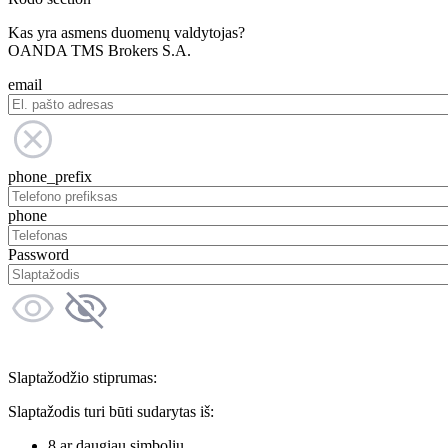
Kas yra asmens duomenų valdytojas?
OANDA TMS Brokers S.A.
email
phone_prefix
phone
Password
Slaptažodžio stiprumas:
Slaptažodis turi būti sudarytas iš:
8 ar daugiau simbolių