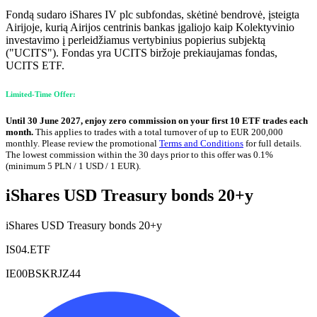
Fondą sudaro iShares IV plc subfondas, skėtinė bendrovė, įsteigta
Airijoje, kurią Airijos centrinis bankas įgaliojo kaip Kolektyvinio
investavimo į perleidžiamus vertybinius popierius subjektą
("UCITS"). Fondas yra UCITS biržoje prekiaujamas fondas,
UCITS ETF.
Limited-Time Offer:
Until 30 June 2027, enjoy zero commission on your first 10 ETF trades each
month.
This applies to trades with a total turnover of up to EUR 200,000
monthly. Please review the promotional
Terms and Conditions
for full details.
The lowest commission within the 30 days prior to this offer was 0.1%
(minimum 5 PLN / 1 USD / 1 EUR).
iShares USD Treasury bonds 20+y
iShares USD Treasury bonds 20+y
IS04.ETF
IE00BSKRJZ44