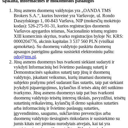
sąskaita, informacinės ir mokomosios paslaugos
Jūsų asmens duomenų valdytojas yra „OANDA TMS
Brokers S.A.“, kurios buveinė yra Varšuvoje, ul. Rondo
Daszyńskiego 1, 00-843 Varšuva, NIP (mokesčių mokėtojo
kodas): 526-275-91-31, kurios registracijos duomenis
Varšuvos apygardos teismas, Nacionalinio teismų registro
XIII komercinis skyrius, tvarko registracijos byloje Nr. KRS:
0000204776, akcinis kapitalas 3 537 560 PLN (visiškai
apmokėtas). Su duomenų valdytojo paskirtu duomenų
apsaugos pareigūnu galima susisiekti elektroniniu paštu:
odo@tms.pl
.
Jūsų asmens duomenys bus tvarkomi siekiant sudaryti ir
vykdyti Informacinių bei švietimo paslaugų sutartį ir
Demonstracinės sąskaitos sutartį tarp jūsų ir duomenų
valdytojo, įskaitant veiksmus, kurių imamasi duomenų
subjekto prašymu prieš sudarant šias sutartis, taip pat siekiant
įvykdyti įsipareigojimus, kylančius iš teisės aktų dėl sutikimo
tvarkymo. Jūsų asmens duomenys taip pat bus tvarkomi
duomenų valdytojo teisėtų interesų tikslais, pavyzdžiui, teisėtų
sutartinių reikalavimų, kylančių iš demo sąskaitos sutarties
arba informacinių ir švietimo paslaugų sutarties,
įgyvendinimo, saugumo, sukčiavimo prevencijos arba
duomenų valdytojo tiesioginės rinkodaros ir susisiekimo su
jumis kitais nei pirmiau nurodytais atvejais, kai tai yra