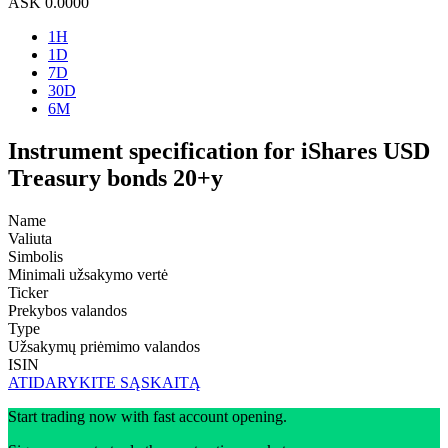
ASK
0.0000
1H
1D
7D
30D
6M
Instrument specification for iShares USD
Treasury bonds 20+y
Name
Valiuta
Simbolis
Minimali užsakymo vertė
Ticker
Prekybos valandos
Type
Užsakymų priėmimo valandos
ISIN
ATIDARYKITE SĄSKAITĄ
Start trading now with fast account opening.