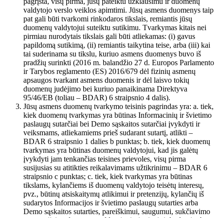
pagrįsta, visų pirma, jūsų pateiktu užklausimu ir duomenų
valdytojo verslo veiklos apimtimi. Jūsų asmens duomenys taip
pat gali būti tvarkomi rinkodaros tikslais, remiantis jūsų
duomenų valdytojui suteiktu sutikimu. Tvarkymas kitais nei
pirmiau nurodytais tikslais gali būti atliekamas: (i) gavus
papildomą sutikimą, (ii) remiantis taikytina teise, arba (iii) kai
tai suderinama su tikslu, kuriuo asmens duomenys buvo iš
pradžių surinkti (2016 m. balandžio 27 d. Europos Parlamento
ir Tarybos reglamento (ES) 2016/679 dėl fizinių asmenų
apsaugos tvarkant asmens duomenis ir dėl laisvo tokių
duomenų judėjimo bei kuriuo panaikinama Direktyva
95/46/EB (toliau – BDAR) 6 straipsnio 4 dalis).
Jūsų asmens duomenų tvarkymo teisinis pagrindas yra: a. tiek,
kiek duomenų tvarkymas yra būtinas Informacinių ir švietimo
paslaugų sutarčiai bei Demo sąskaitos sutarčiai įvykdyti ir
veiksmams, atliekamiems prieš sudarant sutartį, atlikti –
BDAR 6 straipsnio 1 dalies b punktas; b. tiek, kiek duomenų
tvarkymas yra būtinas duomenų valdytojui, kad jis galėtų
įvykdyti jam tenkančias teisines prievoles, visų pirma
susijusias su atitikties reikalavimams užtikrinimu – BDAR 6
straipsnio c punktas; c. tiek, kiek tvarkymas yra būtinas
tikslams, kylančiems iš duomenų valdytojo teisėtų interesų,
pvz., būtinų atsiskaitymų atlikimui ir pretenzijų, kylančių iš
sudarytos Informacijos ir švietimo paslaugų sutarties arba
Demo sąskaitos sutarties, pareiškimui, saugumui, sukčiavimo