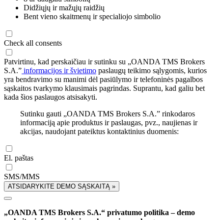
Didžiųjų ir mažųjų raidžių
Bent vieno skaitmenų ir specialiojo simbolio
Check all consents
Patvirtinu, kad perskaičiau ir sutinku su „OANDA TMS Brokers
S.A.”
informacijos ir švietimo
paslaugų teikimo sąlygomis, kurios
yra bendravimo su manimi dėl pasiūlymo ir telefoninės pagalbos
sąskaitos tvarkymo klausimais pagrindas. Suprantu, kad galiu bet
kada šios paslaugos atsisakyti.
Sutinku gauti „OANDA TMS Brokers S.A.” rinkodaros
informaciją apie produktus ir paslaugas, pvz., naujienas ir
akcijas, naudojant pateiktus kontaktinius duomenis:
El. paštas
SMS/MMS
ATSIDARYKITE DEMO SĄSKAITĄ »
„OANDA TMS Brokers S.A.“ privatumo politika – demo