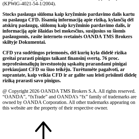
(KPWiG-4021-54-1/2004).
Stocks paslauga siūloma kaip kryžminio pardavimo dalis kartu
su paslauga CFD. Išsamią informaciją apie riziką, kylančią dėl
atskirų paslaugų, siūlomų kaip kryžminio pardavimo dalis, ir
informaciją apie išlaidas bei mokesčius, susijusius su šiomis
paslaugomis, rasite interneto svetainės OANDA TMS Brokers
skiltyje Dokumentai.
CFD yra sudėtingos priemonės, dėl kurių kyla didelė rizika
greitai prarasti pinigus taikant finansinį svertą. 76 proc.
neprofesionaliųjų investuotojų sąskaitų prarandami pinigai
prekiaujant CFD su šiuo teikėju. Turėtumėte pagalvoti, ar
suprantate, kaip veikia CFD ir ar galite sau leisti prisiimti didelę
riziką prarasti savo pinigus.
@ Copyright 2026 OANDA TMS Brokers S.A. All rights reserved.
“OANDA”, “fxTrade” and OANDA’s “fx” family of trademarks are
owned by OANDA Corporation. All other trademarks appearing on
this website are the property of their respective owner.