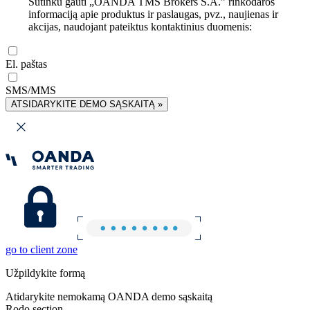
Sutinku gauti „OANDA TMS Brokers S.A.” rinkodaros
informaciją apie produktus ir paslaugas, pvz., naujienas ir
akcijas, naudojant pateiktus kontaktinius duomenis:
El. paštas
SMS/MMS
ATSIDARYKITE DEMO SĄSKAITĄ »
go to client zone
Užpildykite formą
Atidarykite nemokamą OANDA demo sąskaitą
Rodo section