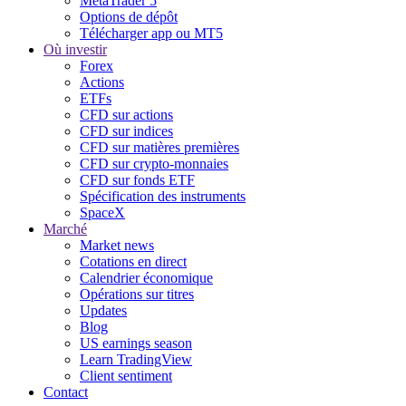
MetaTrader 5
Options de dépôt
Télécharger app ou MT5
Où investir
Forex
Actions
ETFs
CFD sur actions
CFD sur indices
CFD sur matières premières
CFD sur crypto-monnaies
CFD sur fonds ETF
Spécification des instruments
SpaceX
Marché
Market news
Cotations en direct
Calendrier économique
Opérations sur titres
Updates
Blog
US earnings season
Learn TradingView
Client sentiment
Contact