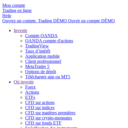
Mon compte
Trading en ligne
Help
Ouvrez un compte.
Trading
DÉMO
Ouvrir un compte DÉMO
Investir
Compte OANDA
OANDA compte d'actions
TradingView
Taux d’intérêt
Application mobile
Client professionnel
MetaTrader 5
Options de dépôt
Télécharger app ou MT5
Où investir
Forex
Actions
ETFs
CFD sur actions
CFD sur indices
CFD sur matières premières
CFD sur crypto-monnaies
CFD sur fonds ETF