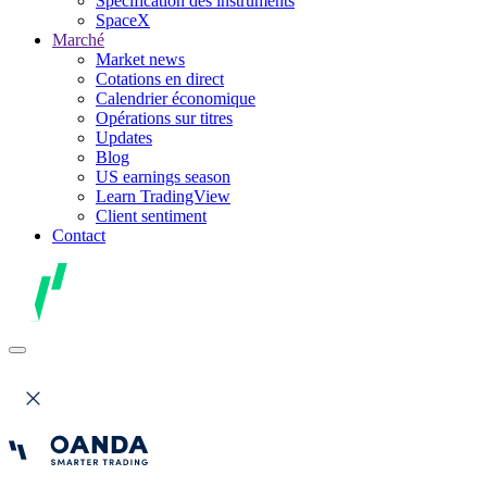
Spécification des instruments
SpaceX
Marché
Market news
Cotations en direct
Calendrier économique
Opérations sur titres
Updates
Blog
US earnings season
Learn TradingView
Client sentiment
Contact