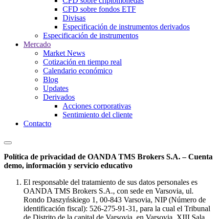
CFD sobre criptomonedas
CFD sobre fondos ETF
Divisas
Especificación de instrumentos derivados
Especificación de instrumentos
Mercado
Market News
Cotización en tiempo real
Calendario económico
Blog
Updates
Derivados
Acciones corporativas
Sentimiento del cliente
Contacto
Política de privacidad de OANDA TMS Brokers S.A. – Cuenta
demo, información y servicio educativo
El responsable del tratamiento de sus datos personales es
OANDA TMS Brokers S.A., con sede en Varsovia, ul.
Rondo Daszyńskiego 1, 00-843 Varsovia, NIP (Número de
identificación fiscal): 526-275-91-31, para la cual el Tribunal
de Distrito de la capital de Varsovia, en Varsovia, XIII Sala