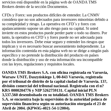
servicios está disponible en la página web de OANDA TMS
Brokers dentro de la sección Documentos.
CFDs y Forex: son productos difíciles de entender. La CNMV
considera que no son adecuados para inversores minoristas debido a
su complejidad y riesgo. La operativa en CFD´s y forex con
apalancamiento supone un alto riesgo para su capital. Si usted
invierte en estos productos puede perder parte o todo su dinero. Por
tanto, la operativa en CFD´s y forex puede no ser adecuada para
todos los inversores. Debe estar seguro y entender los riesgos que
implican y si es necesario buscar asesoramiento independiente. La
información contenida en esta página web no se dirige a ningún país
específico y no pretende la distribución del producto en países
donde la distribución y uso de esta información sea incompatible
con las leyes, regulaciones y requisitos locales.
OANDA TMS Brokers S.A. con oficina registrada en Varsovia,
Warsaw UNIT, Daszyńskiego 1, 00-843 Varsovia, registrada
por el tribunal de distrito de la capital ciudad de Varsovia. 13?,
división comercial del tribunal nacional. Registrada con el n?
KRS 0000204776 y NIP 5262759131. Capital inicial PLN
3,537.560 desembolsado en su totalidad. OANDA TMS Brokers
S.A. se encuentra bajo la supervisión de la autoridad polaca de
supervisión financiera según su autorización otorgada el 23 de
Abril de 2004. (KPWiG-4021-54-1/2004).