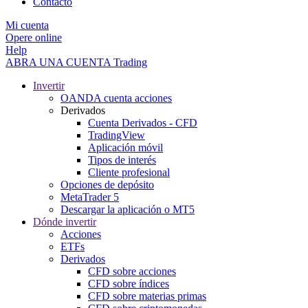
Contacto
Mi cuenta
Opere online
Help
ABRA UNA CUENTA
Trading
Invertir
OANDA cuenta acciones
Derivados
Cuenta Derivados - CFD
TradingView
Aplicación móvil
Tipos de interés
Cliente profesional
Opciones de depósito
MetaTrader 5
Descargar la aplicación o MT5
Dónde invertir
Acciones
ETFs
Derivados
CFD sobre acciones
CFD sobre índices
CFD sobre materias primas