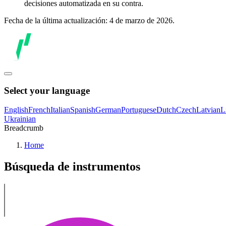
decisiones automatizada en su contra.
Fecha de la última actualización: 4 de marzo de 2026.
Select your language
English
French
Italian
Spanish
German
Portuguese
Dutch
Czech
Latvian
L
Ukrainian
Breadcrumb
Home
Búsqueda de instrumentos