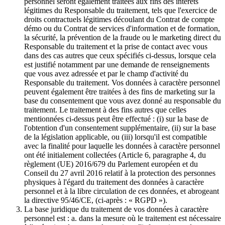
personnel seront également traitées aux fins des intérêts
légitimes du Responsable du traitement, tels que l'exercice de
droits contractuels légitimes découlant du Contrat de compte
démo ou du Contrat de services d'information et de formation,
la sécurité, la prévention de la fraude ou le marketing direct du
Responsable du traitement et la prise de contact avec vous
dans des cas autres que ceux spécifiés ci-dessus, lorsque cela
est justifié notamment par une demande de renseignements
que vous avez adressée et par le champ d'activité du
Responsable du traitement. Vos données à caractère personnel
peuvent également être traitées à des fins de marketing sur la
base du consentement que vous avez donné au responsable du
traitement. Le traitement à des fins autres que celles
mentionnées ci-dessus peut être effectué : (i) sur la base de
l'obtention d'un consentement supplémentaire, (ii) sur la base
de la législation applicable, ou (iii) lorsqu'il est compatible
avec la finalité pour laquelle les données à caractère personnel
ont été initialement collectées (Article 6, paragraphe 4, du
règlement (UE) 2016/679 du Parlement européen et du
Conseil du 27 avril 2016 relatif à la protection des personnes
physiques à l'égard du traitement des données à caractère
personnel et à la libre circulation de ces données, et abrogeant
la directive 95/46/CE, (ci-après : « RGPD »).
La base juridique du traitement de vos données à caractère
personnel est : a. dans la mesure où le traitement est nécessaire