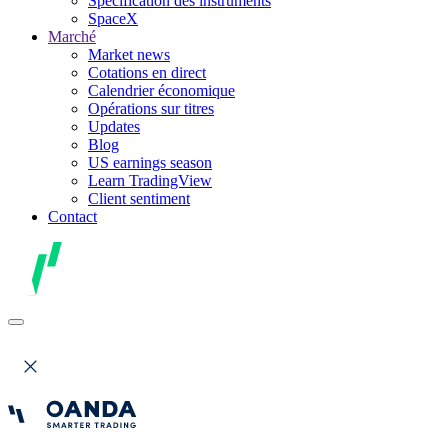
Spécification des instruments
SpaceX
Marché
Market news
Cotations en direct
Calendrier économique
Opérations sur titres
Updates
Blog
US earnings season
Learn TradingView
Client sentiment
Contact