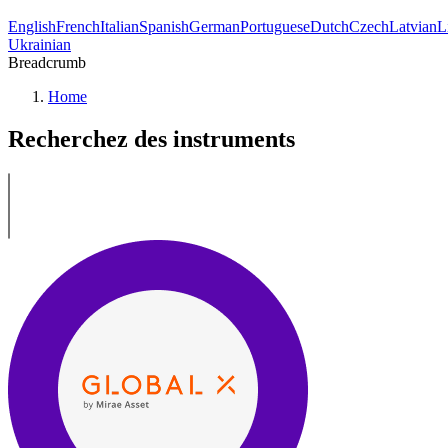
English
French
Italian
Spanish
German
Portuguese
Dutch
Czech
Latvian
L
Ukrainian
Breadcrumb
Home
Recherchez des instruments