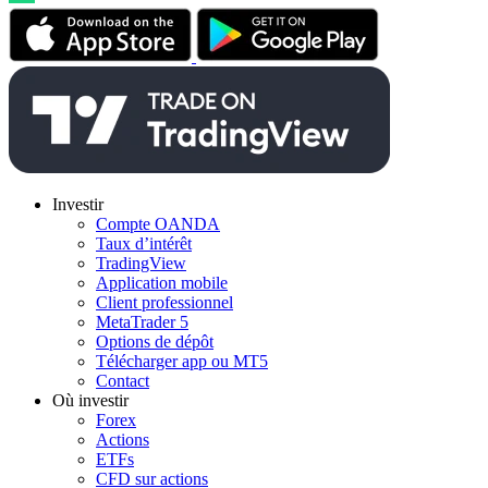
Investir
Compte OANDA
Taux d’intérêt
TradingView
Application mobile
Client professionnel
MetaTrader 5
Options de dépôt
Télécharger app ou MT5
Contact
Où investir
Forex
Actions
ETFs
CFD sur actions