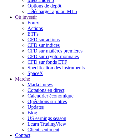
MetaTrader 5
Options de dépôt
Télécharger app ou MT5
Où investir
Forex
Actions
ETFs
CFD sur actions
CFD sur indices
CFD sur matières premières
CFD sur crypto-monnaies
CFD sur fonds ETF
Spécification des instruments
SpaceX
Marché
Market news
Cotations en direct
Calendrier économique
Opérations sur titres
Updates
Blog
US earnings season
Learn TradingView
Client sentiment
Contact