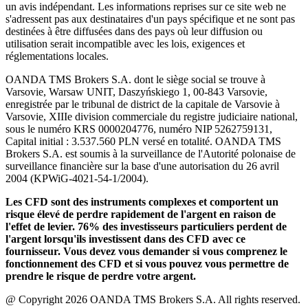
un avis indépendant. Les informations reprises sur ce site web ne
s'adressent pas aux destinataires d'un pays spécifique et ne sont pas
destinées à être diffusées dans des pays où leur diffusion ou
utilisation serait incompatible avec les lois, exigences et
réglementations locales.
OANDA TMS Brokers S.A. dont le siège social se trouve à
Varsovie, Warsaw UNIT, Daszyńskiego 1, 00-843 Varsovie,
enregistrée par le tribunal de district de la capitale de Varsovie à
Varsovie, XIIIe division commerciale du registre judiciaire national,
sous le numéro KRS 0000204776, numéro NIP 5262759131,
Capital initial : 3.537.560 PLN versé en totalité. OANDA TMS
Brokers S.A. est soumis à la surveillance de l'Autorité polonaise de
surveillance financière sur la base d'une autorisation du 26 avril
2004 (KPWiG-4021-54-1/2004).
Les CFD sont des instruments complexes et comportent un
risque élevé de perdre rapidement de l'argent en raison de
l'effet de levier. 76% des investisseurs particuliers perdent de
l'argent lorsqu'ils investissent dans des CFD avec ce
fournisseur. Vous devez vous demander si vous comprenez le
fonctionnement des CFD et si vous pouvez vous permettre de
prendre le risque de perdre votre argent.
@ Copyright 2026 OANDA TMS Brokers S.A. All rights reserved.