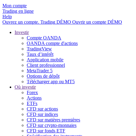
Mon compte
Trading en ligne
Help
Ouvrez un compte.
Trading
DÉMO
Ouvrir un compte DÉMO
Investir
Compte OANDA
OANDA compte d'actions
TradingView
Taux d’intérêt
Application mobile
Client professionnel
MetaTrader 5
Options de dépôt
Télécharger app ou MT5
Où investir
Forex
Actions
ETFs
CFD sur actions
CFD sur indices
CFD sur matières premières
CFD sur crypto-monnaies
CFD sur fonds ETF