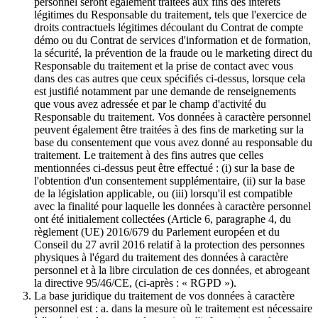
personnel seront également traitées aux fins des intérêts
légitimes du Responsable du traitement, tels que l'exercice de
droits contractuels légitimes découlant du Contrat de compte
démo ou du Contrat de services d'information et de formation,
la sécurité, la prévention de la fraude ou le marketing direct du
Responsable du traitement et la prise de contact avec vous
dans des cas autres que ceux spécifiés ci-dessus, lorsque cela
est justifié notamment par une demande de renseignements
que vous avez adressée et par le champ d'activité du
Responsable du traitement. Vos données à caractère personnel
peuvent également être traitées à des fins de marketing sur la
base du consentement que vous avez donné au responsable du
traitement. Le traitement à des fins autres que celles
mentionnées ci-dessus peut être effectué : (i) sur la base de
l'obtention d'un consentement supplémentaire, (ii) sur la base
de la législation applicable, ou (iii) lorsqu'il est compatible
avec la finalité pour laquelle les données à caractère personnel
ont été initialement collectées (Article 6, paragraphe 4, du
règlement (UE) 2016/679 du Parlement européen et du
Conseil du 27 avril 2016 relatif à la protection des personnes
physiques à l'égard du traitement des données à caractère
personnel et à la libre circulation de ces données, et abrogeant
la directive 95/46/CE, (ci-après : « RGPD »).
La base juridique du traitement de vos données à caractère
personnel est : a. dans la mesure où le traitement est nécessaire