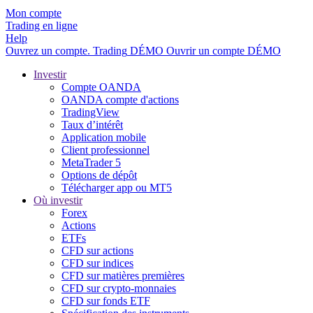
Mon compte
Trading en ligne
Help
Ouvrez un compte.
Trading
DÉMO
Ouvrir un compte DÉMO
Investir
Compte OANDA
OANDA compte d'actions
TradingView
Taux d’intérêt
Application mobile
Client professionnel
MetaTrader 5
Options de dépôt
Télécharger app ou MT5
Où investir
Forex
Actions
ETFs
CFD sur actions
CFD sur indices
CFD sur matières premières
CFD sur crypto-monnaies
CFD sur fonds ETF