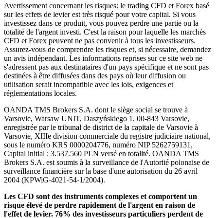
Avertissement concernant les risques: le trading CFD et Forex basé
sur les effets de levier est très risqué pour votre capital. Si vous
investissez dans ce produit, vous pouvez perdre une partie ou la
totalité de l'argent investi. C'est la raison pour laquelle les marchés
CFD et Forex peuvent ne pas convenir à tous les investisseurs.
Assurez-vous de comprendre les risques et, si nécessaire, demandez
un avis indépendant. Les informations reprises sur ce site web ne
s'adressent pas aux destinataires d'un pays spécifique et ne sont pas
destinées à être diffusées dans des pays où leur diffusion ou
utilisation serait incompatible avec les lois, exigences et
réglementations locales.
OANDA TMS Brokers S.A. dont le siège social se trouve à
Varsovie, Warsaw UNIT, Daszyńskiego 1, 00-843 Varsovie,
enregistrée par le tribunal de district de la capitale de Varsovie à
Varsovie, XIIIe division commerciale du registre judiciaire national,
sous le numéro KRS 0000204776, numéro NIP 5262759131,
Capital initial : 3.537.560 PLN versé en totalité. OANDA TMS
Brokers S.A. est soumis à la surveillance de l'Autorité polonaise de
surveillance financière sur la base d'une autorisation du 26 avril
2004 (KPWiG-4021-54-1/2004).
Les CFD sont des instruments complexes et comportent un
risque élevé de perdre rapidement de l'argent en raison de
l'effet de levier. 76% des investisseurs particuliers perdent de