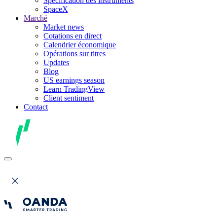
Spécification des instruments
SpaceX
Marché
Market news
Cotations en direct
Calendrier économique
Opérations sur titres
Updates
Blog
US earnings season
Learn TradingView
Client sentiment
Contact