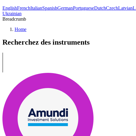
English
French
Italian
Spanish
German
Portuguese
Dutch
Czech
Latvian
L
Ukrainian
Breadcrumb
Home
Recherchez des instruments