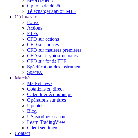
MetaTrader 5
Options de dépôt
Télécharger app ou MT5
Où investir
Forex
Actions
ETFs
CFD sur actions
CFD sur indices
CFD sur matières premières
CFD sur crypto-monnaies
CFD sur fonds ETF
Spécification des instruments
SpaceX
Marché
Market news
Cotations en direct
Calendrier économique
Opérations sur titres
Updates
Blog
US earnings season
Learn TradingView
Client sentiment
Contact