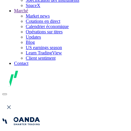
Spécification des instruments
SpaceX
Marché
Market news
Cotations en direct
Calendrier économique
Opérations sur titres
Updates
Blog
US earnings season
Learn TradingView
Client sentiment
Contact