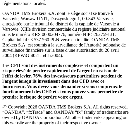
réglementations locales.
OANDA TMS Brokers S.A. dont le siège social se trouve à
Varsovie, Warsaw UNIT, Daszyńskiego 1, 00-843 Varsovie,
enregistrée par le tribunal de district de la capitale de Varsovie à
Varsovie, XIIIe division commerciale du registre judiciaire national,
sous le numéro KRS 0000204776, numéro NIP 5262759131,
Capital initial : 3.537.560 PLN versé en totalité. OANDA TMS
Brokers S.A. est soumis à la surveillance de l'Autorité polonaise de
surveillance financière sur la base d'une autorisation du 26 avril
2004 (KPWiG-4021-54-1/2004).
Les CFD sont des instruments complexes et comportent un
risque élevé de perdre rapidement de l'argent en raison de
l'effet de levier. 76% des investisseurs particuliers perdent de
l'argent lorsqu'ils investissent dans des CFD avec ce
fournisseur. Vous devez vous demander si vous comprenez le
fonctionnement des CFD et si vous pouvez vous permettre de
prendre le risque de perdre votre argent.
@ Copyright 2026 OANDA TMS Brokers S.A. All rights reserved.
“OANDA”, “fxTrade” and OANDA’s “fx” family of trademarks are
owned by OANDA Corporation. All other trademarks appearing on
this website are the property of their respective owner.