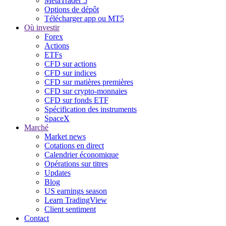
MetaTrader 5
Options de dépôt
Télécharger app ou MT5
Où investir
Forex
Actions
ETFs
CFD sur actions
CFD sur indices
CFD sur matières premières
CFD sur crypto-monnaies
CFD sur fonds ETF
Spécification des instruments
SpaceX
Marché
Market news
Cotations en direct
Calendrier économique
Opérations sur titres
Updates
Blog
US earnings season
Learn TradingView
Client sentiment
Contact