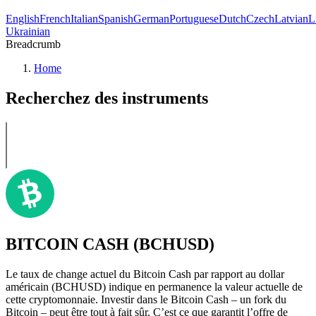
English
French
Italian
Spanish
German
Portuguese
Dutch
Czech
Latvian
L
Ukrainian
Breadcrumb
Home
Recherchez des instruments
BITCOIN CASH (BCHUSD)
Le taux de change actuel du Bitcoin Cash par rapport au dollar
américain (BCHUSD) indique en permanence la valeur actuelle de
cette cryptomonnaie. Investir dans le Bitcoin Cash – un fork du
Bitcoin – peut être tout à fait sûr. C’est ce que garantit l’offre de