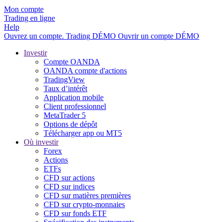
Mon compte
Trading en ligne
Help
Ouvrez un compte.
Trading
DÉMO
Ouvrir un compte DÉMO
Investir
Compte OANDA
OANDA compte d'actions
TradingView
Taux d’intérêt
Application mobile
Client professionnel
MetaTrader 5
Options de dépôt
Télécharger app ou MT5
Où investir
Forex
Actions
ETFs
CFD sur actions
CFD sur indices
CFD sur matières premières
CFD sur crypto-monnaies
CFD sur fonds ETF