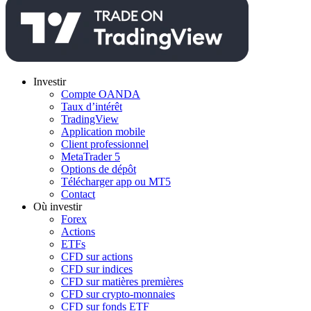
Investir
Compte OANDA
Taux d’intérêt
TradingView
Application mobile
Client professionnel
MetaTrader 5
Options de dépôt
Télécharger app ou MT5
Contact
Où investir
Forex
Actions
ETFs
CFD sur actions
CFD sur indices
CFD sur matières premières
CFD sur crypto-monnaies
CFD sur fonds ETF