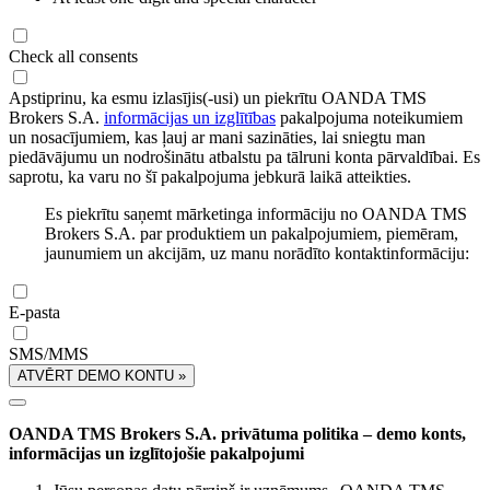
Check all consents
Apstiprinu, ka esmu izlasījis(-usi) un piekrītu OANDA TMS
Brokers S.A.
informācijas un izglītības
pakalpojuma noteikumiem
un nosacījumiem, kas ļauj ar mani sazināties, lai sniegtu man
piedāvājumu un nodrošinātu atbalstu pa tālruni konta pārvaldībai. Es
saprotu, ka varu no šī pakalpojuma jebkurā laikā atteikties.
Es piekrītu saņemt mārketinga informāciju no OANDA TMS
Brokers S.A. par produktiem un pakalpojumiem, piemēram,
jaunumiem un akcijām, uz manu norādīto kontaktinformāciju:
E-pasta
SMS/MMS
ATVĒRT DEMO KONTU »
OANDA TMS Brokers S.A. privātuma politika – demo konts,
informācijas un izglītojošie pakalpojumi