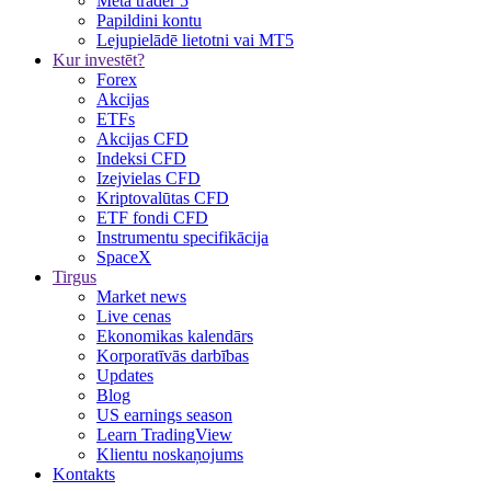
Meta trader 5
Papildini kontu
Lejupielādē lietotni vai MT5
Kur investēt?
Forex
Akcijas
ETFs
Akcijas CFD
Indeksi CFD
Izejvielas CFD
Kriptovalūtas CFD
ETF fondi CFD
Instrumentu specifikācija
SpaceX
Tirgus
Market news
Live cenas
Ekonomikas kalendārs
Korporatīvās darbības
Updates
Blog
US earnings season
Learn TradingView
Klientu noskaņojums
Kontakts