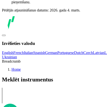
pieņemšanu.
Pēdējās atjaunināšanas datums: 2026. gada 4. marts.
Izvēlieties valodu
English
French
Italian
Spanish
German
Portuguese
Dutch
Czech
Latvian
L
Ukrainian
Breadcrumb
Home
Meklēt instrumentus