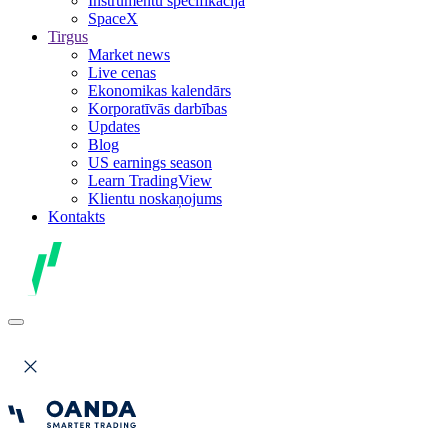
Instrumentu specifikācija
SpaceX
Tirgus
Market news
Live cenas
Ekonomikas kalendārs
Korporatīvās darbības
Updates
Blog
US earnings season
Learn TradingView
Klientu noskaņojums
Kontakts