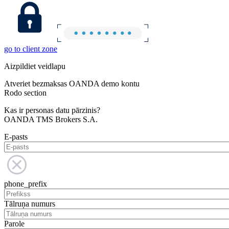
go to client zone
Aizpildiet veidlapu
Atveriet bezmaksas OANDA demo kontu
Rodo section
Kas ir personas datu pārzinis?
OANDA TMS Brokers S.A.
E-pasts
phone_prefix
Tālruņa numurs
Parole