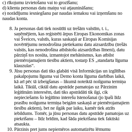
c) rīkojumu izvietošanu vai to grozīšanu;
d) klienta personas datu maiņu vai atjaunināšanu;
e) norādījumu iesniegšanu par naudas iemaksu vai izņemšanu no
naudas konta.
Ja personas dati tiek nosūtīti uz trešām valstīm, t. i.,
saņēmējiem, kas reģistrēti ārpus Eiropas Ekonomikas zonas
vai Šveices, valstīs, kuras saskaņā ar Eiropas Komisijas
novērtējumu nenodrošina pietiekamu datu aizsardzību (trešās
valstis, kas nenodrošina atbilstošu aizsardzības līmeni), datu
pārziņš tos nosūta, izmantojot mehānismus, kas atbilst
piemērojamajiem tiesību aktiem, tostarp ES „standarta līguma
klauzulas“.
Jūsu personas dati tiks glabāti visā Informācijas un izglītības
pakalpojumu līguma vai Demo konta līguma darbības laikā,
kā arī pēc tā izbeigšanas – likumā noteiktā noilguma termiņa
laikā. Tiktāl, ciktāl datu apstrāde pamatojas uz Pārzinim
leģitīmām interesēm, dati tiks apstrādāti tik ilgi, cik
nepieciešams šo leģitīmo interešu īstenošanai (jo īpaši līdz
prasību noilguma termiņa beigām saskaņā ar piemērojamajiem
tiesību aktiem), bet ne ilgāk par laiku, kamēr tiek atzīts
iebildums. Tomēr, ja jūsu personas datu apstrāde pamatojas uz
piekrišanu – līdz brīdim, kad šāda piekrišana tiek faktiski
atsaukta.
Pārzinis pret jums nepiemēros automatizētu lēmumu