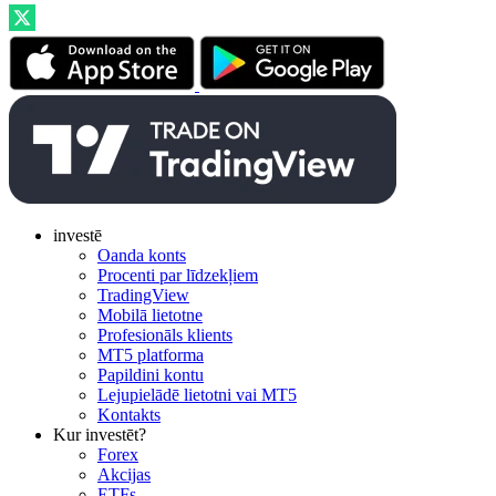
investē
Oanda konts
Procenti par līdzekļiem
TradingView
Mobilā lietotne
Profesionāls klients
MT5 platforma
Papildini kontu
Lejupielādē lietotni vai MT5
Kontakts
Kur investēt?
Forex
Akcijas
ETFs