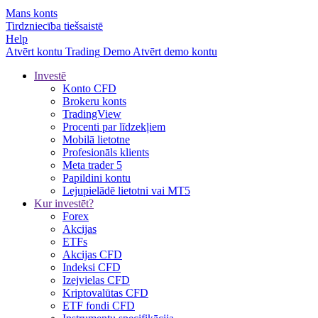
Mans konts
Tirdzniecība tiešsaistē
Help
Atvērt kontu
Trading
Demo
Atvērt demo kontu
Investē
Konto CFD
Brokeru konts
TradingView
Procenti par līdzekļiem
Mobilā lietotne
Profesionāls klients
Meta trader 5
Papildini kontu
Lejupielādē lietotni vai MT5
Kur investēt?
Forex
Akcijas
ETFs
Akcijas CFD
Indeksi CFD
Izejvielas CFD
Kriptovalūtas CFD
ETF fondi CFD