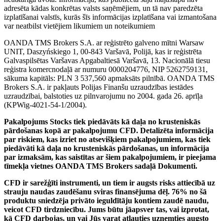
adresēta kādas konkrētas valsts saņēmējiem, un tā nav paredzēta
izplatīšanai valstīs, kurās šīs informācijas izplatīšana vai izmantošana
var neatbilst vietējiem likumiem un noteikumiem
OANDA TMS Brokers S.A. ar reģistrēto galveno mītni Warsaw
UNIT, Daszyńskiego 1, 00-843 Varšavā, Polijā, kas ir reģistrēta
Galvaspilsētas Varšavas Apgabaltiesā Varšavā, 13. Nacionālā tiesu
reģistra komercnodaļā ar numuru 0000204776, NIP 5262759131,
sākuma kapitāls: PLN 3 537,560 apmaksāts pilnībā. OANDA TMS
Brokers S.A. ir pakļauts Polijas Finanšu uzraudzības iestādes
uzraudzībai, balstoties uz pilnvarojumu no 2004. gada 26. aprīļa
(KPWig-4021-54-1/2004).
Pakalpojums Stocks tiek piedāvāts kā daļa no krusteniskās
pārdošanas kopā ar pakalpojumu CFD. Detalizēta informācija
par riskiem, kas izriet no atsevišķiem pakalpojumiem, kas tiek
piedāvāti kā daļa no krusteniskās pārdošanas, un informācija
par izmaksām, kas saistītas ar šiem pakalpojumiem, ir pieejama
tīmekļa vietnes OANDA TMS Brokers sadaļā Dokumenti.
CFD ir sarežģīti instrumenti, un tiem ir augsts risks attiecībā uz
strauju naudas zaudēšanu sviras finansējuma dēļ. 76% no šā
produktu sniedzēja privāto ieguldītāju kontiem zaudē naudu,
veicot CFD tirdzniecību. Jums būtu jāapsver tas, vai izprotat,
kā CFD darbojas, un vai Jūs varat atļauties uzņemties augsto