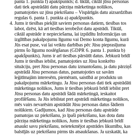
panta 1. punkta f) apakšpunkts; d. tiktāl, ciktāl jūsu personas
dati tiek apstrādāti datu pārziņa mārketinga nolūkos,
pamatojoties uz jūsu piekrišanu – Vispārīgās datu aizsardzības
regulas 6. panta 1. punkta a) apakšpunkts.
Jums ir tiesības piekļūt saviem personas datiem, tiesības tos
labot, dzēst, kā arī tiesības ierobežot datu apstrādi. Tiktāl,
ciktāl apstrāde ir nepieciešama, lai izpildītu Informācijas un
izglītības pakalpojumu līgumu vai Demo konta līgumu, kurā
Jūs esat puse, vai lai veiktu darbības pēc Jūsu pieprasījuma
pirms šo līgumu noslēgšanas (GDPR 6. panta 1. punkta b)
apakšpunkts), Jums ir arī tiesības pārsūtīt datus. Jebkurā brīdī
Jums ir tiesības iebilst, pamatojoties uz Jūsu konkrēto
situāciju, pret Jūsu personas datu izmantošanu, ja datu pārziņš
apstrādā Jūsu personas datus, pamatojoties uz savām
leģitīmajām interesēm, piemēram, saistībā ar produktu un
pakalpojumu mārketingu. Ja Jūsu personas dati tiek apstrādāti
mārketinga nolūkos, Jums ir tiesības jebkurā brīdī iebilst pret
Jūsu personas datu apstrādi šādā mārketingā, ieskaitot
profilēšanu. Ja Jūs iebilstat pret apstrādi mārketinga nolūkos,
mēs vairs nevarēsim apstrādāt Jūsu personas datus šādiem
nolūkiem. Gadījumos, kad Jūsu personas datu apstrāde
pamatojas uz piekrišanu, jo īpaši piekrišanu, kas dota datu
pārziņa mārketinga nolūkos, Jums ir tiesības jebkurā brīdī
atsaukt savu piekrišanu, neietekmējot apstrādes likumību, kas
balstījās uz piekrišanu pirms tās atsaukšanas. Ja uzskatāt, ka