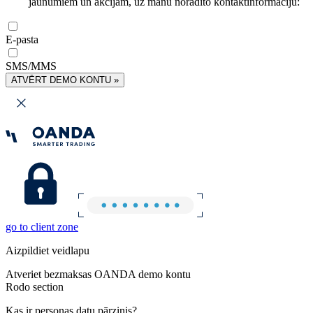
jaunumiem un akcijām, uz manu norādīto kontaktinformāciju:
E-pasta
SMS/MMS
ATVĒRT DEMO KONTU »
go to client zone
Aizpildiet veidlapu
Atveriet bezmaksas OANDA demo kontu
Rodo section
Kas ir personas datu pārzinis?