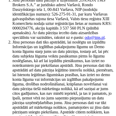
Jūsu personas datu pārziņš ir uzņēmums „OANDA TMS
Brokers S.A.” ar juridisko adresi Varšavā, Rondo
Daszyńskiego iela 1, 00-843 Varšava, NIP (nodokļu
identifikācijas numurs): 526-275-91-31, par kuru Varšavas
galvaspilsētas rajona tiesa Varšavā, Valsts tiesu reģistra XIII
Komerclietu nodaļa uztur reģistrācijas lietas ar numuru KRS:
0000204776, akciju kapitāls 3 537 560 PLN (pilnībā
apmaksāts). Ar datu pārziņa iecelto datu aizsardzības
speciālistu var sazināties, rakstot uz e-pastu:
odo@tms.pl
.
Jūsu personas dati tiks apstrādāti, lai noslēgtu un izpildītu
Informācijas un izglītības pakalpojumu līgumu un Demo
konta līgumu starp jums un datu pārziņu, tostarp arī, lai pēc
datu subjekta lūguma veiktu pasākumus pirms šo līgumu
noslēgšanas, kā arī lai izpildītu pienākumus, kas izriet no
noteikumiem par piekrišanas apstrādi. Jūsu personas dati tiks
apstrādāti arī datu pārziņa leģitīmo interešu nolūkā, piemēram,
lai īstenotu leģitīmas līgumiskas prasības, kas izriet no demo
konta līguma vai informācijas un izglītības pakalpojumu
līguma, drošības nodrošināšanai, krāpšanas novēršanai vai
datu pārziņa tiešā mārketinga nolūkā, kā arī saziņai ar jums
citos gadījumos, kas nav minēti iepriekš, ja tas ir pamatots, jo
īpaši, ņemot vērā no jums saņemto pieprasījumu un datu
pārziņa uzņēmējdarbības jomu. Jūsu personas dati var tikt
apstrādāti arī mārketinga nolūkos, pamatojoties uz jūsu datu
pārziņam sniegto piekrišanu. Apstrāde citiem nolūkiem, kas