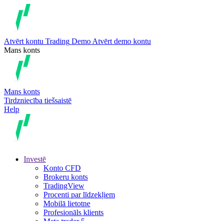
Atvērt kontu
Trading
Demo
Atvērt demo kontu
Mans konts
Mans konts
Tirdzniecība tiešsaistē
Help
Investē
Konto CFD
Brokeru konts
TradingView
Procenti par līdzekļiem
Mobilā lietotne
Profesionāls klients