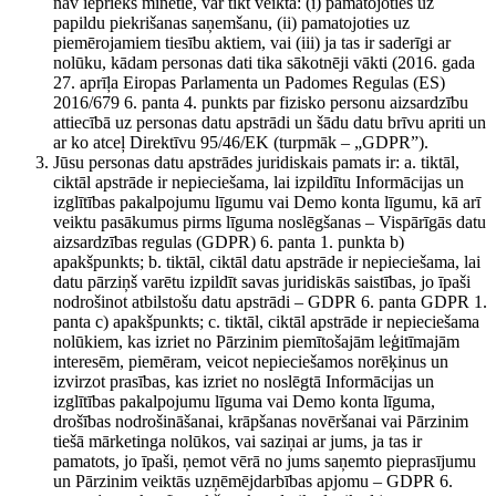
nav iepriekš minētie, var tikt veikta: (i) pamatojoties uz
papildu piekrišanas saņemšanu, (ii) pamatojoties uz
piemērojamiem tiesību aktiem, vai (iii) ja tas ir saderīgi ar
nolūku, kādam personas dati tika sākotnēji vākti (2016. gada
27. aprīļa Eiropas Parlamenta un Padomes Regulas (ES)
2016/679 6. panta 4. punkts par fizisko personu aizsardzību
attiecībā uz personas datu apstrādi un šādu datu brīvu apriti un
ar ko atceļ Direktīvu 95/46/EK (turpmāk – „GDPR”).
Jūsu personas datu apstrādes juridiskais pamats ir: a. tiktāl,
ciktāl apstrāde ir nepieciešama, lai izpildītu Informācijas un
izglītības pakalpojumu līgumu vai Demo konta līgumu, kā arī
veiktu pasākumus pirms līguma noslēgšanas – Vispārīgās datu
aizsardzības regulas (GDPR) 6. panta 1. punkta b)
apakšpunkts; b. tiktāl, ciktāl datu apstrāde ir nepieciešama, lai
datu pārziņš varētu izpildīt savas juridiskās saistības, jo īpaši
nodrošinot atbilstošu datu apstrādi – GDPR 6. panta GDPR 1.
panta c) apakšpunkts; c. tiktāl, ciktāl apstrāde ir nepieciešama
nolūkiem, kas izriet no Pārzinim piemītošajām leģitīmajām
interesēm, piemēram, veicot nepieciešamos norēķinus un
izvirzot prasības, kas izriet no noslēgtā Informācijas un
izglītības pakalpojumu līguma vai Demo konta līguma,
drošības nodrošināšanai, krāpšanas novēršanai vai Pārzinim
tiešā mārketinga nolūkos, vai saziņai ar jums, ja tas ir
pamatots, jo īpaši, ņemot vērā no jums saņemto pieprasījumu
un Pārzinim veiktās uzņēmējdarbības apjomu – GDPR 6.