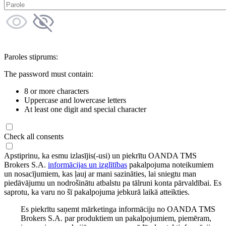
Paroles stiprums:
The password must contain:
8 or more characters
Uppercase and lowercase letters
At least one digit and special character
Check all consents
Apstiprinu, ka esmu izlasījis(-usi) un piekrītu OANDA TMS
Brokers S.A.
informācijas un izglītības
pakalpojuma noteikumiem
un nosacījumiem, kas ļauj ar mani sazināties, lai sniegtu man
piedāvājumu un nodrošinātu atbalstu pa tālruni konta pārvaldībai. Es
saprotu, ka varu no šī pakalpojuma jebkurā laikā atteikties.
Es piekrītu saņemt mārketinga informāciju no OANDA TMS
Brokers S.A. par produktiem un pakalpojumiem, piemēram,