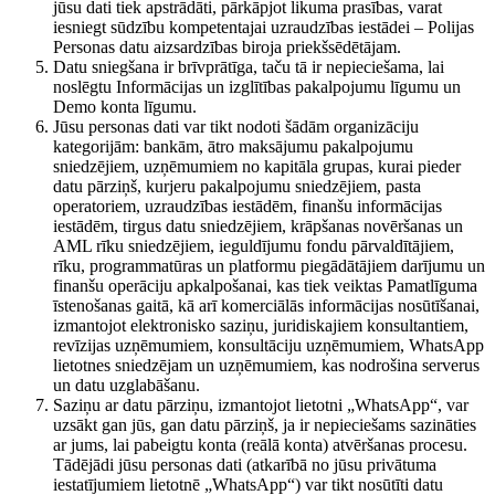
jūsu dati tiek apstrādāti, pārkāpjot likuma prasības, varat
iesniegt sūdzību kompetentajai uzraudzības iestādei – Polijas
Personas datu aizsardzības biroja priekšsēdētājam.
Datu sniegšana ir brīvprātīga, taču tā ir nepieciešama, lai
noslēgtu Informācijas un izglītības pakalpojumu līgumu un
Demo konta līgumu.
Jūsu personas dati var tikt nodoti šādām organizāciju
kategorijām: bankām, ātro maksājumu pakalpojumu
sniedzējiem, uzņēmumiem no kapitāla grupas, kurai pieder
datu pārziņš, kurjeru pakalpojumu sniedzējiem, pasta
operatoriem, uzraudzības iestādēm, finanšu informācijas
iestādēm, tirgus datu sniedzējiem, krāpšanas novēršanas un
AML rīku sniedzējiem, ieguldījumu fondu pārvaldītājiem,
rīku, programmatūras un platformu piegādātājiem darījumu un
finanšu operāciju apkalpošanai, kas tiek veiktas Pamatlīguma
īstenošanas gaitā, kā arī komerciālās informācijas nosūtīšanai,
izmantojot elektronisko saziņu, juridiskajiem konsultantiem,
revīzijas uzņēmumiem, konsultāciju uzņēmumiem, WhatsApp
lietotnes sniedzējam un uzņēmumiem, kas nodrošina serverus
un datu uzglabāšanu.
Saziņu ar datu pārziņu, izmantojot lietotni „WhatsApp“, var
uzsākt gan jūs, gan datu pārziņš, ja ir nepieciešams sazināties
ar jums, lai pabeigtu konta (reālā konta) atvēršanas procesu.
Tādējādi jūsu personas dati (atkarībā no jūsu privātuma
iestatījumiem lietotnē „WhatsApp“) var tikt nosūtīti datu