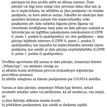
pārziņam kā jūsu profila attēls un tālruņa numurs. Datu
pārziņš var lūgt jums sniegt citus personas datus tikai tad, ja
tas ir nepieciešams, lai atbildētu uz jūsu jautājumu vai risinātu
jautājumu, uz kuru attiecas saziņa. Atkarībā no situācijas datu
apstrādes tiesiskais pamats būs nepieciešamība veikt
pasākumus pēc datu subjekta lūguma pirms līguma vai
vienošanās noslēgšanas starp jums un datu pārziņu saskaņā ar
Informācijas un izglītības pakalpojumu noteikumiem (GDPR
6. panta 1. punkta b) apakšpunkts); un citos gadījumos – datu
pārziņa leģitīmās intereses (GDPR 6. panta 1. punkta f)
apakšpunkts), kas izpaužas kā nepieciešamība atrisināt ziņoto
jautājumu, kas saistīts ar datu pārziņa uzņēmējdarbību (GDPR
6. panta 1. punkta f) apakšpunkts).
Drošības apsvērumu dēļ saruna ar datu pārziņu, izmantojot lietotni
„WhatsApp“, var attiekties vienīgi uz:
a) atbalstu konta atvēršanas procesā (izskaidrojot reģistrācijas
procedūras posmus);
b) atbilžu sniegšanu uz klientu jautājumiem par OANDA darbību.
Saruna ar datu pārziņu, izmantojot WhatsApp lietotni, nekad
nesaturēs nekādas saites vai pielikumus, kā arī neattiecas, cita starpā,
uz:
a) jūsu līdzekļu atlikumu naudas kontā;
b) jebkādiem jautājumiem, kas saistīti ar darījumu izpildi;