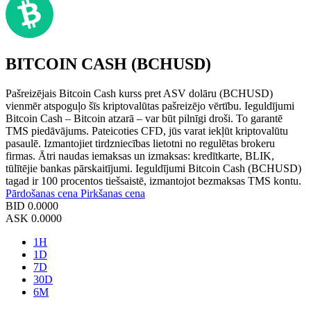
BITCOIN CASH (BCHUSD)
Pašreizējais Bitcoin Cash kurss pret ASV dolāru (BCHUSD)
vienmēr atspoguļo šīs kriptovalūtas pašreizējo vērtību. Ieguldījumi
Bitcoin Cash – Bitcoin atzarā – var būt pilnīgi droši. To garantē
TMS piedāvājums. Pateicoties CFD, jūs varat iekļūt kriptovalūtu
pasaulē. Izmantojiet tirdzniecības lietotni no regulētas brokeru
firmas. Ātri naudas iemaksas un izmaksas: kredītkarte, BLIK,
tūlītējie bankas pārskaitījumi. Ieguldījumi Bitcoin Cash (BCHUSD)
tagad ir 100 procentos tiešsaistē, izmantojot bezmaksas TMS kontu.
Pārdošanas cena
Pirkšanas cena
BID
0.0000
ASK
0.0000
1H
1D
7D
30D
6M