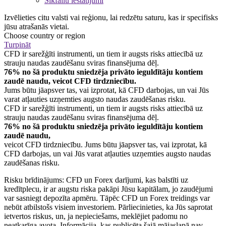
Sīkfailu iestatījumi
Izvēlieties citu valsti vai reģionu, lai redzētu saturu, kas ir specifisks
jūsu atrašanās vietai.
Choose country or region
Turpināt
CFD ir sarežģīti instrumenti, un tiem ir augsts risks attiecībā uz
strauju naudas zaudēšanu sviras finansējuma dēļ.
76% no šā produktu sniedzēja privāto ieguldītāju kontiem
zaudē naudu, veicot CFD tirdzniecību.
Jums būtu jāapsver tas, vai izprotat, kā CFD darbojas, un vai Jūs
varat atļauties uzņemties augsto naudas zaudēšanas risku.
CFD ir sarežģīti instrumenti, un tiem ir augsts risks attiecībā uz
strauju naudas zaudēšanu sviras finansējuma dēļ.
76% no šā produktu sniedzēja privāto ieguldītāju kontiem
zaudē naudu,
veicot CFD tirdzniecību. Jums būtu jāapsver tas, vai izprotat, kā
CFD darbojas, un vai Jūs varat atļauties uzņemties augsto naudas
zaudēšanas risku.
Risku brīdinājums: CFD un Forex darījumi, kas balstīti uz
kredītplecu, ir ar augstu riska pakāpi Jūsu kapitālam, jo zaudējumi
var sasniegt depozīta apmēru. Tāpēc CFD un Forex treidings var
nebūt atbilstošs visiem investoriem. Pārliecinieties, ka Jūs saprotat
ietvertos riskus, un, ja nepieciešams, meklējiet padomu no
neatkarīga avota. Informācija, kas publicēta šajā mājaslapā nav