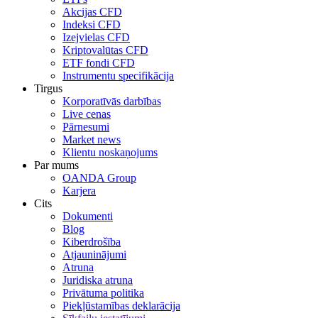
Akcijas CFD
Indeksi CFD
Izejvielas CFD
Kriptovalūtas CFD
ETF fondi CFD
Instrumentu specifikācija
Tirgus
Korporatīvās darbības
Live cenas
Pārnesumi
Market news
Klientu noskaņojums
Par mums
OANDA Group
Karjera
Cits
Dokumenti
Blog
Kiberdrošība
Atjauninājumi
Atruna
Juridiska atruna
Privātuma politika
Piekļūstamības deklarācija