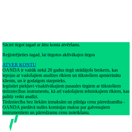
Sāciet tirgot tagad ar ātru konta atvēršanu.
Reģistrējieties tagad, lai tirgotos aktīvākajos tirgos
ATVER KONTU
OANDA ir vairāk nekā 20 gadus tirgū strādājošs brokeris, kas
lepojas ar vadošajiem analīzes rīkiem un tūkstošiem apmierinātu
klientu, un ir godalgots starpnieks.
Iegūstiet piekļuvi visaktīvākajiem pasaules tirgiem ar tūkstošiem
tirdzniecības instrumentu, kā arī vadošajiem tehniskajiem rīkiem, kas
palīdz veikt analīzi.
Tirdzniecība bez liekām izmaksām un pilnīga cenu pārredzamība -
OANDA piedāvā nulles komisijas maksu par galvenajiem
instrumentiem un pārredzamu cenu noteikšanu.