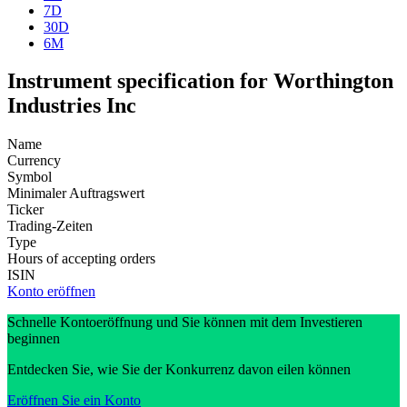
7D
30D
6M
Instrument specification for Worthington
Industries Inc
Name
Currency
Symbol
Minimaler Auftragswert
Ticker
Trading-Zeiten
Type
Hours of accepting orders
ISIN
Konto eröffnen
Schnelle Kontoeröffnung und Sie können mit dem Investieren
beginnen
Entdecken Sie, wie Sie der Konkurrenz davon eilen können
Eröffnen Sie ein Konto