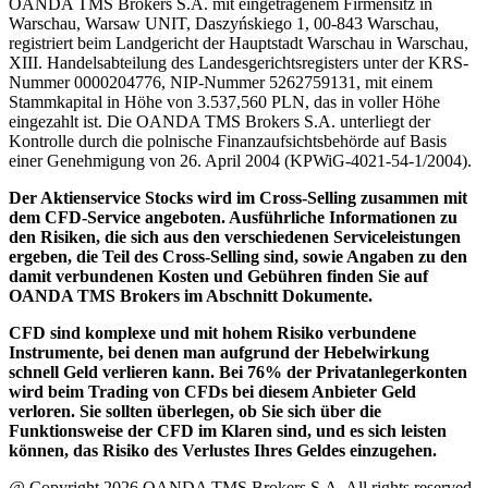
OANDA TMS Brokers S.A. mit eingetragenem Firmensitz in
Warschau, Warsaw UNIT, Daszyńskiego 1, 00-843 Warschau,
registriert beim Landgericht der Hauptstadt Warschau in Warschau,
XIII. Handelsabteilung des Landesgerichtsregisters unter der KRS-
Nummer 0000204776, NIP-Nummer 5262759131, mit einem
Stammkapital in Höhe von 3.537,560 PLN, das in voller Höhe
eingezahlt ist. Die OANDA TMS Brokers S.A. unterliegt der
Kontrolle durch die polnische Finanzaufsichtsbehörde auf Basis
einer Genehmigung von 26. April 2004 (KPWiG-4021-54-1/2004).
Der Aktienservice Stocks wird im Cross-Selling zusammen mit
dem CFD-Service angeboten. Ausführliche Informationen zu
den Risiken, die sich aus den verschiedenen Serviceleistungen
ergeben, die Teil des Cross-Selling sind, sowie Angaben zu den
damit verbundenen Kosten und Gebühren finden Sie auf
OANDA TMS Brokers im Abschnitt Dokumente.
CFD sind komplexe und mit hohem Risiko verbundene
Instrumente, bei denen man aufgrund der Hebelwirkung
schnell Geld verlieren kann. Bei 76% der Privatanlegerkonten
wird beim Trading von CFDs bei diesem Anbieter Geld
verloren. Sie sollten überlegen, ob Sie sich über die
Funktionsweise der CFD im Klaren sind, und es sich leisten
können, das Risiko des Verlustes Ihres Geldes einzugehen.
@ Copyright 2026 OANDA TMS Brokers S.A. All rights reserved.