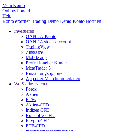
Mein Konto
Online-Handel
Help
Konto eröffnen
Trading
Demo
Demo-Konto eröffnen
Investieren
OANDA-Konto
OANDA stocks account
TradingView
Zinssätze
Mobile app
Professioneller Kunde
MetaTrader 5
Einzahlungsoptionen
App oder MT5 herunterladen
Wo Sie investieren
Forex
Aktien
ETFs
Aktien-CFD
Indizes-CFD
Rohstoffe-CFD
Krypto-CFD
ETF-CFD