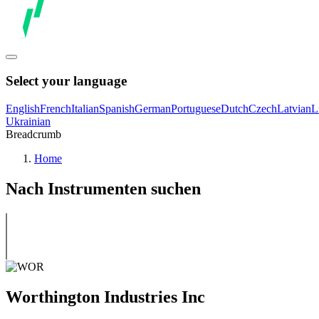
Select your language
English
French
Italian
Spanish
German
Portuguese
Dutch
Czech
Latvian
L
Ukrainian
Breadcrumb
Home
Nach Instrumenten suchen
Worthington Industries Inc