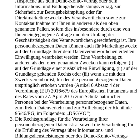
Ansprüche aus dem Demo-Konto-Vertrag oder dem
Informations- und Bildungsdienstleistungsvertrag, zur
Sicherheit, zur Betrugsbekämpfung oder für
Direktmarketingzwecke des Verantwortlichen sowie zur
Kontaktaufnahme mit Ihnen in anderen als den oben
genannten Fällen, sofern dies insbesondere durch eine von
Ihnen eingegangene Anfrage und den Umfang der
Geschäftstätigkeit des Verantwortlichen gerechtfertigt ist. Ihre
personenbezogenen Daten können auch für Marketingzwecke
auf der Grundlage Ihrer dem Datenverantwortlichen erteilten
Einwilligung verarbeitet werden. Eine Verarbeitung zu
anderen als den oben genannten Zwecken kann erfolgen: (i)
auf der Grundlage einer zusätzlichen Einwilligung, (ii) auf der
Grundlage geltenden Rechts oder (iii) wenn sie mit dem
Zweck vereinbar ist, für den die personenbezogenen Daten
ursprünglich erhoben wurden (Artikel 6 Absatz 4 der
Verordnung (EU) 2016/679 des Europäischen Parlaments und
des Rates vom 27. April 2016 zum Schutz natürlicher
Personen bei der Verarbeitung personenbezogener Daten,
zum freien Datenverkehr und zur Aufhebung der Richtlinie
95/46/EG, im Folgenden: „DSGVO“).
Die Rechtsgrundlage für die Verarbeitung Ihrer
personenbezogenen Daten ist: a. soweit die Verarbeitung für
die Erfüllung des Vertrags über Informations- und
Bildungsdienstleistungen oder des Demo-Konto-Vertrags