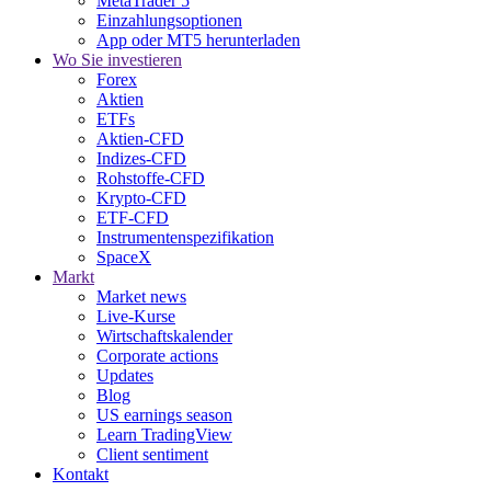
MetaTrader 5
Einzahlungsoptionen
App oder MT5 herunterladen
Wo Sie investieren
Forex
Aktien
ETFs
Aktien-CFD
Indizes-CFD
Rohstoffe-CFD
Krypto-CFD
ETF-CFD
Instrumentenspezifikation
SpaceX
Markt
Market news
Live-Kurse
Wirtschaftskalender
Corporate actions
Updates
Blog
US earnings season
Learn TradingView
Client sentiment
Kontakt