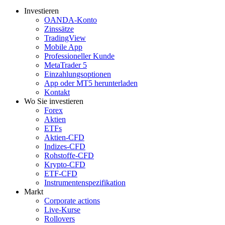
Investieren
OANDA-Konto
Zinssätze
TradingView
Mobile App
Professioneller Kunde
MetaTrader 5
Einzahlungsoptionen
App oder MT5 herunterladen
Kontakt
Wo Sie investieren
Forex
Aktien
ETFs
Aktien-CFD
Indizes-CFD
Rohstoffe-CFD
Krypto-CFD
ETF-CFD
Instrumentenspezifikation
Markt
Corporate actions
Live-Kurse
Rollovers