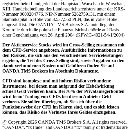
registriert beim Landgericht der Hauptstadt Warschau in Warschau,
XIII. Handelsabteilung des Landesgerichtsregisters unter der KRS-
Nummer 0000204776, NIP-Nummer 5262759131, mit einem
Stammkapital in Höhe von 3.537,560 PLN, das in voller Höhe
eingezahlt ist. Die OANDA TMS Brokers S.A. unterliegt der
Kontrolle durch die polnische Finanzaufsichtsbehörde auf Basis
einer Genehmigung von 26. April 2004 (KPWiG-4021-54-1/2004).
Der Aktienservice Stocks wird im Cross-Selling zusammen mit
dem CFD-Service angeboten. Ausführliche Informationen zu
den Risiken, die sich aus den verschiedenen Serviceleistungen
ergeben, die Teil des Cross-Selling sind, sowie Angaben zu den
damit verbundenen Kosten und Gebühren finden Sie auf
OANDA TMS Brokers im Abschnitt Dokumente.
CFD sind komplexe und mit hohem Risiko verbundene
Instrumente, bei denen man aufgrund der Hebelwirkung
schnell Geld verlieren kann. Bei 76% der Privatanlegerkonten
wird beim Trading von CFDs bei diesem Anbieter Geld
verloren. Sie sollten überlegen, ob Sie sich über die
Funktionsweise der CFD im Klaren sind, und es sich leisten
können, das Risiko des Verlustes Ihres Geldes einzugehen.
@ Copyright 2026 OANDA TMS Brokers S.A. All rights reserved.
“OANDA”, “fxTrade” and OANDA’s “fx” family of trademarks are