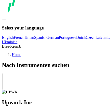
Select your language
English
French
Italian
Spanish
German
Portuguese
Dutch
Czech
Latvian
L
Ukrainian
Breadcrumb
Home
Nach Instrumenten suchen
Upwork Inc