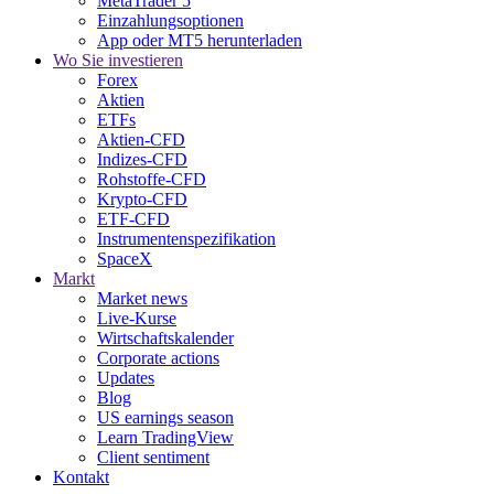
MetaTrader 5
Einzahlungsoptionen
App oder MT5 herunterladen
Wo Sie investieren
Forex
Aktien
ETFs
Aktien-CFD
Indizes-CFD
Rohstoffe-CFD
Krypto-CFD
ETF-CFD
Instrumentenspezifikation
SpaceX
Markt
Market news
Live-Kurse
Wirtschaftskalender
Corporate actions
Updates
Blog
US earnings season
Learn TradingView
Client sentiment
Kontakt