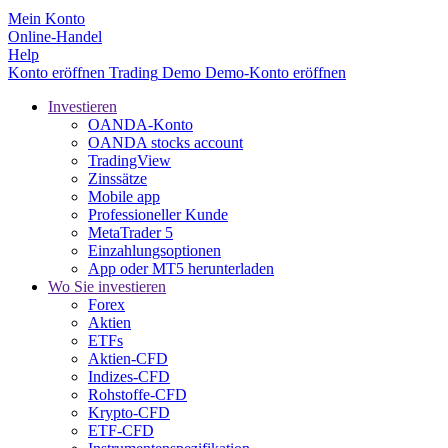
Mein Konto
Online-Handel
Help
Konto eröffnen
Trading
Demo
Demo-Konto eröffnen
Investieren
OANDA-Konto
OANDA stocks account
TradingView
Zinssätze
Mobile app
Professioneller Kunde
MetaTrader 5
Einzahlungsoptionen
App oder MT5 herunterladen
Wo Sie investieren
Forex
Aktien
ETFs
Aktien-CFD
Indizes-CFD
Rohstoffe-CFD
Krypto-CFD
ETF-CFD