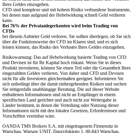
Ihres Geldes einzugehen.
CFD sind komplexe und mit hohem Risiko verbundene Instrumente,
bei denen man aufgrund der Hebelwirkung schnell Geld verlieren
kann.
Bei 76% der Privatanlegerkonten wird beim Trading von
CFDs
bei diesem Anbieter Geld verloren. Sie sollten überlegen, ob Sie sich
über die Funktionsweise der CFD im Klaren sind, und es sich
leisten können, das Risiko des Verlustes Ihres Geldes einzugehen.
Risikowarnung: Das auf Hebelwirkung basierte Trading von CFD
und Devisen ist für Ihr Kapital hoch riskant. Wenn Sie in dieses
Produkt investieren, können Sie einen Teil oder die Gesamtheit Ihres
eingezahlten Geldes verlieren. Von daher sind CFD und Devisen
nicht für alle Investoren gleichermaßen geeignet. Informieren Sie
sich unbedingt über die damit einhergehenden Risiken und suchen
Sie nötigenfalls unabhängige Beratung. Die auf dieser Website
enthaltenen Informationen sind nicht an Empfänger in einem
spezifischen Land gerichtet und auch nicht zur Weitergabe in
Länder bestimmt, in denen die Verteilung oder Nutzung dieser
Informationen nicht mit den lokalen Gesetzen, Erfordernissen und
Vorschriften vereinbar wäre.
OANDA TMS Brokers S.A. mit eingetragenem Firmensitz in
Warschau, Warsaw UNIT, Daszyńskiego 1, 00-843 Warschau,