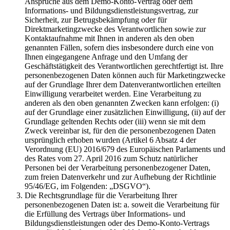
Ansprüche aus dem Demo-Konto-Vertrag oder dem
Informations- und Bildungsdienstleistungsvertrag, zur
Sicherheit, zur Betrugsbekämpfung oder für
Direktmarketingzwecke des Verantwortlichen sowie zur
Kontaktaufnahme mit Ihnen in anderen als den oben
genannten Fällen, sofern dies insbesondere durch eine von
Ihnen eingegangene Anfrage und den Umfang der
Geschäftstätigkeit des Verantwortlichen gerechtfertigt ist. Ihre
personenbezogenen Daten können auch für Marketingzwecke
auf der Grundlage Ihrer dem Datenverantwortlichen erteilten
Einwilligung verarbeitet werden. Eine Verarbeitung zu
anderen als den oben genannten Zwecken kann erfolgen: (i)
auf der Grundlage einer zusätzlichen Einwilligung, (ii) auf der
Grundlage geltenden Rechts oder (iii) wenn sie mit dem
Zweck vereinbar ist, für den die personenbezogenen Daten
ursprünglich erhoben wurden (Artikel 6 Absatz 4 der
Verordnung (EU) 2016/679 des Europäischen Parlaments und
des Rates vom 27. April 2016 zum Schutz natürlicher
Personen bei der Verarbeitung personenbezogener Daten,
zum freien Datenverkehr und zur Aufhebung der Richtlinie
95/46/EG, im Folgenden: „DSGVO“).
Die Rechtsgrundlage für die Verarbeitung Ihrer
personenbezogenen Daten ist: a. soweit die Verarbeitung für
die Erfüllung des Vertrags über Informations- und
Bildungsdienstleistungen oder des Demo-Konto-Vertrags