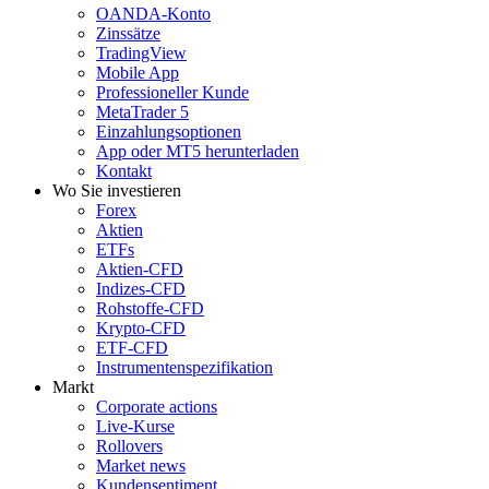
OANDA-Konto
Zinssätze
TradingView
Mobile App
Professioneller Kunde
MetaTrader 5
Einzahlungsoptionen
App oder MT5 herunterladen
Kontakt
Wo Sie investieren
Forex
Aktien
ETFs
Aktien-CFD
Indizes-CFD
Rohstoffe-CFD
Krypto-CFD
ETF-CFD
Instrumentenspezifikation
Markt
Corporate actions
Live-Kurse
Rollovers
Market news
Kundensentiment