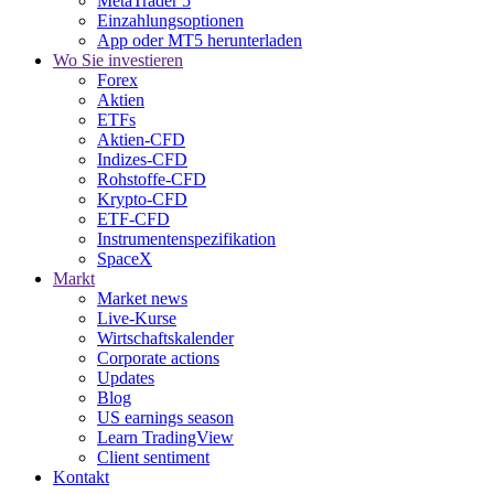
MetaTrader 5
Einzahlungsoptionen
App oder MT5 herunterladen
Wo Sie investieren
Forex
Aktien
ETFs
Aktien-CFD
Indizes-CFD
Rohstoffe-CFD
Krypto-CFD
ETF-CFD
Instrumentenspezifikation
SpaceX
Markt
Market news
Live-Kurse
Wirtschaftskalender
Corporate actions
Updates
Blog
US earnings season
Learn TradingView
Client sentiment
Kontakt