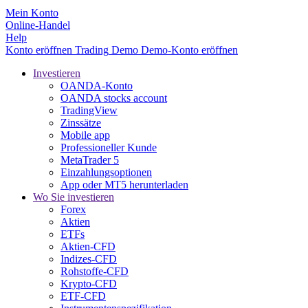
Mein Konto
Online-Handel
Help
Konto eröffnen
Trading
Demo
Demo-Konto eröffnen
Investieren
OANDA-Konto
OANDA stocks account
TradingView
Zinssätze
Mobile app
Professioneller Kunde
MetaTrader 5
Einzahlungsoptionen
App oder MT5 herunterladen
Wo Sie investieren
Forex
Aktien
ETFs
Aktien-CFD
Indizes-CFD
Rohstoffe-CFD
Krypto-CFD
ETF-CFD