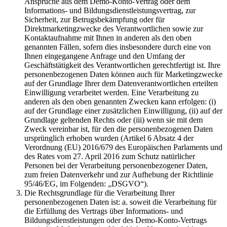
Ansprüche aus dem Demo-Konto-Vertrag oder dem
Informations- und Bildungsdienstleistungsvertrag, zur
Sicherheit, zur Betrugsbekämpfung oder für
Direktmarketingzwecke des Verantwortlichen sowie zur
Kontaktaufnahme mit Ihnen in anderen als den oben
genannten Fällen, sofern dies insbesondere durch eine von
Ihnen eingegangene Anfrage und den Umfang der
Geschäftstätigkeit des Verantwortlichen gerechtfertigt ist. Ihre
personenbezogenen Daten können auch für Marketingzwecke
auf der Grundlage Ihrer dem Datenverantwortlichen erteilten
Einwilligung verarbeitet werden. Eine Verarbeitung zu
anderen als den oben genannten Zwecken kann erfolgen: (i)
auf der Grundlage einer zusätzlichen Einwilligung, (ii) auf der
Grundlage geltenden Rechts oder (iii) wenn sie mit dem
Zweck vereinbar ist, für den die personenbezogenen Daten
ursprünglich erhoben wurden (Artikel 6 Absatz 4 der
Verordnung (EU) 2016/679 des Europäischen Parlaments und
des Rates vom 27. April 2016 zum Schutz natürlicher
Personen bei der Verarbeitung personenbezogener Daten,
zum freien Datenverkehr und zur Aufhebung der Richtlinie
95/46/EG, im Folgenden: „DSGVO“).
Die Rechtsgrundlage für die Verarbeitung Ihrer
personenbezogenen Daten ist: a. soweit die Verarbeitung für
die Erfüllung des Vertrags über Informations- und
Bildungsdienstleistungen oder des Demo-Konto-Vertrags