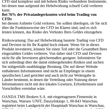
CFD sind komplexe und mit hohem Risiko verbundene Instrumente,
bei denen man aufgrund der Hebelwirkung schnell Geld verlieren
kann.
Bei 76% der Privatanlegerkonten wird beim Trading von
CFDs
bei diesem Anbieter Geld verloren. Sie sollten überlegen, ob Sie sich
über die Funktionsweise der CFD im Klaren sind, und es sich
leisten können, das Risiko des Verlustes Ihres Geldes einzugehen.
Risikowarnung: Das auf Hebelwirkung basierte Trading von CFD
und Devisen ist für Ihr Kapital hoch riskant. Wenn Sie in dieses
Produkt investieren, können Sie einen Teil oder die Gesamtheit Ihres
eingezahlten Geldes verlieren. Von daher sind CFD und Devisen
nicht für alle Investoren gleichermaßen geeignet. Informieren Sie
sich unbedingt über die damit einhergehenden Risiken und suchen
Sie nötigenfalls unabhängige Beratung. Die auf dieser Website
enthaltenen Informationen sind nicht an Empfänger in einem
spezifischen Land gerichtet und auch nicht zur Weitergabe in
Länder bestimmt, in denen die Verteilung oder Nutzung dieser
Informationen nicht mit den lokalen Gesetzen, Erfordernissen und
Vorschriften vereinbar wäre.
OANDA TMS Brokers S.A. mit eingetragenem Firmensitz in
Warschau, Warsaw UNIT, Daszyńskiego 1, 00-843 Warschau,
registriert beim Landgericht der Hauptstadt Warschau in Warschau,