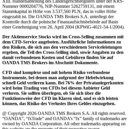
XIII. Handelsabteilung des Landesgerichtsregisters unter der KRS-
Nummer 0000204776, NIP-Nummer 5262759131, mit einem
Stammkapital in Höhe von 3.537,560 PLN, das in voller Höhe
eingezahlt ist. Die OANDA TMS Brokers S.A. unterliegt der
Kontrolle durch die polnische Finanzaufsichtsbehörde auf Basis
einer Genehmigung von 26. April 2004 (KPWiG-4021-54-1/2004).
Der Aktienservice Stocks wird im Cross-Selling zusammen mit
dem CFD-Service angeboten. Ausführliche Informationen zu
den Risiken, die sich aus den verschiedenen Serviceleistungen
ergeben, die Teil des Cross-Selling sind, sowie Angaben zu den
damit verbundenen Kosten und Gebühren finden Sie auf
OANDA TMS Brokers im Abschnitt Dokumente.
CFD sind komplexe und mit hohem Risiko verbundene
Instrumente, bei denen man aufgrund der Hebelwirkung
schnell Geld verlieren kann. Bei 76% der Privatanlegerkonten
wird beim Trading von CFDs bei diesem Anbieter Geld
verloren. Sie sollten überlegen, ob Sie sich über die
Funktionsweise der CFD im Klaren sind, und es sich leisten
können, das Risiko des Verlustes Ihres Geldes einzugehen.
@ Copyright 2026 OANDA TMS Brokers S.A. All rights reserved.
“OANDA”, “fxTrade” and OANDA’s “fx” family of trademarks are
owned by OANDA Corporation. All other trademarks appearing on
this website are the property of their respective owner.