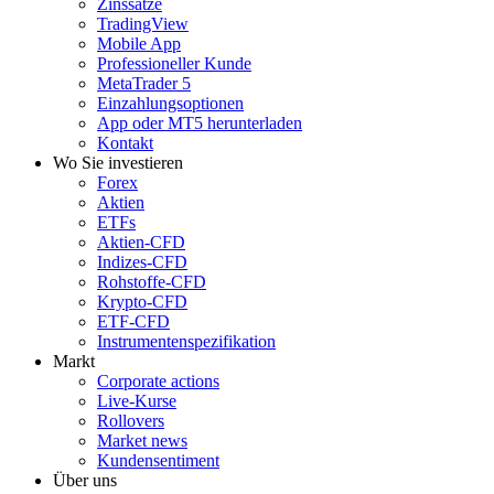
Zinssätze
TradingView
Mobile App
Professioneller Kunde
MetaTrader 5
Einzahlungsoptionen
App oder MT5 herunterladen
Kontakt
Wo Sie investieren
Forex
Aktien
ETFs
Aktien-CFD
Indizes-CFD
Rohstoffe-CFD
Krypto-CFD
ETF-CFD
Instrumentenspezifikation
Markt
Corporate actions
Live-Kurse
Rollovers
Market news
Kundensentiment
Über uns