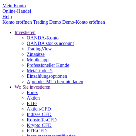
Mein Konto
Online-Handel
Help
Konto eröffnen
Trading
Demo
Demo-Konto eröffnen
Investieren
OANDA-Konto
OANDA stocks account
TradingView
Zinssätze
Mobile app
Professioneller Kunde
MetaTrader 5
Einzahlungsoptionen
App oder MT5 herunterladen
Wo Sie investieren
Forex
Aktien
ETFs
Aktien-CFD
Indizes-CFD
Rohstoffe-CFD
Krypto-CFD
ETF-CFD