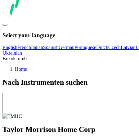
Select your language
English
French
Italian
Spanish
German
Portuguese
Dutch
Czech
Latvian
L
Ukrainian
Breadcrumb
Home
Nach Instrumenten suchen
Taylor Morrison Home Corp