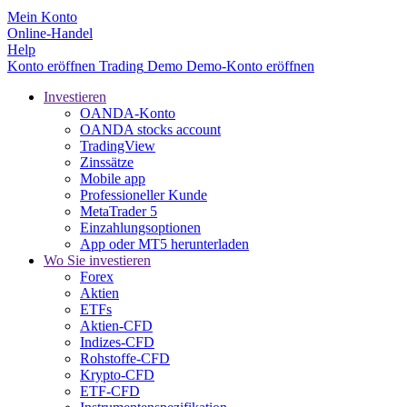
Mein Konto
Online-Handel
Help
Konto eröffnen
Trading
Demo
Demo-Konto eröffnen
Investieren
OANDA-Konto
OANDA stocks account
TradingView
Zinssätze
Mobile app
Professioneller Kunde
MetaTrader 5
Einzahlungsoptionen
App oder MT5 herunterladen
Wo Sie investieren
Forex
Aktien
ETFs
Aktien-CFD
Indizes-CFD
Rohstoffe-CFD
Krypto-CFD
ETF-CFD