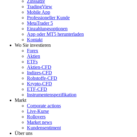
Zinssätze
TradingView
Mobile App
Professioneller Kunde
MetaTrader 5
Einzahlungsoptionen
App oder MT5 herunterladen
Kontakt
Wo Sie investieren
Forex
Aktien
ETFs
Aktien-CFD
Indizes-CFD
Rohstoffe-CFD
Krypto-CFD
ETF-CFD
Instrumentenspezifikation
Markt
Corporate actions
Live-Kurse
Rollovers
Market news
Kundensentiment
Über uns