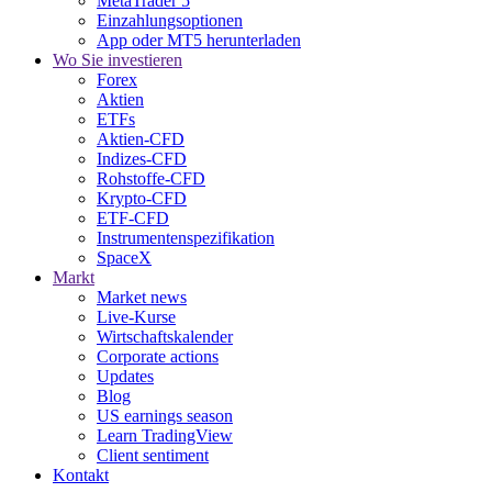
MetaTrader 5
Einzahlungsoptionen
App oder MT5 herunterladen
Wo Sie investieren
Forex
Aktien
ETFs
Aktien-CFD
Indizes-CFD
Rohstoffe-CFD
Krypto-CFD
ETF-CFD
Instrumentenspezifikation
SpaceX
Markt
Market news
Live-Kurse
Wirtschaftskalender
Corporate actions
Updates
Blog
US earnings season
Learn TradingView
Client sentiment
Kontakt