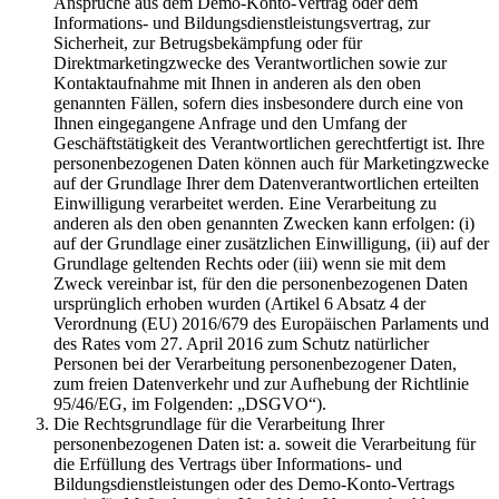
Ansprüche aus dem Demo-Konto-Vertrag oder dem
Informations- und Bildungsdienstleistungsvertrag, zur
Sicherheit, zur Betrugsbekämpfung oder für
Direktmarketingzwecke des Verantwortlichen sowie zur
Kontaktaufnahme mit Ihnen in anderen als den oben
genannten Fällen, sofern dies insbesondere durch eine von
Ihnen eingegangene Anfrage und den Umfang der
Geschäftstätigkeit des Verantwortlichen gerechtfertigt ist. Ihre
personenbezogenen Daten können auch für Marketingzwecke
auf der Grundlage Ihrer dem Datenverantwortlichen erteilten
Einwilligung verarbeitet werden. Eine Verarbeitung zu
anderen als den oben genannten Zwecken kann erfolgen: (i)
auf der Grundlage einer zusätzlichen Einwilligung, (ii) auf der
Grundlage geltenden Rechts oder (iii) wenn sie mit dem
Zweck vereinbar ist, für den die personenbezogenen Daten
ursprünglich erhoben wurden (Artikel 6 Absatz 4 der
Verordnung (EU) 2016/679 des Europäischen Parlaments und
des Rates vom 27. April 2016 zum Schutz natürlicher
Personen bei der Verarbeitung personenbezogener Daten,
zum freien Datenverkehr und zur Aufhebung der Richtlinie
95/46/EG, im Folgenden: „DSGVO“).
Die Rechtsgrundlage für die Verarbeitung Ihrer
personenbezogenen Daten ist: a. soweit die Verarbeitung für
die Erfüllung des Vertrags über Informations- und
Bildungsdienstleistungen oder des Demo-Konto-Vertrags