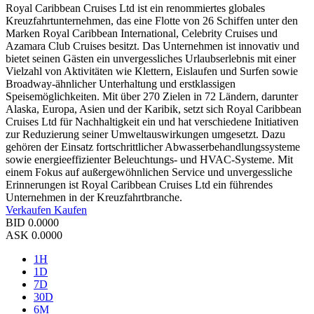
Royal Caribbean Cruises Ltd ist ein renommiertes globales
Kreuzfahrtunternehmen, das eine Flotte von 26 Schiffen unter den
Marken Royal Caribbean International, Celebrity Cruises und
Azamara Club Cruises besitzt. Das Unternehmen ist innovativ und
bietet seinen Gästen ein unvergessliches Urlaubserlebnis mit einer
Vielzahl von Aktivitäten wie Klettern, Eislaufen und Surfen sowie
Broadway-ähnlicher Unterhaltung und erstklassigen
Speisemöglichkeiten. Mit über 270 Zielen in 72 Ländern, darunter
Alaska, Europa, Asien und der Karibik, setzt sich Royal Caribbean
Cruises Ltd für Nachhaltigkeit ein und hat verschiedene Initiativen
zur Reduzierung seiner Umweltauswirkungen umgesetzt. Dazu
gehören der Einsatz fortschrittlicher Abwasserbehandlungssysteme
sowie energieeffizienter Beleuchtungs- und HVAC-Systeme. Mit
einem Fokus auf außergewöhnlichen Service und unvergessliche
Erinnerungen ist Royal Caribbean Cruises Ltd ein führendes
Unternehmen in der Kreuzfahrtbranche.
Verkaufen
Kaufen
BID
0.0000
ASK
0.0000
1H
1D
7D
30D
6M