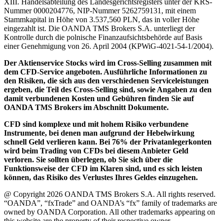
XIII. Handelsabteilung des Landesgerichtsregisters unter der KRS-
Nummer 0000204776, NIP-Nummer 5262759131, mit einem
Stammkapital in Höhe von 3.537,560 PLN, das in voller Höhe
eingezahlt ist. Die OANDA TMS Brokers S.A. unterliegt der
Kontrolle durch die polnische Finanzaufsichtsbehörde auf Basis
einer Genehmigung von 26. April 2004 (KPWiG-4021-54-1/2004).
Der Aktienservice Stocks wird im Cross-Selling zusammen mit
dem CFD-Service angeboten. Ausführliche Informationen zu
den Risiken, die sich aus den verschiedenen Serviceleistungen
ergeben, die Teil des Cross-Selling sind, sowie Angaben zu den
damit verbundenen Kosten und Gebühren finden Sie auf
OANDA TMS Brokers im Abschnitt Dokumente.
CFD sind komplexe und mit hohem Risiko verbundene
Instrumente, bei denen man aufgrund der Hebelwirkung
schnell Geld verlieren kann. Bei 76% der Privatanlegerkonten
wird beim Trading von CFDs bei diesem Anbieter Geld
verloren. Sie sollten überlegen, ob Sie sich über die
Funktionsweise der CFD im Klaren sind, und es sich leisten
können, das Risiko des Verlustes Ihres Geldes einzugehen.
@ Copyright 2026 OANDA TMS Brokers S.A. All rights reserved.
“OANDA”, “fxTrade” and OANDA’s “fx” family of trademarks are
owned by OANDA Corporation. All other trademarks appearing on
this website are the property of their respective owner.