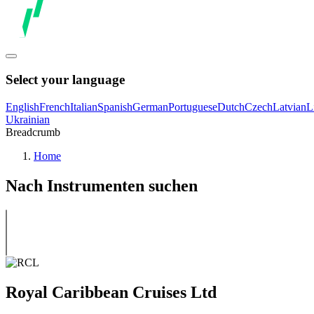
Select your language
English
French
Italian
Spanish
German
Portuguese
Dutch
Czech
Latvian
L
Ukrainian
Breadcrumb
Home
Nach Instrumenten suchen
Royal Caribbean Cruises Ltd