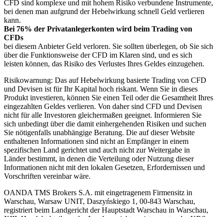
CFD sind komplexe und mit hohem Risiko verbundene Instrumente,
bei denen man aufgrund der Hebelwirkung schnell Geld verlieren
kann.
Bei 76% der Privatanlegerkonten wird beim Trading von
CFDs
bei diesem Anbieter Geld verloren. Sie sollten überlegen, ob Sie sich
über die Funktionsweise der CFD im Klaren sind, und es sich
leisten können, das Risiko des Verlustes Ihres Geldes einzugehen.
Risikowarnung: Das auf Hebelwirkung basierte Trading von CFD
und Devisen ist für Ihr Kapital hoch riskant. Wenn Sie in dieses
Produkt investieren, können Sie einen Teil oder die Gesamtheit Ihres
eingezahlten Geldes verlieren. Von daher sind CFD und Devisen
nicht für alle Investoren gleichermaßen geeignet. Informieren Sie
sich unbedingt über die damit einhergehenden Risiken und suchen
Sie nötigenfalls unabhängige Beratung. Die auf dieser Website
enthaltenen Informationen sind nicht an Empfänger in einem
spezifischen Land gerichtet und auch nicht zur Weitergabe in
Länder bestimmt, in denen die Verteilung oder Nutzung dieser
Informationen nicht mit den lokalen Gesetzen, Erfordernissen und
Vorschriften vereinbar wäre.
OANDA TMS Brokers S.A. mit eingetragenem Firmensitz in
Warschau, Warsaw UNIT, Daszyńskiego 1, 00-843 Warschau,
registriert beim Landgericht der Hauptstadt Warschau in Warschau,