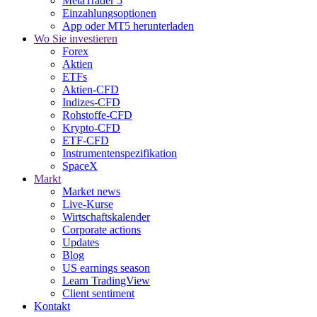
MetaTrader 5
Einzahlungsoptionen
App oder MT5 herunterladen
Wo Sie investieren
Forex
Aktien
ETFs
Aktien-CFD
Indizes-CFD
Rohstoffe-CFD
Krypto-CFD
ETF-CFD
Instrumentenspezifikation
SpaceX
Markt
Market news
Live-Kurse
Wirtschaftskalender
Corporate actions
Updates
Blog
US earnings season
Learn TradingView
Client sentiment
Kontakt