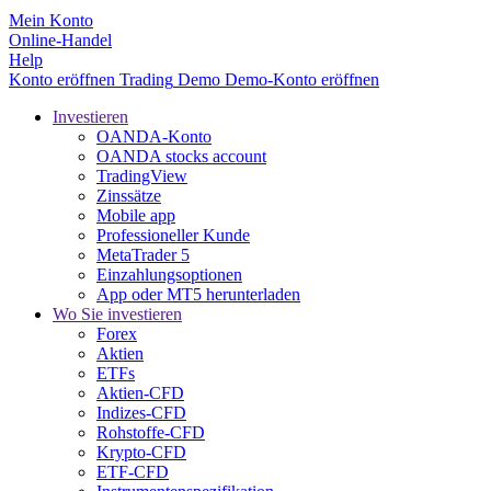
Mein Konto
Online-Handel
Help
Konto eröffnen
Trading
Demo
Demo-Konto eröffnen
Investieren
OANDA-Konto
OANDA stocks account
TradingView
Zinssätze
Mobile app
Professioneller Kunde
MetaTrader 5
Einzahlungsoptionen
App oder MT5 herunterladen
Wo Sie investieren
Forex
Aktien
ETFs
Aktien-CFD
Indizes-CFD
Rohstoffe-CFD
Krypto-CFD
ETF-CFD