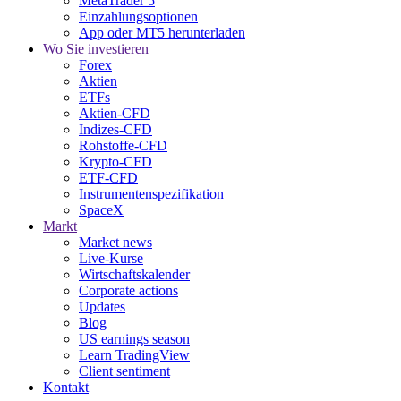
MetaTrader 5
Einzahlungsoptionen
App oder MT5 herunterladen
Wo Sie investieren
Forex
Aktien
ETFs
Aktien-CFD
Indizes-CFD
Rohstoffe-CFD
Krypto-CFD
ETF-CFD
Instrumentenspezifikation
SpaceX
Markt
Market news
Live-Kurse
Wirtschaftskalender
Corporate actions
Updates
Blog
US earnings season
Learn TradingView
Client sentiment
Kontakt