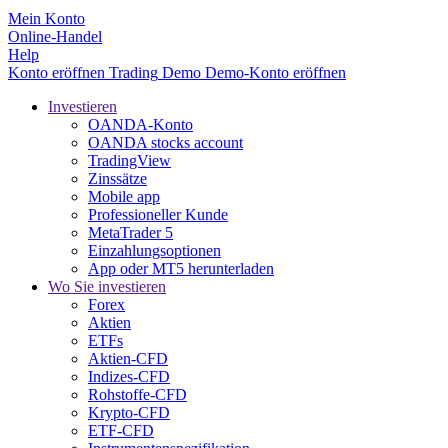
Mein Konto
Online-Handel
Help
Konto eröffnen
Trading
Demo
Demo-Konto eröffnen
Investieren
OANDA-Konto
OANDA stocks account
TradingView
Zinssätze
Mobile app
Professioneller Kunde
MetaTrader 5
Einzahlungsoptionen
App oder MT5 herunterladen
Wo Sie investieren
Forex
Aktien
ETFs
Aktien-CFD
Indizes-CFD
Rohstoffe-CFD
Krypto-CFD
ETF-CFD