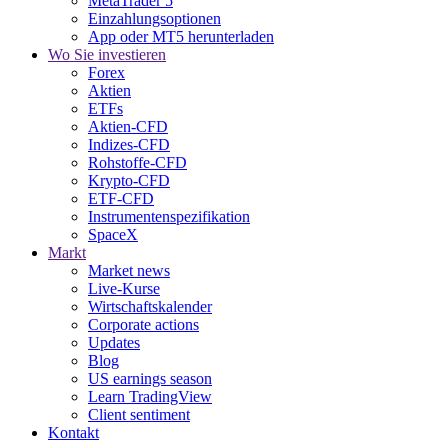
MetaTrader 5
Einzahlungsoptionen
App oder MT5 herunterladen
Wo Sie investieren
Forex
Aktien
ETFs
Aktien-CFD
Indizes-CFD
Rohstoffe-CFD
Krypto-CFD
ETF-CFD
Instrumentenspezifikation
SpaceX
Markt
Market news
Live-Kurse
Wirtschaftskalender
Corporate actions
Updates
Blog
US earnings season
Learn TradingView
Client sentiment
Kontakt