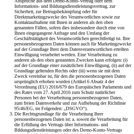
Ansprüche aus dem Demo-Konto-Vertrag oder dem
Informations- und Bildungsdienstleistungsvertrag, zur
Sicherheit, zur Betrugsbekämpfung oder für
Direktmarketingzwecke des Verantwortlichen sowie zur
Kontaktaufnahme mit Ihnen in anderen als den oben
genannten Fällen, sofern dies insbesondere durch eine von
Ihnen eingegangene Anfrage und den Umfang der
Geschäftstätigkeit des Verantwortlichen gerechtfertigt ist. Ihre
personenbezogenen Daten können auch für Marketingzwecke
auf der Grundlage Ihrer dem Datenverantwortlichen erteilten
Einwilligung verarbeitet werden. Eine Verarbeitung zu
anderen als den oben genannten Zwecken kann erfolgen: (i)
auf der Grundlage einer zusätzlichen Einwilligung, (ii) auf der
Grundlage geltenden Rechts oder (iii) wenn sie mit dem
Zweck vereinbar ist, für den die personenbezogenen Daten
ursprünglich erhoben wurden (Artikel 6 Absatz 4 der
Verordnung (EU) 2016/679 des Europäischen Parlaments und
des Rates vom 27. April 2016 zum Schutz natürlicher
Personen bei der Verarbeitung personenbezogener Daten,
zum freien Datenverkehr und zur Aufhebung der Richtlinie
95/46/EG, im Folgenden: „DSGVO“).
Die Rechtsgrundlage für die Verarbeitung Ihrer
personenbezogenen Daten ist: a. soweit die Verarbeitung für
die Erfüllung des Vertrags über Informations- und
Bildungsdienstleistungen oder des Demo-Konto-Vertrags