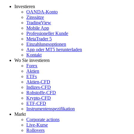
Investieren
OANDA-Konto
Zinssätze
TradingView
Mobile App
Professioneller Kunde
MetaTrader 5
Einzahlungsoptionen
App oder MT5 herunterladen
Kontakt
Wo Sie investieren
Forex
Aktien
ETFs
Aktien-CFD
Indizes-CFD
Rohstoffe-CFD
Krypto-CFD
ETF-CFD
Instrumentenspezifikation
Markt
Corporate actions
Live-Kurse
Rollovers