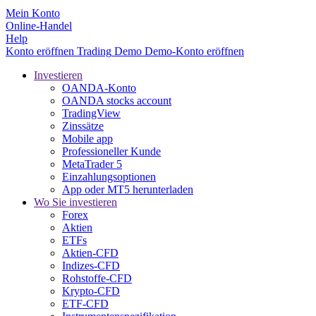
Mein Konto
Online-Handel
Help
Konto eröffnen
Trading
Demo
Demo-Konto eröffnen
Investieren
OANDA-Konto
OANDA stocks account
TradingView
Zinssätze
Mobile app
Professioneller Kunde
MetaTrader 5
Einzahlungsoptionen
App oder MT5 herunterladen
Wo Sie investieren
Forex
Aktien
ETFs
Aktien-CFD
Indizes-CFD
Rohstoffe-CFD
Krypto-CFD
ETF-CFD