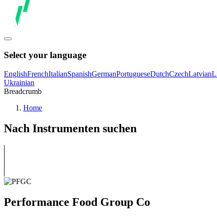
Select your language
English
French
Italian
Spanish
German
Portuguese
Dutch
Czech
Latvian
L
Ukrainian
Breadcrumb
Home
Nach Instrumenten suchen
Performance Food Group Co