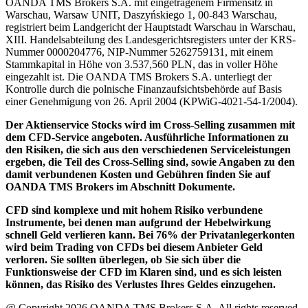
OANDA TMS Brokers S.A. mit eingetragenem Firmensitz in
Warschau, Warsaw UNIT, Daszyńskiego 1, 00-843 Warschau,
registriert beim Landgericht der Hauptstadt Warschau in Warschau,
XIII. Handelsabteilung des Landesgerichtsregisters unter der KRS-
Nummer 0000204776, NIP-Nummer 5262759131, mit einem
Stammkapital in Höhe von 3.537,560 PLN, das in voller Höhe
eingezahlt ist. Die OANDA TMS Brokers S.A. unterliegt der
Kontrolle durch die polnische Finanzaufsichtsbehörde auf Basis
einer Genehmigung von 26. April 2004 (KPWiG-4021-54-1/2004).
Der Aktienservice Stocks wird im Cross-Selling zusammen mit
dem CFD-Service angeboten. Ausführliche Informationen zu
den Risiken, die sich aus den verschiedenen Serviceleistungen
ergeben, die Teil des Cross-Selling sind, sowie Angaben zu den
damit verbundenen Kosten und Gebühren finden Sie auf
OANDA TMS Brokers im Abschnitt Dokumente.
CFD sind komplexe und mit hohem Risiko verbundene
Instrumente, bei denen man aufgrund der Hebelwirkung
schnell Geld verlieren kann. Bei 76% der Privatanlegerkonten
wird beim Trading von CFDs bei diesem Anbieter Geld
verloren. Sie sollten überlegen, ob Sie sich über die
Funktionsweise der CFD im Klaren sind, und es sich leisten
können, das Risiko des Verlustes Ihres Geldes einzugehen.
@ Copyright 2026 OANDA TMS Brokers S.A. All rights reserved.