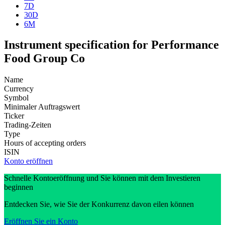
7D
30D
6M
Instrument specification for Performance
Food Group Co
Name
Currency
Symbol
Minimaler Auftragswert
Ticker
Trading-Zeiten
Type
Hours of accepting orders
ISIN
Konto eröffnen
Schnelle Kontoeröffnung und Sie können mit dem Investieren
beginnen
Entdecken Sie, wie Sie der Konkurrenz davon eilen können
Eröffnen Sie ein Konto