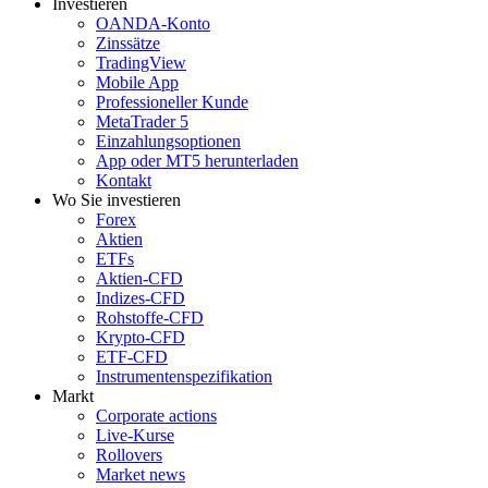
Investieren
OANDA-Konto
Zinssätze
TradingView
Mobile App
Professioneller Kunde
MetaTrader 5
Einzahlungsoptionen
App oder MT5 herunterladen
Kontakt
Wo Sie investieren
Forex
Aktien
ETFs
Aktien-CFD
Indizes-CFD
Rohstoffe-CFD
Krypto-CFD
ETF-CFD
Instrumentenspezifikation
Markt
Corporate actions
Live-Kurse
Rollovers
Market news