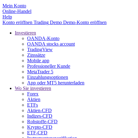
Mein Konto
Online-Handel
Help
Konto eröffnen
Trading
Demo
Demo-Konto eröffnen
Investieren
OANDA-Konto
OANDA stocks account
TradingView
Zinssätze
Mobile app
Professioneller Kunde
MetaTrader 5
Einzahlungsoptionen
App oder MT5 herunterladen
Wo Sie investieren
Forex
Aktien
ETFs
Aktien-CFD
Indizes-CFD
Rohstoffe-CFD
Krypto-CFD
ETF-CFD