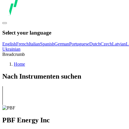
Select your language
English
French
Italian
Spanish
German
Portuguese
Dutch
Czech
Latvian
L
Ukrainian
Breadcrumb
Home
Nach Instrumenten suchen
PBF Energy Inc