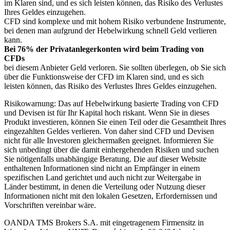
im Klaren sind, und es sich leisten können, das Risiko des Verlustes
Ihres Geldes einzugehen.
CFD sind komplexe und mit hohem Risiko verbundene Instrumente,
bei denen man aufgrund der Hebelwirkung schnell Geld verlieren
kann.
Bei 76% der Privatanlegerkonten wird beim Trading von
CFDs
bei diesem Anbieter Geld verloren. Sie sollten überlegen, ob Sie sich
über die Funktionsweise der CFD im Klaren sind, und es sich
leisten können, das Risiko des Verlustes Ihres Geldes einzugehen.
Risikowarnung: Das auf Hebelwirkung basierte Trading von CFD
und Devisen ist für Ihr Kapital hoch riskant. Wenn Sie in dieses
Produkt investieren, können Sie einen Teil oder die Gesamtheit Ihres
eingezahlten Geldes verlieren. Von daher sind CFD und Devisen
nicht für alle Investoren gleichermaßen geeignet. Informieren Sie
sich unbedingt über die damit einhergehenden Risiken und suchen
Sie nötigenfalls unabhängige Beratung. Die auf dieser Website
enthaltenen Informationen sind nicht an Empfänger in einem
spezifischen Land gerichtet und auch nicht zur Weitergabe in
Länder bestimmt, in denen die Verteilung oder Nutzung dieser
Informationen nicht mit den lokalen Gesetzen, Erfordernissen und
Vorschriften vereinbar wäre.
OANDA TMS Brokers S.A. mit eingetragenem Firmensitz in