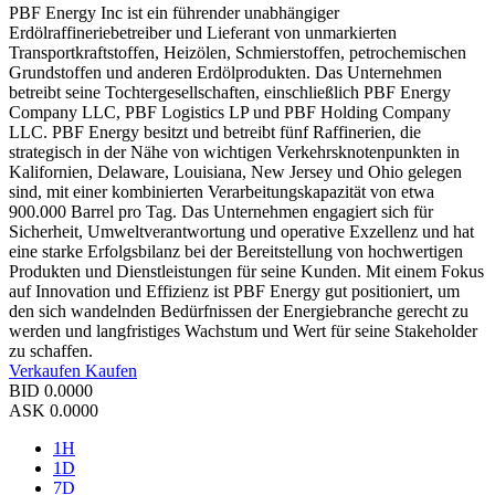
PBF Energy Inc ist ein führender unabhängiger
Erdölraffineriebetreiber und Lieferant von unmarkierten
Transportkraftstoffen, Heizölen, Schmierstoffen, petrochemischen
Grundstoffen und anderen Erdölprodukten. Das Unternehmen
betreibt seine Tochtergesellschaften, einschließlich PBF Energy
Company LLC, PBF Logistics LP und PBF Holding Company
LLC. PBF Energy besitzt und betreibt fünf Raffinerien, die
strategisch in der Nähe von wichtigen Verkehrsknotenpunkten in
Kalifornien, Delaware, Louisiana, New Jersey und Ohio gelegen
sind, mit einer kombinierten Verarbeitungskapazität von etwa
900.000 Barrel pro Tag. Das Unternehmen engagiert sich für
Sicherheit, Umweltverantwortung und operative Exzellenz und hat
eine starke Erfolgsbilanz bei der Bereitstellung von hochwertigen
Produkten und Dienstleistungen für seine Kunden. Mit einem Fokus
auf Innovation und Effizienz ist PBF Energy gut positioniert, um
den sich wandelnden Bedürfnissen der Energiebranche gerecht zu
werden und langfristiges Wachstum und Wert für seine Stakeholder
zu schaffen.
Verkaufen
Kaufen
BID
0.0000
ASK
0.0000
1H
1D
7D