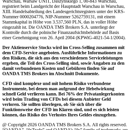
Warschau, Warsaw UNIT, Daszyńskiego 1, 00-843 Warschau,
registriert beim Landgericht der Hauptstadt Warschau in Warschau,
XIII. Handelsabteilung des Landesgerichtsregisters unter der KRS-
Nummer 0000204776, NIP-Nummer 5262759131, mit einem
Stammkapital in Höhe von 3.537,560 PLN, das in voller Höhe
eingezahlt ist. Die OANDA TMS Brokers S.A. unterliegt der
Kontrolle durch die polnische Finanzaufsichtsbehörde auf Basis
einer Genehmigung von 26. April 2004 (KPWiG-4021-54-1/2004).
Der Aktienservice Stocks wird im Cross-Selling zusammen mit
dem CFD-Service angeboten. Ausführliche Informationen zu
den Risiken, die sich aus den verschiedenen Serviceleistungen
ergeben, die Teil des Cross-Selling sind, sowie Angaben zu den
damit verbundenen Kosten und Gebühren finden Sie auf
OANDA TMS Brokers im Abschnitt Dokumente.
CFD sind komplexe und mit hohem Risiko verbundene
Instrumente, bei denen man aufgrund der Hebelwirkung
schnell Geld verlieren kann. Bei 76% der Privatanlegerkonten
wird beim Trading von CFDs bei diesem Anbieter Geld
verloren. Sie sollten überlegen, ob Sie sich über die
Funktionsweise der CFD im Klaren sind, und es sich leisten
können, das Risiko des Verlustes Ihres Geldes einzugehen.
@ Copyright 2026 OANDA TMS Brokers S.A. All rights reserved.
“OANDA”, “fxTrade” and OANDA’s “fx” family of trademarks are