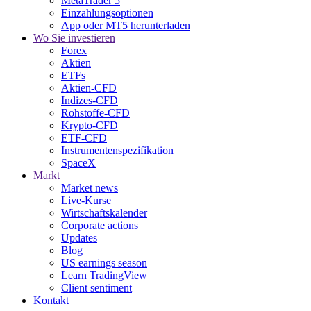
MetaTrader 5
Einzahlungsoptionen
App oder MT5 herunterladen
Wo Sie investieren
Forex
Aktien
ETFs
Aktien-CFD
Indizes-CFD
Rohstoffe-CFD
Krypto-CFD
ETF-CFD
Instrumentenspezifikation
SpaceX
Markt
Market news
Live-Kurse
Wirtschaftskalender
Corporate actions
Updates
Blog
US earnings season
Learn TradingView
Client sentiment
Kontakt