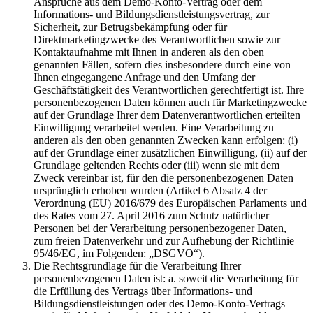
Ansprüche aus dem Demo-Konto-Vertrag oder dem
Informations- und Bildungsdienstleistungsvertrag, zur
Sicherheit, zur Betrugsbekämpfung oder für
Direktmarketingzwecke des Verantwortlichen sowie zur
Kontaktaufnahme mit Ihnen in anderen als den oben
genannten Fällen, sofern dies insbesondere durch eine von
Ihnen eingegangene Anfrage und den Umfang der
Geschäftstätigkeit des Verantwortlichen gerechtfertigt ist. Ihre
personenbezogenen Daten können auch für Marketingzwecke
auf der Grundlage Ihrer dem Datenverantwortlichen erteilten
Einwilligung verarbeitet werden. Eine Verarbeitung zu
anderen als den oben genannten Zwecken kann erfolgen: (i)
auf der Grundlage einer zusätzlichen Einwilligung, (ii) auf der
Grundlage geltenden Rechts oder (iii) wenn sie mit dem
Zweck vereinbar ist, für den die personenbezogenen Daten
ursprünglich erhoben wurden (Artikel 6 Absatz 4 der
Verordnung (EU) 2016/679 des Europäischen Parlaments und
des Rates vom 27. April 2016 zum Schutz natürlicher
Personen bei der Verarbeitung personenbezogener Daten,
zum freien Datenverkehr und zur Aufhebung der Richtlinie
95/46/EG, im Folgenden: „DSGVO“).
Die Rechtsgrundlage für die Verarbeitung Ihrer
personenbezogenen Daten ist: a. soweit die Verarbeitung für
die Erfüllung des Vertrags über Informations- und
Bildungsdienstleistungen oder des Demo-Konto-Vertrags