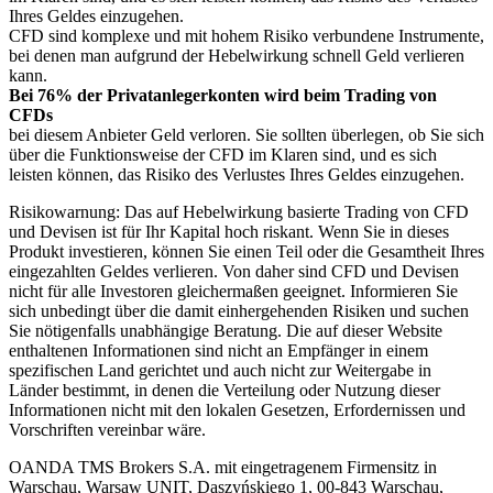
Ihres Geldes einzugehen.
CFD sind komplexe und mit hohem Risiko verbundene Instrumente,
bei denen man aufgrund der Hebelwirkung schnell Geld verlieren
kann.
Bei 76% der Privatanlegerkonten wird beim Trading von
CFDs
bei diesem Anbieter Geld verloren. Sie sollten überlegen, ob Sie sich
über die Funktionsweise der CFD im Klaren sind, und es sich
leisten können, das Risiko des Verlustes Ihres Geldes einzugehen.
Risikowarnung: Das auf Hebelwirkung basierte Trading von CFD
und Devisen ist für Ihr Kapital hoch riskant. Wenn Sie in dieses
Produkt investieren, können Sie einen Teil oder die Gesamtheit Ihres
eingezahlten Geldes verlieren. Von daher sind CFD und Devisen
nicht für alle Investoren gleichermaßen geeignet. Informieren Sie
sich unbedingt über die damit einhergehenden Risiken und suchen
Sie nötigenfalls unabhängige Beratung. Die auf dieser Website
enthaltenen Informationen sind nicht an Empfänger in einem
spezifischen Land gerichtet und auch nicht zur Weitergabe in
Länder bestimmt, in denen die Verteilung oder Nutzung dieser
Informationen nicht mit den lokalen Gesetzen, Erfordernissen und
Vorschriften vereinbar wäre.
OANDA TMS Brokers S.A. mit eingetragenem Firmensitz in
Warschau, Warsaw UNIT, Daszyńskiego 1, 00-843 Warschau,