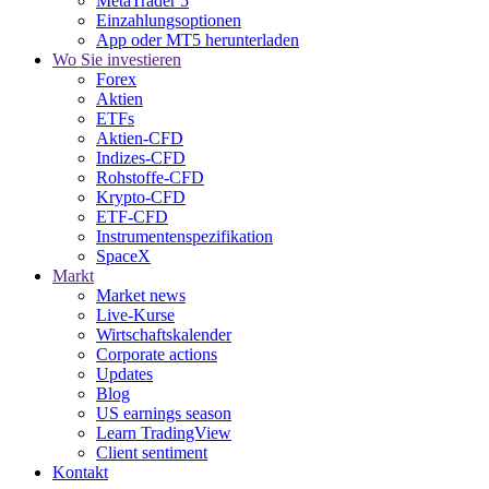
MetaTrader 5
Einzahlungsoptionen
App oder MT5 herunterladen
Wo Sie investieren
Forex
Aktien
ETFs
Aktien-CFD
Indizes-CFD
Rohstoffe-CFD
Krypto-CFD
ETF-CFD
Instrumentenspezifikation
SpaceX
Markt
Market news
Live-Kurse
Wirtschaftskalender
Corporate actions
Updates
Blog
US earnings season
Learn TradingView
Client sentiment
Kontakt