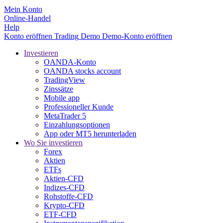
Mein Konto
Online-Handel
Help
Konto eröffnen
Trading
Demo
Demo-Konto eröffnen
Investieren
OANDA-Konto
OANDA stocks account
TradingView
Zinssätze
Mobile app
Professioneller Kunde
MetaTrader 5
Einzahlungsoptionen
App oder MT5 herunterladen
Wo Sie investieren
Forex
Aktien
ETFs
Aktien-CFD
Indizes-CFD
Rohstoffe-CFD
Krypto-CFD
ETF-CFD