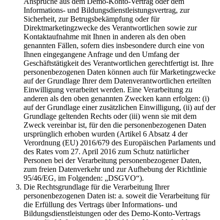
Ansprüche aus dem Demo-Konto-Vertrag oder dem
Informations- und Bildungsdienstleistungsvertrag, zur
Sicherheit, zur Betrugsbekämpfung oder für
Direktmarketingzwecke des Verantwortlichen sowie zur
Kontaktaufnahme mit Ihnen in anderen als den oben
genannten Fällen, sofern dies insbesondere durch eine von
Ihnen eingegangene Anfrage und den Umfang der
Geschäftstätigkeit des Verantwortlichen gerechtfertigt ist. Ihre
personenbezogenen Daten können auch für Marketingzwecke
auf der Grundlage Ihrer dem Datenverantwortlichen erteilten
Einwilligung verarbeitet werden. Eine Verarbeitung zu
anderen als den oben genannten Zwecken kann erfolgen: (i)
auf der Grundlage einer zusätzlichen Einwilligung, (ii) auf der
Grundlage geltenden Rechts oder (iii) wenn sie mit dem
Zweck vereinbar ist, für den die personenbezogenen Daten
ursprünglich erhoben wurden (Artikel 6 Absatz 4 der
Verordnung (EU) 2016/679 des Europäischen Parlaments und
des Rates vom 27. April 2016 zum Schutz natürlicher
Personen bei der Verarbeitung personenbezogener Daten,
zum freien Datenverkehr und zur Aufhebung der Richtlinie
95/46/EG, im Folgenden: „DSGVO“).
Die Rechtsgrundlage für die Verarbeitung Ihrer
personenbezogenen Daten ist: a. soweit die Verarbeitung für
die Erfüllung des Vertrags über Informations- und
Bildungsdienstleistungen oder des Demo-Konto-Vertrags