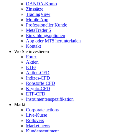
OANDA-Konto
Zinssätze
TradingView
Mobile App
Professioneller Kunde
MetaTrader 5
Einzahlungsoptionen
App oder MT5 herunterladen
Kontakt
Wo Sie investieren
Forex
Aktien
ETFs
Aktien-CFD
Indizes-CFD
Rohstoffe-CFD
Krypto-CFD
ETF-CFD
Instrumentenspezifikation
Markt
Corporate actions
Live-Kurse
Rollovers
Market news
Kundensentiment