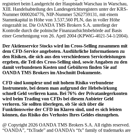
registriert beim Landgericht der Hauptstadt Warschau in Warschau,
XIII. Handelsabteilung des Landesgerichtsregisters unter der KRS-
Nummer 0000204776, NIP-Nummer 5262759131, mit einem
Stammkapital in Höhe von 3.537,560 PLN, das in voller Höhe
eingezahlt ist. Die OANDA TMS Brokers S.A. unterliegt der
Kontrolle durch die polnische Finanzaufsichtsbehörde auf Basis
einer Genehmigung von 26. April 2004 (KPWiG-4021-54-1/2004).
Der Aktienservice Stocks wird im Cross-Selling zusammen mit
dem CFD-Service angeboten. Ausführliche Informationen zu
den Risiken, die sich aus den verschiedenen Serviceleistungen
ergeben, die Teil des Cross-Selling sind, sowie Angaben zu den
damit verbundenen Kosten und Gebühren finden Sie auf
OANDA TMS Brokers im Abschnitt Dokumente.
CFD sind komplexe und mit hohem Risiko verbundene
Instrumente, bei denen man aufgrund der Hebelwirkung
schnell Geld verlieren kann. Bei 76% der Privatanlegerkonten
wird beim Trading von CFDs bei diesem Anbieter Geld
verloren. Sie sollten überlegen, ob Sie sich über die
Funktionsweise der CFD im Klaren sind, und es sich leisten
können, das Risiko des Verlustes Ihres Geldes einzugehen.
@ Copyright 2026 OANDA TMS Brokers S.A. All rights reserved.
“OANDA”, “fxTrade” and OANDA’s “fx” family of trademarks are