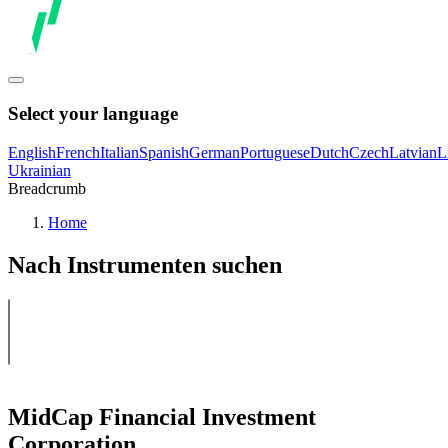
Select your language
English
French
Italian
Spanish
German
Portuguese
Dutch
Czech
Latvian
L
Ukrainian
Breadcrumb
Home
Nach Instrumenten suchen
MidCap Financial Investment
Corporation