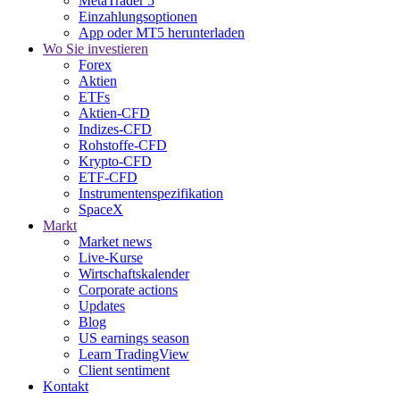
MetaTrader 5
Einzahlungsoptionen
App oder MT5 herunterladen
Wo Sie investieren
Forex
Aktien
ETFs
Aktien-CFD
Indizes-CFD
Rohstoffe-CFD
Krypto-CFD
ETF-CFD
Instrumentenspezifikation
SpaceX
Markt
Market news
Live-Kurse
Wirtschaftskalender
Corporate actions
Updates
Blog
US earnings season
Learn TradingView
Client sentiment
Kontakt