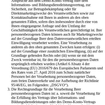
Ansprüche aus dem Demo-Konto-Vertrag oder dem
Informations- und Bildungsdienstleistungsvertrag, zur
Sicherheit, zur Betrugsbekämpfung oder für
Direktmarketingzwecke des Verantwortlichen sowie zur
Kontaktaufnahme mit Ihnen in anderen als den oben
genannten Fällen, sofern dies insbesondere durch eine von
Ihnen eingegangene Anfrage und den Umfang der
Geschäftstätigkeit des Verantwortlichen gerechtfertigt ist. Ihre
personenbezogenen Daten können auch für Marketingzwecke
auf der Grundlage Ihrer dem Datenverantwortlichen erteilten
Einwilligung verarbeitet werden. Eine Verarbeitung zu
anderen als den oben genannten Zwecken kann erfolgen: (i)
auf der Grundlage einer zusätzlichen Einwilligung, (ii) auf der
Grundlage geltenden Rechts oder (iii) wenn sie mit dem
Zweck vereinbar ist, für den die personenbezogenen Daten
ursprünglich erhoben wurden (Artikel 6 Absatz 4 der
Verordnung (EU) 2016/679 des Europäischen Parlaments und
des Rates vom 27. April 2016 zum Schutz natürlicher
Personen bei der Verarbeitung personenbezogener Daten,
zum freien Datenverkehr und zur Aufhebung der Richtlinie
95/46/EG, im Folgenden: „DSGVO“).
Die Rechtsgrundlage für die Verarbeitung Ihrer
personenbezogenen Daten ist: a. soweit die Verarbeitung für
die Erfüllung des Vertrags über Informations- und
Bildungsdienstleistungen oder des Demo-Konto-Vertrags