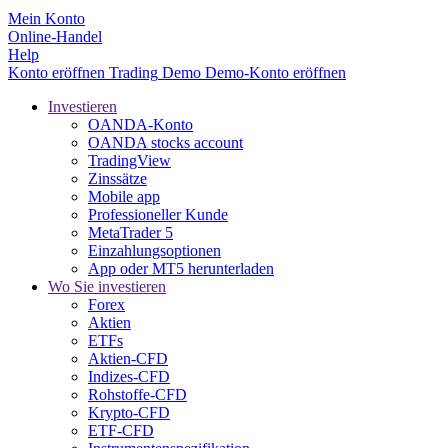
Mein Konto
Online-Handel
Help
Konto eröffnen
Trading
Demo
Demo-Konto eröffnen
Investieren
OANDA-Konto
OANDA stocks account
TradingView
Zinssätze
Mobile app
Professioneller Kunde
MetaTrader 5
Einzahlungsoptionen
App oder MT5 herunterladen
Wo Sie investieren
Forex
Aktien
ETFs
Aktien-CFD
Indizes-CFD
Rohstoffe-CFD
Krypto-CFD
ETF-CFD