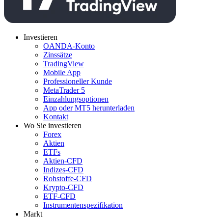
Investieren
OANDA-Konto
Zinssätze
TradingView
Mobile App
Professioneller Kunde
MetaTrader 5
Einzahlungsoptionen
App oder MT5 herunterladen
Kontakt
Wo Sie investieren
Forex
Aktien
ETFs
Aktien-CFD
Indizes-CFD
Rohstoffe-CFD
Krypto-CFD
ETF-CFD
Instrumentenspezifikation
Markt