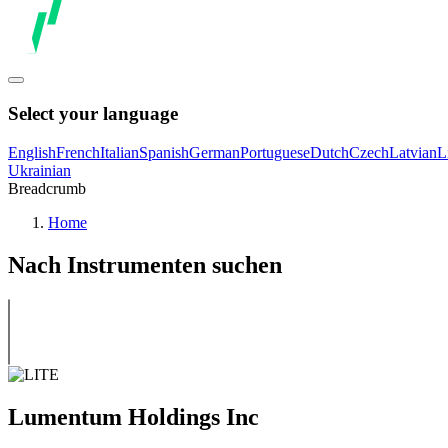
Select your language
English
French
Italian
Spanish
German
Portuguese
Dutch
Czech
Latvian
L
Ukrainian
Breadcrumb
Home
Nach Instrumenten suchen
Lumentum Holdings Inc