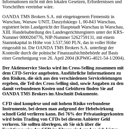
Informationen nicht mit den lokalen Gesetzen, Erfordernissen und
Vorschriften vereinbar wäre.
OANDA TMS Brokers S.A. mit eingetragenem Firmensitz in
Warschau, Warsaw UNIT, Daszyńskiego 1, 00-843 Warschau,
registriert beim Landgericht der Hauptstadt Warschau in Warschau,
XIII. Handelsabteilung des Landesgerichtsregisters unter der KRS-
Nummer 0000204776, NIP-Nummer 5262759131, mit einem
Stammkapital in Höhe von 3.537,560 PLN, das in voller Höhe
eingezahlt ist. Die OANDA TMS Brokers S.A. unterliegt der
Kontrolle durch die polnische Finanzaufsichtsbehörde auf Basis
einer Genehmigung von 26. April 2004 (KPWiG-4021-54-1/2004).
Der Aktienservice Stocks wird im Cross-Selling zusammen mit
dem CFD-Service angeboten. Ausführliche Informationen zu
den Risiken, die sich aus den verschiedenen Serviceleistungen
ergeben, die Teil des Cross-Selling sind, sowie Angaben zu den
damit verbundenen Kosten und Gebühren finden Sie auf
OANDA TMS Brokers im Abschnitt Dokumente.
CFD sind komplexe und mit hohem Risiko verbundene
Instrumente, bei denen man aufgrund der Hebelwirkung
schnell Geld verlieren kann. Bei 76% der Privatanlegerkonten
wird beim Trading von CFDs bei diesem Anbieter Geld
verloren. Sie sollten überlegen, ob Sie sich über die