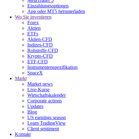
MetaTrader 5
Einzahlungsoptionen
App oder MT5 herunterladen
Wo Sie investieren
Forex
Aktien
ETFs
Aktien-CFD
Indizes-CFD
Rohstoffe-CFD
Krypto-CFD
ETF-CFD
Instrumentenspezifikation
SpaceX
Markt
Market news
Live-Kurse
Wirtschaftskalender
Corporate actions
Updates
Blog
US earnings season
Learn TradingView
Client sentiment
Kontakt