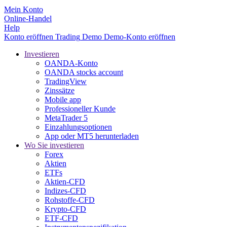
Mein Konto
Online-Handel
Help
Konto eröffnen
Trading
Demo
Demo-Konto eröffnen
Investieren
OANDA-Konto
OANDA stocks account
TradingView
Zinssätze
Mobile app
Professioneller Kunde
MetaTrader 5
Einzahlungsoptionen
App oder MT5 herunterladen
Wo Sie investieren
Forex
Aktien
ETFs
Aktien-CFD
Indizes-CFD
Rohstoffe-CFD
Krypto-CFD
ETF-CFD