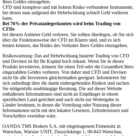
Ihres Geldes einzugehen.
CFD sind komplexe und mit hohem Risiko verbundene Instrumente,
bei denen man aufgrund der Hebelwirkung schnell Geld verlieren
kann.
Bei 76% der Privatanlegerkonten wird beim Trading von
CFDs
bei diesem Anbieter Geld verloren. Sie sollten überlegen, ob Sie sich
über die Funktionsweise der CFD im Klaren sind, und es sich
leisten können, das Risiko des Verlustes Ihres Geldes einzugehen.
Risikowarnung: Das auf Hebelwirkung basierte Trading von CFD
und Devisen ist für Ihr Kapital hoch riskant. Wenn Sie in dieses
Produkt investieren, können Sie einen Teil oder die Gesamtheit Ihres
eingezahlten Geldes verlieren. Von daher sind CFD und Devisen
nicht für alle Investoren gleichermaßen geeignet. Informieren Sie
sich unbedingt über die damit einhergehenden Risiken und suchen
Sie nötigenfalls unabhängige Beratung. Die auf dieser Website
enthaltenen Informationen sind nicht an Empfänger in einem
spezifischen Land gerichtet und auch nicht zur Weitergabe in
Länder bestimmt, in denen die Verteilung oder Nutzung dieser
Informationen nicht mit den lokalen Gesetzen, Erfordernissen und
Vorschriften vereinbar wäre.
OANDA TMS Brokers S.A. mit eingetragenem Firmensitz in
Warschau, Warsaw UNIT, Daszyńskiego 1, 00-843 Warschau,