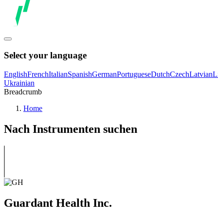
Select your language
English
French
Italian
Spanish
German
Portuguese
Dutch
Czech
Latvian
L
Ukrainian
Breadcrumb
Home
Nach Instrumenten suchen
Guardant Health Inc.