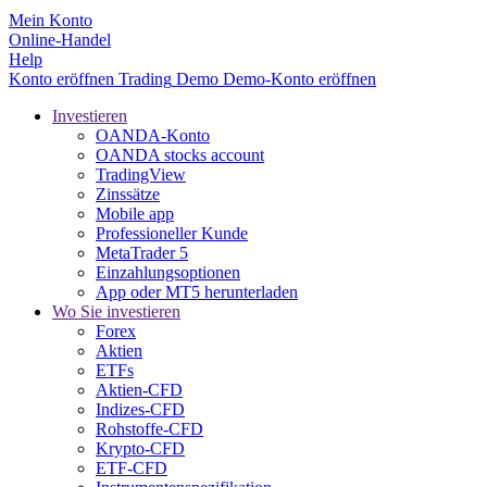
Mein Konto
Online-Handel
Help
Konto eröffnen
Trading
Demo
Demo-Konto eröffnen
Investieren
OANDA-Konto
OANDA stocks account
TradingView
Zinssätze
Mobile app
Professioneller Kunde
MetaTrader 5
Einzahlungsoptionen
App oder MT5 herunterladen
Wo Sie investieren
Forex
Aktien
ETFs
Aktien-CFD
Indizes-CFD
Rohstoffe-CFD
Krypto-CFD
ETF-CFD