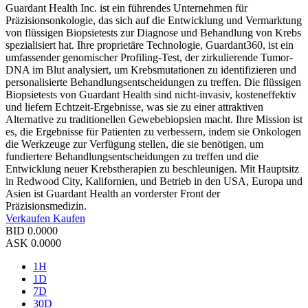
Guardant Health Inc. ist ein führendes Unternehmen für
Präzisionsonkologie, das sich auf die Entwicklung und Vermarktung
von flüssigen Biopsietests zur Diagnose und Behandlung von Krebs
spezialisiert hat. Ihre proprietäre Technologie, Guardant360, ist ein
umfassender genomischer Profiling-Test, der zirkulierende Tumor-
DNA im Blut analysiert, um Krebsmutationen zu identifizieren und
personalisierte Behandlungsentscheidungen zu treffen. Die flüssigen
Biopsietests von Guardant Health sind nicht-invasiv, kosteneffektiv
und liefern Echtzeit-Ergebnisse, was sie zu einer attraktiven
Alternative zu traditionellen Gewebebiopsien macht. Ihre Mission ist
es, die Ergebnisse für Patienten zu verbessern, indem sie Onkologen
die Werkzeuge zur Verfügung stellen, die sie benötigen, um
fundiertere Behandlungsentscheidungen zu treffen und die
Entwicklung neuer Krebstherapien zu beschleunigen. Mit Hauptsitz
in Redwood City, Kalifornien, und Betrieb in den USA, Europa und
Asien ist Guardant Health an vorderster Front der
Präzisionsmedizin.
Verkaufen
Kaufen
BID
0.0000
ASK
0.0000
1H
1D
7D
30D