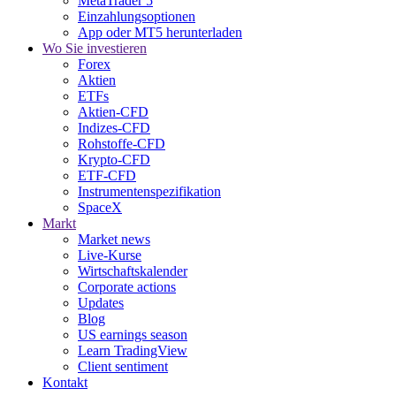
MetaTrader 5
Einzahlungsoptionen
App oder MT5 herunterladen
Wo Sie investieren
Forex
Aktien
ETFs
Aktien-CFD
Indizes-CFD
Rohstoffe-CFD
Krypto-CFD
ETF-CFD
Instrumentenspezifikation
SpaceX
Markt
Market news
Live-Kurse
Wirtschaftskalender
Corporate actions
Updates
Blog
US earnings season
Learn TradingView
Client sentiment
Kontakt