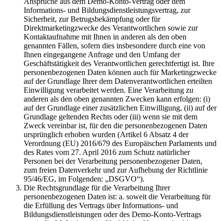
Ansprüche aus dem Demo-Konto-Vertrag oder dem
Informations- und Bildungsdienstleistungsvertrag, zur
Sicherheit, zur Betrugsbekämpfung oder für
Direktmarketingzwecke des Verantwortlichen sowie zur
Kontaktaufnahme mit Ihnen in anderen als den oben
genannten Fällen, sofern dies insbesondere durch eine von
Ihnen eingegangene Anfrage und den Umfang der
Geschäftstätigkeit des Verantwortlichen gerechtfertigt ist. Ihre
personenbezogenen Daten können auch für Marketingzwecke
auf der Grundlage Ihrer dem Datenverantwortlichen erteilten
Einwilligung verarbeitet werden. Eine Verarbeitung zu
anderen als den oben genannten Zwecken kann erfolgen: (i)
auf der Grundlage einer zusätzlichen Einwilligung, (ii) auf der
Grundlage geltenden Rechts oder (iii) wenn sie mit dem
Zweck vereinbar ist, für den die personenbezogenen Daten
ursprünglich erhoben wurden (Artikel 6 Absatz 4 der
Verordnung (EU) 2016/679 des Europäischen Parlaments und
des Rates vom 27. April 2016 zum Schutz natürlicher
Personen bei der Verarbeitung personenbezogener Daten,
zum freien Datenverkehr und zur Aufhebung der Richtlinie
95/46/EG, im Folgenden: „DSGVO“).
Die Rechtsgrundlage für die Verarbeitung Ihrer
personenbezogenen Daten ist: a. soweit die Verarbeitung für
die Erfüllung des Vertrags über Informations- und
Bildungsdienstleistungen oder des Demo-Konto-Vertrags