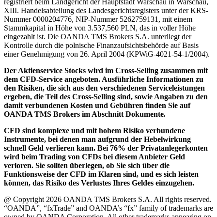
registriert beim Landgericht der Hauptstadt Warschau in Warschau,
XIII. Handelsabteilung des Landesgerichtsregisters unter der KRS-
Nummer 0000204776, NIP-Nummer 5262759131, mit einem
Stammkapital in Höhe von 3.537,560 PLN, das in voller Höhe
eingezahlt ist. Die OANDA TMS Brokers S.A. unterliegt der
Kontrolle durch die polnische Finanzaufsichtsbehörde auf Basis
einer Genehmigung von 26. April 2004 (KPWiG-4021-54-1/2004).
Der Aktienservice Stocks wird im Cross-Selling zusammen mit
dem CFD-Service angeboten. Ausführliche Informationen zu
den Risiken, die sich aus den verschiedenen Serviceleistungen
ergeben, die Teil des Cross-Selling sind, sowie Angaben zu den
damit verbundenen Kosten und Gebühren finden Sie auf
OANDA TMS Brokers im Abschnitt Dokumente.
CFD sind komplexe und mit hohem Risiko verbundene
Instrumente, bei denen man aufgrund der Hebelwirkung
schnell Geld verlieren kann. Bei 76% der Privatanlegerkonten
wird beim Trading von CFDs bei diesem Anbieter Geld
verloren. Sie sollten überlegen, ob Sie sich über die
Funktionsweise der CFD im Klaren sind, und es sich leisten
können, das Risiko des Verlustes Ihres Geldes einzugehen.
@ Copyright 2026 OANDA TMS Brokers S.A. All rights reserved.
“OANDA”, “fxTrade” and OANDA’s “fx” family of trademarks are
owned by OANDA Corporation. All other trademarks appearing on