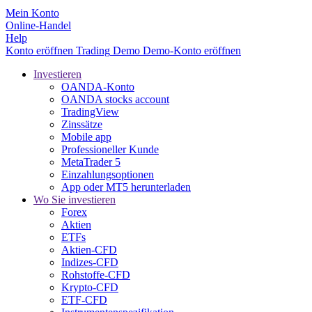
Mein Konto
Online-Handel
Help
Konto eröffnen
Trading
Demo
Demo-Konto eröffnen
Investieren
OANDA-Konto
OANDA stocks account
TradingView
Zinssätze
Mobile app
Professioneller Kunde
MetaTrader 5
Einzahlungsoptionen
App oder MT5 herunterladen
Wo Sie investieren
Forex
Aktien
ETFs
Aktien-CFD
Indizes-CFD
Rohstoffe-CFD
Krypto-CFD
ETF-CFD