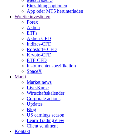
MetaTrader 5
Einzahlungsoptionen
App oder MT5 herunterladen
Wo Sie investieren
Forex
Aktien
ETFs
Aktien-CFD
Indizes-CFD
Rohstoffe-CFD
Krypto-CFD
ETF-CFD
Instrumentenspezifikation
SpaceX
Markt
Market news
Live-Kurse
Wirtschaftskalender
Corporate actions
Updates
Blog
US earnings season
Learn TradingView
Client sentiment
Kontakt