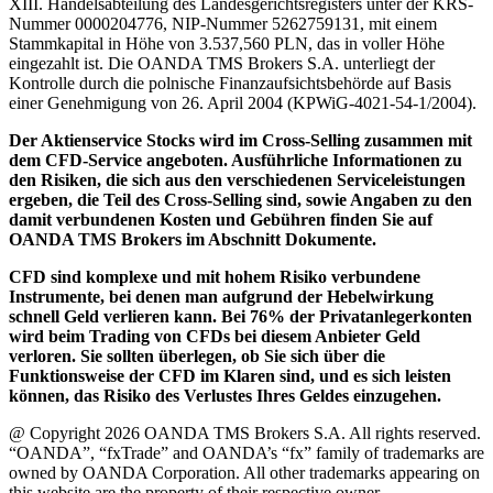
XIII. Handelsabteilung des Landesgerichtsregisters unter der KRS-
Nummer 0000204776, NIP-Nummer 5262759131, mit einem
Stammkapital in Höhe von 3.537,560 PLN, das in voller Höhe
eingezahlt ist. Die OANDA TMS Brokers S.A. unterliegt der
Kontrolle durch die polnische Finanzaufsichtsbehörde auf Basis
einer Genehmigung von 26. April 2004 (KPWiG-4021-54-1/2004).
Der Aktienservice Stocks wird im Cross-Selling zusammen mit
dem CFD-Service angeboten. Ausführliche Informationen zu
den Risiken, die sich aus den verschiedenen Serviceleistungen
ergeben, die Teil des Cross-Selling sind, sowie Angaben zu den
damit verbundenen Kosten und Gebühren finden Sie auf
OANDA TMS Brokers im Abschnitt Dokumente.
CFD sind komplexe und mit hohem Risiko verbundene
Instrumente, bei denen man aufgrund der Hebelwirkung
schnell Geld verlieren kann. Bei 76% der Privatanlegerkonten
wird beim Trading von CFDs bei diesem Anbieter Geld
verloren. Sie sollten überlegen, ob Sie sich über die
Funktionsweise der CFD im Klaren sind, und es sich leisten
können, das Risiko des Verlustes Ihres Geldes einzugehen.
@ Copyright 2026 OANDA TMS Brokers S.A. All rights reserved.
“OANDA”, “fxTrade” and OANDA’s “fx” family of trademarks are
owned by OANDA Corporation. All other trademarks appearing on
this website are the property of their respective owner.