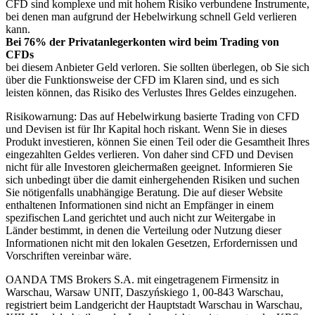
CFD sind komplexe und mit hohem Risiko verbundene Instrumente,
bei denen man aufgrund der Hebelwirkung schnell Geld verlieren
kann.
Bei 76% der Privatanlegerkonten wird beim Trading von
CFDs
bei diesem Anbieter Geld verloren. Sie sollten überlegen, ob Sie sich
über die Funktionsweise der CFD im Klaren sind, und es sich
leisten können, das Risiko des Verlustes Ihres Geldes einzugehen.
Risikowarnung: Das auf Hebelwirkung basierte Trading von CFD
und Devisen ist für Ihr Kapital hoch riskant. Wenn Sie in dieses
Produkt investieren, können Sie einen Teil oder die Gesamtheit Ihres
eingezahlten Geldes verlieren. Von daher sind CFD und Devisen
nicht für alle Investoren gleichermaßen geeignet. Informieren Sie
sich unbedingt über die damit einhergehenden Risiken und suchen
Sie nötigenfalls unabhängige Beratung. Die auf dieser Website
enthaltenen Informationen sind nicht an Empfänger in einem
spezifischen Land gerichtet und auch nicht zur Weitergabe in
Länder bestimmt, in denen die Verteilung oder Nutzung dieser
Informationen nicht mit den lokalen Gesetzen, Erfordernissen und
Vorschriften vereinbar wäre.
OANDA TMS Brokers S.A. mit eingetragenem Firmensitz in
Warschau, Warsaw UNIT, Daszyńskiego 1, 00-843 Warschau,
registriert beim Landgericht der Hauptstadt Warschau in Warschau,