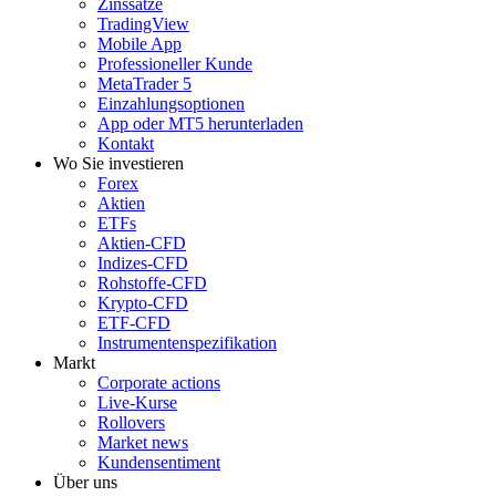
Zinssätze
TradingView
Mobile App
Professioneller Kunde
MetaTrader 5
Einzahlungsoptionen
App oder MT5 herunterladen
Kontakt
Wo Sie investieren
Forex
Aktien
ETFs
Aktien-CFD
Indizes-CFD
Rohstoffe-CFD
Krypto-CFD
ETF-CFD
Instrumentenspezifikation
Markt
Corporate actions
Live-Kurse
Rollovers
Market news
Kundensentiment
Über uns