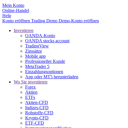
Mein Konto
Online-Handel
Help
Konto eröffnen
Trading
Demo
Demo-Konto eröffnen
Investieren
OANDA-Konto
OANDA stocks account
TradingView
Zinssätze
Mobile app
Professioneller Kunde
MetaTrader 5
Einzahlungsoptionen
App oder MT5 herunterladen
Wo Sie investieren
Forex
Aktien
ETFs
Aktien-CFD
Indizes-CFD
Rohstoffe-CFD
Krypto-CFD
ETF-CFD