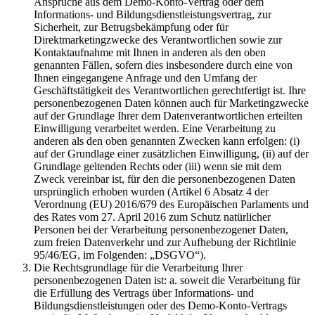
Ansprüche aus dem Demo-Konto-Vertrag oder dem
Informations- und Bildungsdienstleistungsvertrag, zur
Sicherheit, zur Betrugsbekämpfung oder für
Direktmarketingzwecke des Verantwortlichen sowie zur
Kontaktaufnahme mit Ihnen in anderen als den oben
genannten Fällen, sofern dies insbesondere durch eine von
Ihnen eingegangene Anfrage und den Umfang der
Geschäftstätigkeit des Verantwortlichen gerechtfertigt ist. Ihre
personenbezogenen Daten können auch für Marketingzwecke
auf der Grundlage Ihrer dem Datenverantwortlichen erteilten
Einwilligung verarbeitet werden. Eine Verarbeitung zu
anderen als den oben genannten Zwecken kann erfolgen: (i)
auf der Grundlage einer zusätzlichen Einwilligung, (ii) auf der
Grundlage geltenden Rechts oder (iii) wenn sie mit dem
Zweck vereinbar ist, für den die personenbezogenen Daten
ursprünglich erhoben wurden (Artikel 6 Absatz 4 der
Verordnung (EU) 2016/679 des Europäischen Parlaments und
des Rates vom 27. April 2016 zum Schutz natürlicher
Personen bei der Verarbeitung personenbezogener Daten,
zum freien Datenverkehr und zur Aufhebung der Richtlinie
95/46/EG, im Folgenden: „DSGVO“).
Die Rechtsgrundlage für die Verarbeitung Ihrer
personenbezogenen Daten ist: a. soweit die Verarbeitung für
die Erfüllung des Vertrags über Informations- und
Bildungsdienstleistungen oder des Demo-Konto-Vertrags