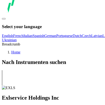
Select your language
English
French
Italian
Spanish
German
Portuguese
Dutch
Czech
Latvian
L
Ukrainian
Breadcrumb
Home
Nach Instrumenten suchen
Exlservice Holdings Inc