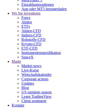
MetaTrader 5
Einzahlungsoptionen
App oder MT5 herunterladen
Wo Sie investieren
Forex
Aktien
ETFs
Aktien-CFD
Indizes-CFD
Rohstoffe-CFD
Krypto-CFD
ETF-CFD
Instrumentenspezifikation
SpaceX
Markt
Market news
Live-Kurse
Wirtschaftskalender
Corporate actions
Updates
Blog
US earnings season
Learn TradingView
Client sentiment
Kontakt