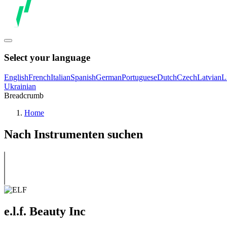
Select your language
English
French
Italian
Spanish
German
Portuguese
Dutch
Czech
Latvian
L
Ukrainian
Breadcrumb
Home
Nach Instrumenten suchen
e.l.f. Beauty Inc