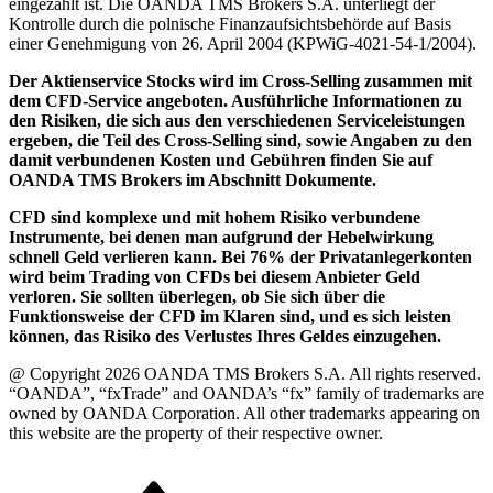
eingezahlt ist. Die OANDA TMS Brokers S.A. unterliegt der
Kontrolle durch die polnische Finanzaufsichtsbehörde auf Basis
einer Genehmigung von 26. April 2004 (KPWiG-4021-54-1/2004).
Der Aktienservice Stocks wird im Cross-Selling zusammen mit
dem CFD-Service angeboten. Ausführliche Informationen zu
den Risiken, die sich aus den verschiedenen Serviceleistungen
ergeben, die Teil des Cross-Selling sind, sowie Angaben zu den
damit verbundenen Kosten und Gebühren finden Sie auf
OANDA TMS Brokers im Abschnitt Dokumente.
CFD sind komplexe und mit hohem Risiko verbundene
Instrumente, bei denen man aufgrund der Hebelwirkung
schnell Geld verlieren kann. Bei 76% der Privatanlegerkonten
wird beim Trading von CFDs bei diesem Anbieter Geld
verloren. Sie sollten überlegen, ob Sie sich über die
Funktionsweise der CFD im Klaren sind, und es sich leisten
können, das Risiko des Verlustes Ihres Geldes einzugehen.
@ Copyright 2026 OANDA TMS Brokers S.A. All rights reserved.
“OANDA”, “fxTrade” and OANDA’s “fx” family of trademarks are
owned by OANDA Corporation. All other trademarks appearing on
this website are the property of their respective owner.