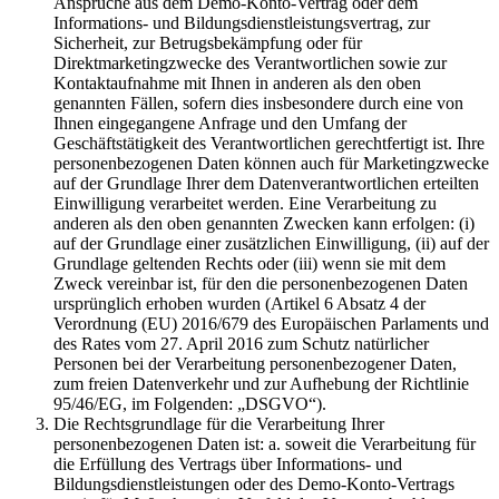
Ansprüche aus dem Demo-Konto-Vertrag oder dem
Informations- und Bildungsdienstleistungsvertrag, zur
Sicherheit, zur Betrugsbekämpfung oder für
Direktmarketingzwecke des Verantwortlichen sowie zur
Kontaktaufnahme mit Ihnen in anderen als den oben
genannten Fällen, sofern dies insbesondere durch eine von
Ihnen eingegangene Anfrage und den Umfang der
Geschäftstätigkeit des Verantwortlichen gerechtfertigt ist. Ihre
personenbezogenen Daten können auch für Marketingzwecke
auf der Grundlage Ihrer dem Datenverantwortlichen erteilten
Einwilligung verarbeitet werden. Eine Verarbeitung zu
anderen als den oben genannten Zwecken kann erfolgen: (i)
auf der Grundlage einer zusätzlichen Einwilligung, (ii) auf der
Grundlage geltenden Rechts oder (iii) wenn sie mit dem
Zweck vereinbar ist, für den die personenbezogenen Daten
ursprünglich erhoben wurden (Artikel 6 Absatz 4 der
Verordnung (EU) 2016/679 des Europäischen Parlaments und
des Rates vom 27. April 2016 zum Schutz natürlicher
Personen bei der Verarbeitung personenbezogener Daten,
zum freien Datenverkehr und zur Aufhebung der Richtlinie
95/46/EG, im Folgenden: „DSGVO“).
Die Rechtsgrundlage für die Verarbeitung Ihrer
personenbezogenen Daten ist: a. soweit die Verarbeitung für
die Erfüllung des Vertrags über Informations- und
Bildungsdienstleistungen oder des Demo-Konto-Vertrags