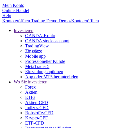
Mein Konto
Online-Handel
Help
Konto eröffnen
Trading
Demo
Demo-Konto eröffnen
Investieren
OANDA-Konto
OANDA stocks account
TradingView
Zinssätze
Mobile app
Professioneller Kunde
MetaTrader 5
Einzahlungsoptionen
App oder MT5 herunterladen
Wo Sie investieren
Forex
Aktien
ETFs
Aktien-CFD
Indizes-CFD
Rohstoffe-CFD
Krypto-CFD
ETF-CFD