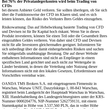
Bei 76% der Privatanlegerkonten wird beim Trading von
CFDs
bei diesem Anbieter Geld verloren. Sie sollten überlegen, ob Sie sich
über die Funktionsweise der CFD im Klaren sind, und es sich
leisten können, das Risiko des Verlustes Ihres Geldes einzugehen.
Risikowarnung: Das auf Hebelwirkung basierte Trading von CFD
und Devisen ist für Ihr Kapital hoch riskant. Wenn Sie in dieses
Produkt investieren, können Sie einen Teil oder die Gesamtheit Ihres
eingezahlten Geldes verlieren. Von daher sind CFD und Devisen
nicht für alle Investoren gleichermaßen geeignet. Informieren Sie
sich unbedingt über die damit einhergehenden Risiken und suchen
Sie nötigenfalls unabhängige Beratung. Die auf dieser Website
enthaltenen Informationen sind nicht an Empfänger in einem
spezifischen Land gerichtet und auch nicht zur Weitergabe in
Länder bestimmt, in denen die Verteilung oder Nutzung dieser
Informationen nicht mit den lokalen Gesetzen, Erfordernissen und
Vorschriften vereinbar wäre.
OANDA TMS Brokers S.A. mit eingetragenem Firmensitz in
Warschau, Warsaw UNIT, Daszyńskiego 1, 00-843 Warschau,
registriert beim Landgericht der Hauptstadt Warschau in Warschau,
XIII. Handelsabteilung des Landesgerichtsregisters unter der KRS-
Nummer 0000204776, NIP-Nummer 5262759131, mit einem
Stammkapital in Höhe von 3.537,560 PLN, das in voller Höhe