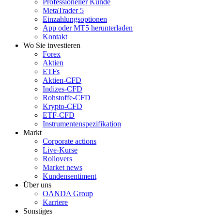
Professioneller Kunde
MetaTrader 5
Einzahlungsoptionen
App oder MT5 herunterladen
Kontakt
Wo Sie investieren
Forex
Aktien
ETFs
Aktien-CFD
Indizes-CFD
Rohstoffe-CFD
Krypto-CFD
ETF-CFD
Instrumentenspezifikation
Markt
Corporate actions
Live-Kurse
Rollovers
Market news
Kundensentiment
Über uns
OANDA Group
Karriere
Sonstiges