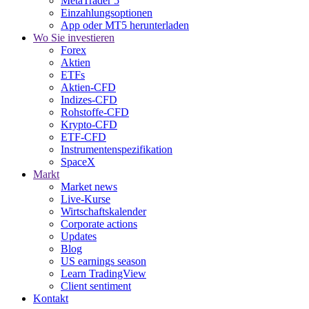
MetaTrader 5
Einzahlungsoptionen
App oder MT5 herunterladen
Wo Sie investieren
Forex
Aktien
ETFs
Aktien-CFD
Indizes-CFD
Rohstoffe-CFD
Krypto-CFD
ETF-CFD
Instrumentenspezifikation
SpaceX
Markt
Market news
Live-Kurse
Wirtschaftskalender
Corporate actions
Updates
Blog
US earnings season
Learn TradingView
Client sentiment
Kontakt