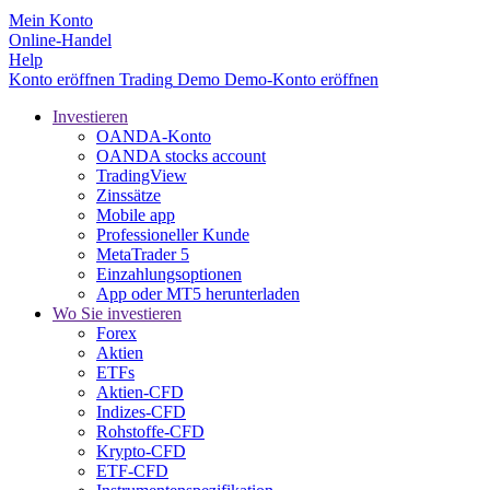
Mein Konto
Online-Handel
Help
Konto eröffnen
Trading
Demo
Demo-Konto eröffnen
Investieren
OANDA-Konto
OANDA stocks account
TradingView
Zinssätze
Mobile app
Professioneller Kunde
MetaTrader 5
Einzahlungsoptionen
App oder MT5 herunterladen
Wo Sie investieren
Forex
Aktien
ETFs
Aktien-CFD
Indizes-CFD
Rohstoffe-CFD
Krypto-CFD
ETF-CFD