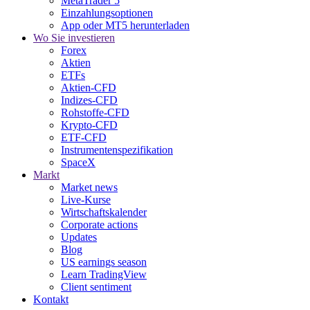
MetaTrader 5
Einzahlungsoptionen
App oder MT5 herunterladen
Wo Sie investieren
Forex
Aktien
ETFs
Aktien-CFD
Indizes-CFD
Rohstoffe-CFD
Krypto-CFD
ETF-CFD
Instrumentenspezifikation
SpaceX
Markt
Market news
Live-Kurse
Wirtschaftskalender
Corporate actions
Updates
Blog
US earnings season
Learn TradingView
Client sentiment
Kontakt