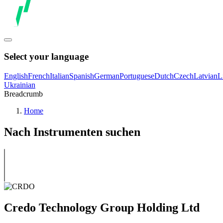
Select your language
English
French
Italian
Spanish
German
Portuguese
Dutch
Czech
Latvian
L
Ukrainian
Breadcrumb
Home
Nach Instrumenten suchen
Credo Technology Group Holding Ltd