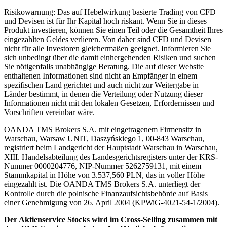
Risikowarnung: Das auf Hebelwirkung basierte Trading von CFD
und Devisen ist für Ihr Kapital hoch riskant. Wenn Sie in dieses
Produkt investieren, können Sie einen Teil oder die Gesamtheit Ihres
eingezahlten Geldes verlieren. Von daher sind CFD und Devisen
nicht für alle Investoren gleichermaßen geeignet. Informieren Sie
sich unbedingt über die damit einhergehenden Risiken und suchen
Sie nötigenfalls unabhängige Beratung. Die auf dieser Website
enthaltenen Informationen sind nicht an Empfänger in einem
spezifischen Land gerichtet und auch nicht zur Weitergabe in
Länder bestimmt, in denen die Verteilung oder Nutzung dieser
Informationen nicht mit den lokalen Gesetzen, Erfordernissen und
Vorschriften vereinbar wäre.
OANDA TMS Brokers S.A. mit eingetragenem Firmensitz in
Warschau, Warsaw UNIT, Daszyńskiego 1, 00-843 Warschau,
registriert beim Landgericht der Hauptstadt Warschau in Warschau,
XIII. Handelsabteilung des Landesgerichtsregisters unter der KRS-
Nummer 0000204776, NIP-Nummer 5262759131, mit einem
Stammkapital in Höhe von 3.537,560 PLN, das in voller Höhe
eingezahlt ist. Die OANDA TMS Brokers S.A. unterliegt der
Kontrolle durch die polnische Finanzaufsichtsbehörde auf Basis
einer Genehmigung von 26. April 2004 (KPWiG-4021-54-1/2004).
Der Aktienservice Stocks wird im Cross-Selling zusammen mit