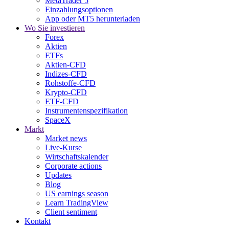
MetaTrader 5
Einzahlungsoptionen
App oder MT5 herunterladen
Wo Sie investieren
Forex
Aktien
ETFs
Aktien-CFD
Indizes-CFD
Rohstoffe-CFD
Krypto-CFD
ETF-CFD
Instrumentenspezifikation
SpaceX
Markt
Market news
Live-Kurse
Wirtschaftskalender
Corporate actions
Updates
Blog
US earnings season
Learn TradingView
Client sentiment
Kontakt