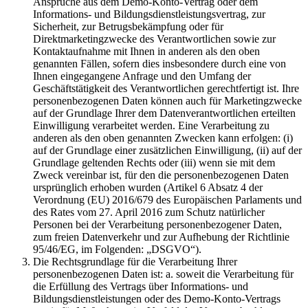
Ansprüche aus dem Demo-Konto-Vertrag oder dem
Informations- und Bildungsdienstleistungsvertrag, zur
Sicherheit, zur Betrugsbekämpfung oder für
Direktmarketingzwecke des Verantwortlichen sowie zur
Kontaktaufnahme mit Ihnen in anderen als den oben
genannten Fällen, sofern dies insbesondere durch eine von
Ihnen eingegangene Anfrage und den Umfang der
Geschäftstätigkeit des Verantwortlichen gerechtfertigt ist. Ihre
personenbezogenen Daten können auch für Marketingzwecke
auf der Grundlage Ihrer dem Datenverantwortlichen erteilten
Einwilligung verarbeitet werden. Eine Verarbeitung zu
anderen als den oben genannten Zwecken kann erfolgen: (i)
auf der Grundlage einer zusätzlichen Einwilligung, (ii) auf der
Grundlage geltenden Rechts oder (iii) wenn sie mit dem
Zweck vereinbar ist, für den die personenbezogenen Daten
ursprünglich erhoben wurden (Artikel 6 Absatz 4 der
Verordnung (EU) 2016/679 des Europäischen Parlaments und
des Rates vom 27. April 2016 zum Schutz natürlicher
Personen bei der Verarbeitung personenbezogener Daten,
zum freien Datenverkehr und zur Aufhebung der Richtlinie
95/46/EG, im Folgenden: „DSGVO“).
Die Rechtsgrundlage für die Verarbeitung Ihrer
personenbezogenen Daten ist: a. soweit die Verarbeitung für
die Erfüllung des Vertrags über Informations- und
Bildungsdienstleistungen oder des Demo-Konto-Vertrags