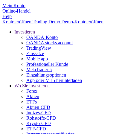
Mein Konto
Online-Handel
Help
Konto eröffnen
Trading
Demo
Demo-Konto eröffnen
Investieren
OANDA-Konto
OANDA stocks account
TradingView
Zinssätze
Mobile app
Professioneller Kunde
MetaTrader 5
Einzahlungsoptionen
App oder MT5 herunterladen
Wo Sie investieren
Forex
Aktien
ETFs
Aktien-CFD
Indizes-CFD
Rohstoffe-CFD
Krypto-CFD
ETF-CFD