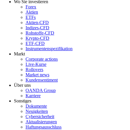
Wo Sie investieren
Forex
Aktien
ETFs
Aktien-CFD
Indizes-CFD
Rohstoffe-CFD
Krypto-CFD
ETF-CFD
Instrumentenspezifikation
Markt
Corporate actions
Live-Kurse
Rollovers
Market news
Kundensentiment
Über uns
OANDA Group
Karriere
Sonstiges
Dokumente
Neuigkeiten
Cybersicherheit
Aktualisierungen
Haftungsausschluss