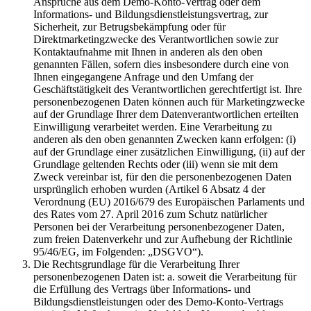
Ansprüche aus dem Demo-Konto-Vertrag oder dem
Informations- und Bildungsdienstleistungsvertrag, zur
Sicherheit, zur Betrugsbekämpfung oder für
Direktmarketingzwecke des Verantwortlichen sowie zur
Kontaktaufnahme mit Ihnen in anderen als den oben
genannten Fällen, sofern dies insbesondere durch eine von
Ihnen eingegangene Anfrage und den Umfang der
Geschäftstätigkeit des Verantwortlichen gerechtfertigt ist. Ihre
personenbezogenen Daten können auch für Marketingzwecke
auf der Grundlage Ihrer dem Datenverantwortlichen erteilten
Einwilligung verarbeitet werden. Eine Verarbeitung zu
anderen als den oben genannten Zwecken kann erfolgen: (i)
auf der Grundlage einer zusätzlichen Einwilligung, (ii) auf der
Grundlage geltenden Rechts oder (iii) wenn sie mit dem
Zweck vereinbar ist, für den die personenbezogenen Daten
ursprünglich erhoben wurden (Artikel 6 Absatz 4 der
Verordnung (EU) 2016/679 des Europäischen Parlaments und
des Rates vom 27. April 2016 zum Schutz natürlicher
Personen bei der Verarbeitung personenbezogener Daten,
zum freien Datenverkehr und zur Aufhebung der Richtlinie
95/46/EG, im Folgenden: „DSGVO“).
Die Rechtsgrundlage für die Verarbeitung Ihrer
personenbezogenen Daten ist: a. soweit die Verarbeitung für
die Erfüllung des Vertrags über Informations- und
Bildungsdienstleistungen oder des Demo-Konto-Vertrags