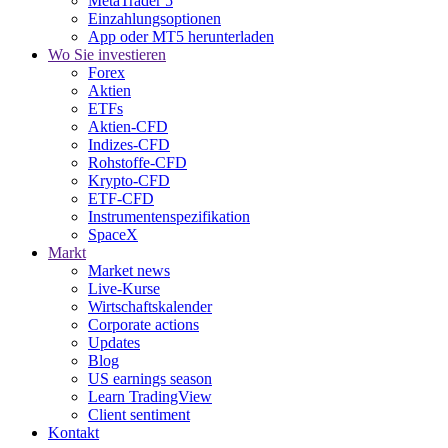
MetaTrader 5
Einzahlungsoptionen
App oder MT5 herunterladen
Wo Sie investieren
Forex
Aktien
ETFs
Aktien-CFD
Indizes-CFD
Rohstoffe-CFD
Krypto-CFD
ETF-CFD
Instrumentenspezifikation
SpaceX
Markt
Market news
Live-Kurse
Wirtschaftskalender
Corporate actions
Updates
Blog
US earnings season
Learn TradingView
Client sentiment
Kontakt