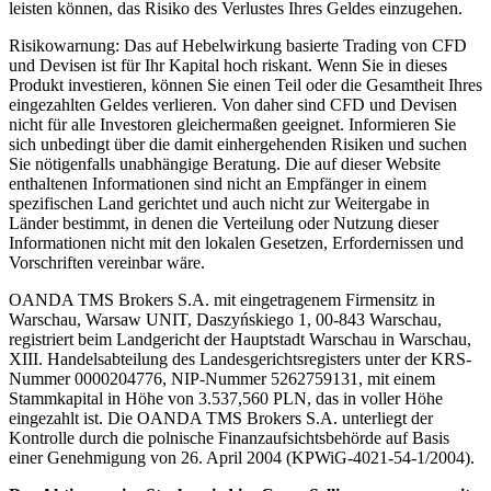
leisten können, das Risiko des Verlustes Ihres Geldes einzugehen.
Risikowarnung: Das auf Hebelwirkung basierte Trading von CFD
und Devisen ist für Ihr Kapital hoch riskant. Wenn Sie in dieses
Produkt investieren, können Sie einen Teil oder die Gesamtheit Ihres
eingezahlten Geldes verlieren. Von daher sind CFD und Devisen
nicht für alle Investoren gleichermaßen geeignet. Informieren Sie
sich unbedingt über die damit einhergehenden Risiken und suchen
Sie nötigenfalls unabhängige Beratung. Die auf dieser Website
enthaltenen Informationen sind nicht an Empfänger in einem
spezifischen Land gerichtet und auch nicht zur Weitergabe in
Länder bestimmt, in denen die Verteilung oder Nutzung dieser
Informationen nicht mit den lokalen Gesetzen, Erfordernissen und
Vorschriften vereinbar wäre.
OANDA TMS Brokers S.A. mit eingetragenem Firmensitz in
Warschau, Warsaw UNIT, Daszyńskiego 1, 00-843 Warschau,
registriert beim Landgericht der Hauptstadt Warschau in Warschau,
XIII. Handelsabteilung des Landesgerichtsregisters unter der KRS-
Nummer 0000204776, NIP-Nummer 5262759131, mit einem
Stammkapital in Höhe von 3.537,560 PLN, das in voller Höhe
eingezahlt ist. Die OANDA TMS Brokers S.A. unterliegt der
Kontrolle durch die polnische Finanzaufsichtsbehörde auf Basis
einer Genehmigung von 26. April 2004 (KPWiG-4021-54-1/2004).