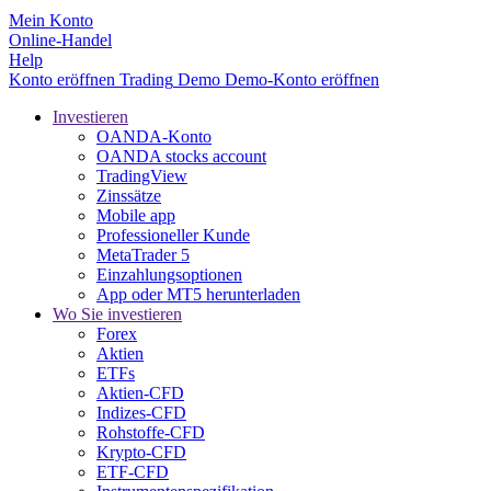
Mein Konto
Online-Handel
Help
Konto eröffnen
Trading
Demo
Demo-Konto eröffnen
Investieren
OANDA-Konto
OANDA stocks account
TradingView
Zinssätze
Mobile app
Professioneller Kunde
MetaTrader 5
Einzahlungsoptionen
App oder MT5 herunterladen
Wo Sie investieren
Forex
Aktien
ETFs
Aktien-CFD
Indizes-CFD
Rohstoffe-CFD
Krypto-CFD
ETF-CFD