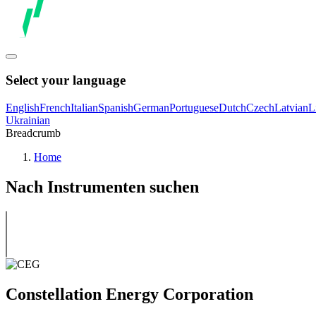
Select your language
English
French
Italian
Spanish
German
Portuguese
Dutch
Czech
Latvian
L
Ukrainian
Breadcrumb
Home
Nach Instrumenten suchen
Constellation Energy Corporation