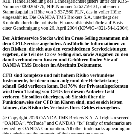
XIII. Handelsabteilung des Landesgerichtsregisters unter der KRS-
Nummer 0000204776, NIP-Nummer 5262759131, mit einem
Stammkapital in Höhe von 3.537,560 PLN, das in voller Höhe
eingezahlt ist. Die OANDA TMS Brokers S.A. unterliegt der
Kontrolle durch die polnische Finanzaufsichtsbehörde auf Basis
einer Genehmigung von 26. April 2004 (KPWiG-4021-54-1/2004).
Der Aktienservice Stocks wird im Cross-Selling zusammen mit
dem CFD-Service angeboten. Ausführliche Informationen zu
den Risiken, die sich aus den verschiedenen Serviceleistungen
ergeben, die Teil des Cross-Selling sind, sowie Angaben zu den
damit verbundenen Kosten und Gebühren finden Sie auf
OANDA TMS Brokers im Abschnitt Dokumente.
CFD sind komplexe und mit hohem Risiko verbundene
Instrumente, bei denen man aufgrund der Hebelwirkung
schnell Geld verlieren kann. Bei 76% der Privatanlegerkonten
wird beim Trading von CFDs bei diesem Anbieter Geld
verloren. Sie sollten überlegen, ob Sie sich über die
Funktionsweise der CFD im Klaren sind, und es sich leisten
können, das Risiko des Verlustes Ihres Geldes einzugehen.
@ Copyright 2026 OANDA TMS Brokers S.A. All rights reserved.
“OANDA”, “fxTrade” and OANDA’s “fx” family of trademarks are
owned by OANDA Corporation. All other trademarks appearing on
this website are the property of their respective owner.