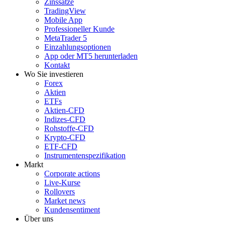
Zinssätze
TradingView
Mobile App
Professioneller Kunde
MetaTrader 5
Einzahlungsoptionen
App oder MT5 herunterladen
Kontakt
Wo Sie investieren
Forex
Aktien
ETFs
Aktien-CFD
Indizes-CFD
Rohstoffe-CFD
Krypto-CFD
ETF-CFD
Instrumentenspezifikation
Markt
Corporate actions
Live-Kurse
Rollovers
Market news
Kundensentiment
Über uns