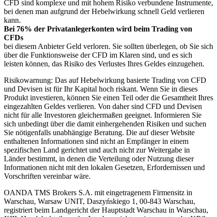
CFD sind komplexe und mit hohem Risiko verbundene Instrumente,
bei denen man aufgrund der Hebelwirkung schnell Geld verlieren
kann.
Bei 76% der Privatanlegerkonten wird beim Trading von
CFDs
bei diesem Anbieter Geld verloren. Sie sollten überlegen, ob Sie sich
über die Funktionsweise der CFD im Klaren sind, und es sich
leisten können, das Risiko des Verlustes Ihres Geldes einzugehen.
Risikowarnung: Das auf Hebelwirkung basierte Trading von CFD
und Devisen ist für Ihr Kapital hoch riskant. Wenn Sie in dieses
Produkt investieren, können Sie einen Teil oder die Gesamtheit Ihres
eingezahlten Geldes verlieren. Von daher sind CFD und Devisen
nicht für alle Investoren gleichermaßen geeignet. Informieren Sie
sich unbedingt über die damit einhergehenden Risiken und suchen
Sie nötigenfalls unabhängige Beratung. Die auf dieser Website
enthaltenen Informationen sind nicht an Empfänger in einem
spezifischen Land gerichtet und auch nicht zur Weitergabe in
Länder bestimmt, in denen die Verteilung oder Nutzung dieser
Informationen nicht mit den lokalen Gesetzen, Erfordernissen und
Vorschriften vereinbar wäre.
OANDA TMS Brokers S.A. mit eingetragenem Firmensitz in
Warschau, Warsaw UNIT, Daszyńskiego 1, 00-843 Warschau,
registriert beim Landgericht der Hauptstadt Warschau in Warschau,