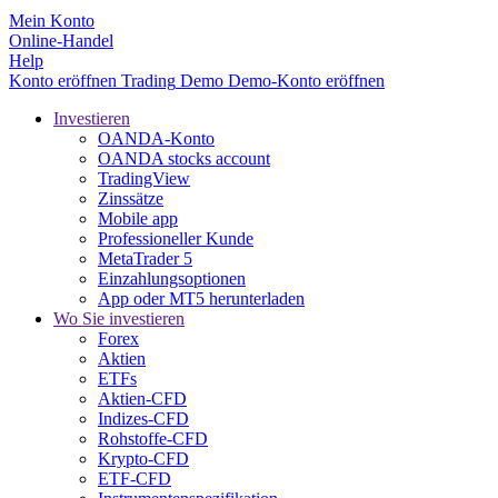
Mein Konto
Online-Handel
Help
Konto eröffnen
Trading
Demo
Demo-Konto eröffnen
Investieren
OANDA-Konto
OANDA stocks account
TradingView
Zinssätze
Mobile app
Professioneller Kunde
MetaTrader 5
Einzahlungsoptionen
App oder MT5 herunterladen
Wo Sie investieren
Forex
Aktien
ETFs
Aktien-CFD
Indizes-CFD
Rohstoffe-CFD
Krypto-CFD
ETF-CFD