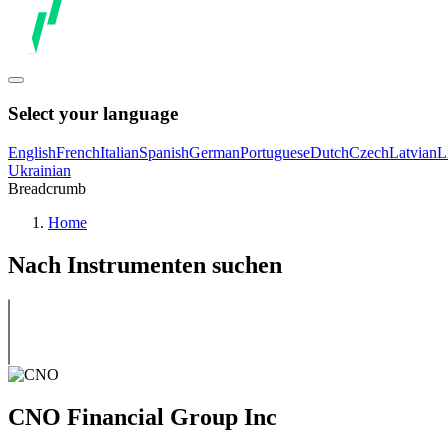
Select your language
English
French
Italian
Spanish
German
Portuguese
Dutch
Czech
Latvian
L
Ukrainian
Breadcrumb
Home
Nach Instrumenten suchen
CNO Financial Group Inc