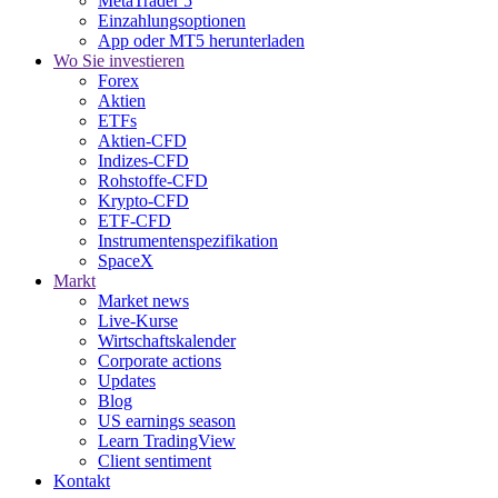
MetaTrader 5
Einzahlungsoptionen
App oder MT5 herunterladen
Wo Sie investieren
Forex
Aktien
ETFs
Aktien-CFD
Indizes-CFD
Rohstoffe-CFD
Krypto-CFD
ETF-CFD
Instrumentenspezifikation
SpaceX
Markt
Market news
Live-Kurse
Wirtschaftskalender
Corporate actions
Updates
Blog
US earnings season
Learn TradingView
Client sentiment
Kontakt