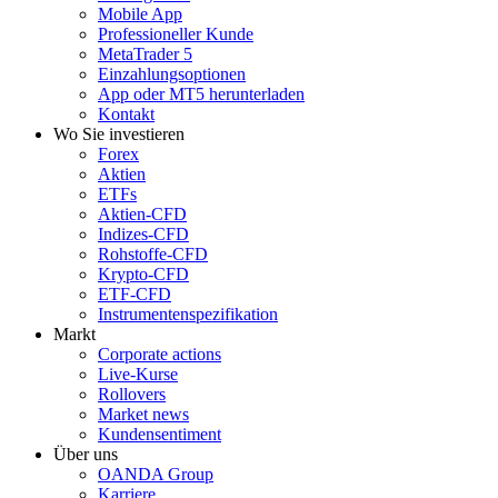
Mobile App
Professioneller Kunde
MetaTrader 5
Einzahlungsoptionen
App oder MT5 herunterladen
Kontakt
Wo Sie investieren
Forex
Aktien
ETFs
Aktien-CFD
Indizes-CFD
Rohstoffe-CFD
Krypto-CFD
ETF-CFD
Instrumentenspezifikation
Markt
Corporate actions
Live-Kurse
Rollovers
Market news
Kundensentiment
Über uns
OANDA Group
Karriere