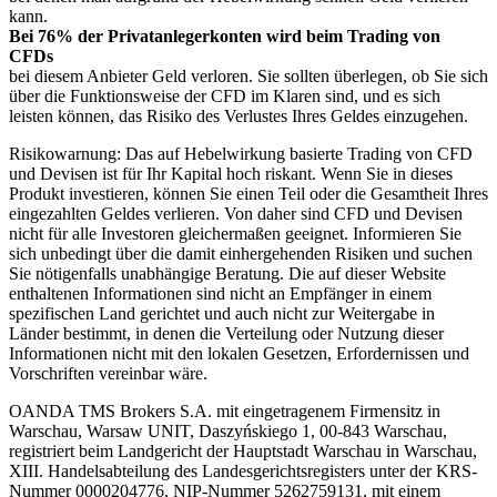
kann.
Bei 76% der Privatanlegerkonten wird beim Trading von
CFDs
bei diesem Anbieter Geld verloren. Sie sollten überlegen, ob Sie sich
über die Funktionsweise der CFD im Klaren sind, und es sich
leisten können, das Risiko des Verlustes Ihres Geldes einzugehen.
Risikowarnung: Das auf Hebelwirkung basierte Trading von CFD
und Devisen ist für Ihr Kapital hoch riskant. Wenn Sie in dieses
Produkt investieren, können Sie einen Teil oder die Gesamtheit Ihres
eingezahlten Geldes verlieren. Von daher sind CFD und Devisen
nicht für alle Investoren gleichermaßen geeignet. Informieren Sie
sich unbedingt über die damit einhergehenden Risiken und suchen
Sie nötigenfalls unabhängige Beratung. Die auf dieser Website
enthaltenen Informationen sind nicht an Empfänger in einem
spezifischen Land gerichtet und auch nicht zur Weitergabe in
Länder bestimmt, in denen die Verteilung oder Nutzung dieser
Informationen nicht mit den lokalen Gesetzen, Erfordernissen und
Vorschriften vereinbar wäre.
OANDA TMS Brokers S.A. mit eingetragenem Firmensitz in
Warschau, Warsaw UNIT, Daszyńskiego 1, 00-843 Warschau,
registriert beim Landgericht der Hauptstadt Warschau in Warschau,
XIII. Handelsabteilung des Landesgerichtsregisters unter der KRS-
Nummer 0000204776, NIP-Nummer 5262759131, mit einem