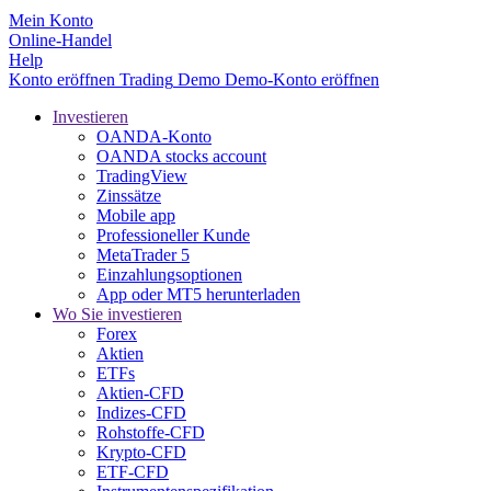
Mein Konto
Online-Handel
Help
Konto eröffnen
Trading
Demo
Demo-Konto eröffnen
Investieren
OANDA-Konto
OANDA stocks account
TradingView
Zinssätze
Mobile app
Professioneller Kunde
MetaTrader 5
Einzahlungsoptionen
App oder MT5 herunterladen
Wo Sie investieren
Forex
Aktien
ETFs
Aktien-CFD
Indizes-CFD
Rohstoffe-CFD
Krypto-CFD
ETF-CFD