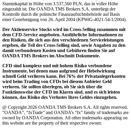
Stammkapital in Höhe von 3.537,560 PLN, das in voller Höhe
eingezahlt ist. Die OANDA TMS Brokers S.A. unterliegt der
Kontrolle durch die polnische Finanzaufsichtsbehörde auf Basis
einer Genehmigung von 26. April 2004 (KPWiG-4021-54-1/2004).
Der Aktienservice Stocks wird im Cross-Selling zusammen mit
dem CFD-Service angeboten. Ausführliche Informationen zu
den Risiken, die sich aus den verschiedenen Serviceleistungen
ergeben, die Teil des Cross-Selling sind, sowie Angaben zu den
damit verbundenen Kosten und Gebühren finden Sie auf
OANDA TMS Brokers im Abschnitt Dokumente.
CFD sind komplexe und mit hohem Risiko verbundene
Instrumente, bei denen man aufgrund der Hebelwirkung
schnell Geld verlieren kann. Bei 76% der Privatanlegerkonten
wird beim Trading von CFDs bei diesem Anbieter Geld
verloren. Sie sollten überlegen, ob Sie sich über die
Funktionsweise der CFD im Klaren sind, und es sich leisten
können, das Risiko des Verlustes Ihres Geldes einzugehen.
@ Copyright 2026 OANDA TMS Brokers S.A. All rights reserved.
“OANDA”, “fxTrade” and OANDA’s “fx” family of trademarks are
owned by OANDA Corporation. All other trademarks appearing on
this website are the property of their respective owner.