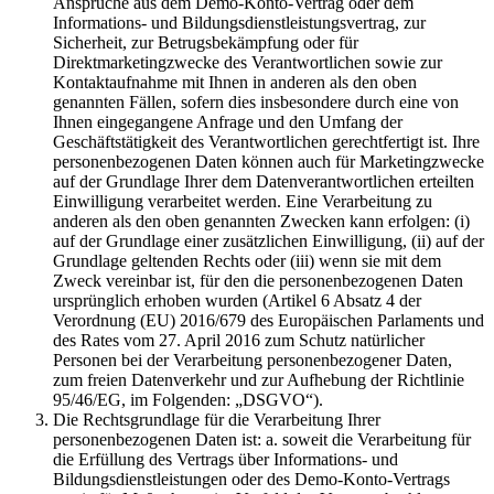
Ansprüche aus dem Demo-Konto-Vertrag oder dem
Informations- und Bildungsdienstleistungsvertrag, zur
Sicherheit, zur Betrugsbekämpfung oder für
Direktmarketingzwecke des Verantwortlichen sowie zur
Kontaktaufnahme mit Ihnen in anderen als den oben
genannten Fällen, sofern dies insbesondere durch eine von
Ihnen eingegangene Anfrage und den Umfang der
Geschäftstätigkeit des Verantwortlichen gerechtfertigt ist. Ihre
personenbezogenen Daten können auch für Marketingzwecke
auf der Grundlage Ihrer dem Datenverantwortlichen erteilten
Einwilligung verarbeitet werden. Eine Verarbeitung zu
anderen als den oben genannten Zwecken kann erfolgen: (i)
auf der Grundlage einer zusätzlichen Einwilligung, (ii) auf der
Grundlage geltenden Rechts oder (iii) wenn sie mit dem
Zweck vereinbar ist, für den die personenbezogenen Daten
ursprünglich erhoben wurden (Artikel 6 Absatz 4 der
Verordnung (EU) 2016/679 des Europäischen Parlaments und
des Rates vom 27. April 2016 zum Schutz natürlicher
Personen bei der Verarbeitung personenbezogener Daten,
zum freien Datenverkehr und zur Aufhebung der Richtlinie
95/46/EG, im Folgenden: „DSGVO“).
Die Rechtsgrundlage für die Verarbeitung Ihrer
personenbezogenen Daten ist: a. soweit die Verarbeitung für
die Erfüllung des Vertrags über Informations- und
Bildungsdienstleistungen oder des Demo-Konto-Vertrags