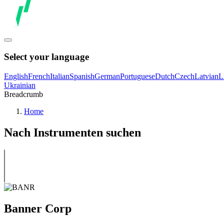
Select your language
English
French
Italian
Spanish
German
Portuguese
Dutch
Czech
Latvian
L
Ukrainian
Breadcrumb
Home
Nach Instrumenten suchen
Banner Corp