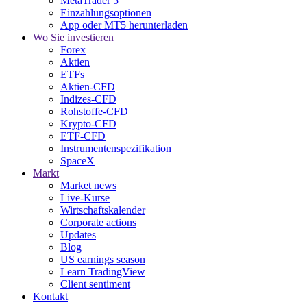
MetaTrader 5
Einzahlungsoptionen
App oder MT5 herunterladen
Wo Sie investieren
Forex
Aktien
ETFs
Aktien-CFD
Indizes-CFD
Rohstoffe-CFD
Krypto-CFD
ETF-CFD
Instrumentenspezifikation
SpaceX
Markt
Market news
Live-Kurse
Wirtschaftskalender
Corporate actions
Updates
Blog
US earnings season
Learn TradingView
Client sentiment
Kontakt