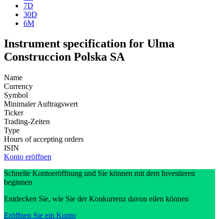
7D
30D
6M
Instrument specification for Ulma
Construccion Polska SA
Name
Currency
Symbol
Minimaler Auftragswert
Ticker
Trading-Zeiten
Type
Hours of accepting orders
ISIN
Konto eröffnen
Schnelle Kontoeröffnung und Sie können mit dem Investieren
beginnen
Entdecken Sie, wie Sie der Konkurrenz davon eilen können
Eröffnen Sie ein Konto