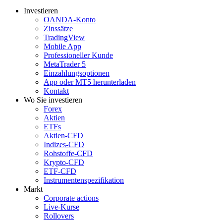
Investieren
OANDA-Konto
Zinssätze
TradingView
Mobile App
Professioneller Kunde
MetaTrader 5
Einzahlungsoptionen
App oder MT5 herunterladen
Kontakt
Wo Sie investieren
Forex
Aktien
ETFs
Aktien-CFD
Indizes-CFD
Rohstoffe-CFD
Krypto-CFD
ETF-CFD
Instrumentenspezifikation
Markt
Corporate actions
Live-Kurse
Rollovers