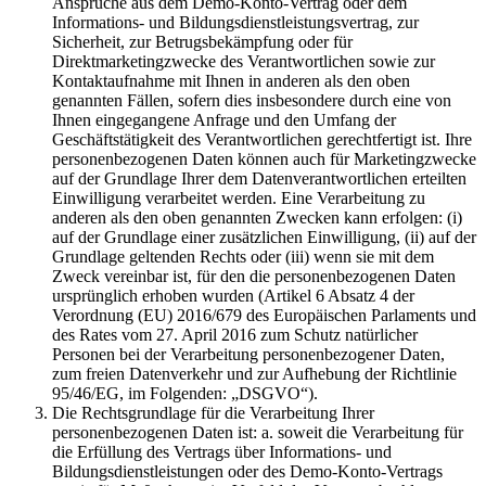
Ansprüche aus dem Demo-Konto-Vertrag oder dem
Informations- und Bildungsdienstleistungsvertrag, zur
Sicherheit, zur Betrugsbekämpfung oder für
Direktmarketingzwecke des Verantwortlichen sowie zur
Kontaktaufnahme mit Ihnen in anderen als den oben
genannten Fällen, sofern dies insbesondere durch eine von
Ihnen eingegangene Anfrage und den Umfang der
Geschäftstätigkeit des Verantwortlichen gerechtfertigt ist. Ihre
personenbezogenen Daten können auch für Marketingzwecke
auf der Grundlage Ihrer dem Datenverantwortlichen erteilten
Einwilligung verarbeitet werden. Eine Verarbeitung zu
anderen als den oben genannten Zwecken kann erfolgen: (i)
auf der Grundlage einer zusätzlichen Einwilligung, (ii) auf der
Grundlage geltenden Rechts oder (iii) wenn sie mit dem
Zweck vereinbar ist, für den die personenbezogenen Daten
ursprünglich erhoben wurden (Artikel 6 Absatz 4 der
Verordnung (EU) 2016/679 des Europäischen Parlaments und
des Rates vom 27. April 2016 zum Schutz natürlicher
Personen bei der Verarbeitung personenbezogener Daten,
zum freien Datenverkehr und zur Aufhebung der Richtlinie
95/46/EG, im Folgenden: „DSGVO“).
Die Rechtsgrundlage für die Verarbeitung Ihrer
personenbezogenen Daten ist: a. soweit die Verarbeitung für
die Erfüllung des Vertrags über Informations- und
Bildungsdienstleistungen oder des Demo-Konto-Vertrags