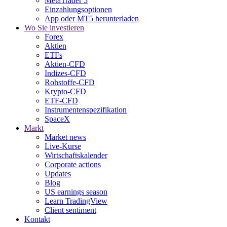
MetaTrader 5
Einzahlungsoptionen
App oder MT5 herunterladen
Wo Sie investieren
Forex
Aktien
ETFs
Aktien-CFD
Indizes-CFD
Rohstoffe-CFD
Krypto-CFD
ETF-CFD
Instrumentenspezifikation
SpaceX
Markt
Market news
Live-Kurse
Wirtschaftskalender
Corporate actions
Updates
Blog
US earnings season
Learn TradingView
Client sentiment
Kontakt