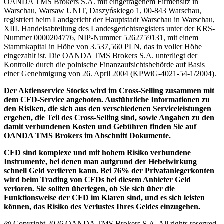
OANDA TMS Brokers S.A. mit eingetragenem Firmensitz in
Warschau, Warsaw UNIT, Daszyńskiego 1, 00-843 Warschau,
registriert beim Landgericht der Hauptstadt Warschau in Warschau,
XIII. Handelsabteilung des Landesgerichtsregisters unter der KRS-
Nummer 0000204776, NIP-Nummer 5262759131, mit einem
Stammkapital in Höhe von 3.537,560 PLN, das in voller Höhe
eingezahlt ist. Die OANDA TMS Brokers S.A. unterliegt der
Kontrolle durch die polnische Finanzaufsichtsbehörde auf Basis
einer Genehmigung von 26. April 2004 (KPWiG-4021-54-1/2004).
Der Aktienservice Stocks wird im Cross-Selling zusammen mit
dem CFD-Service angeboten. Ausführliche Informationen zu
den Risiken, die sich aus den verschiedenen Serviceleistungen
ergeben, die Teil des Cross-Selling sind, sowie Angaben zu den
damit verbundenen Kosten und Gebühren finden Sie auf
OANDA TMS Brokers im Abschnitt Dokumente.
CFD sind komplexe und mit hohem Risiko verbundene
Instrumente, bei denen man aufgrund der Hebelwirkung
schnell Geld verlieren kann. Bei 76% der Privatanlegerkonten
wird beim Trading von CFDs bei diesem Anbieter Geld
verloren. Sie sollten überlegen, ob Sie sich über die
Funktionsweise der CFD im Klaren sind, und es sich leisten
können, das Risiko des Verlustes Ihres Geldes einzugehen.
@ Copyright 2026 OANDA TMS Brokers S.A. All rights reserved.