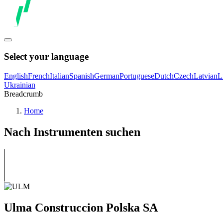
Select your language
English
French
Italian
Spanish
German
Portuguese
Dutch
Czech
Latvian
L
Ukrainian
Breadcrumb
Home
Nach Instrumenten suchen
Ulma Construccion Polska SA