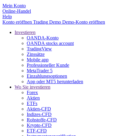
Mein Konto
Online-Handel
Help
Konto eröffnen
Trading
Demo
Demo-Konto eröffnen
Investieren
OANDA-Konto
OANDA stocks account
TradingView
Zinssätze
Mobile app
Professioneller Kunde
MetaTrader 5
Einzahlungsoptionen
App oder MT5 herunterladen
Wo Sie investieren
Forex
Aktien
ETFs
Aktien-CFD
Indizes-CFD
Rohstoffe-CFD
Krypto-CFD
ETF-CFD