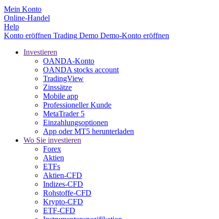
Mein Konto
Online-Handel
Help
Konto eröffnen
Trading
Demo
Demo-Konto eröffnen
Investieren
OANDA-Konto
OANDA stocks account
TradingView
Zinssätze
Mobile app
Professioneller Kunde
MetaTrader 5
Einzahlungsoptionen
App oder MT5 herunterladen
Wo Sie investieren
Forex
Aktien
ETFs
Aktien-CFD
Indizes-CFD
Rohstoffe-CFD
Krypto-CFD
ETF-CFD