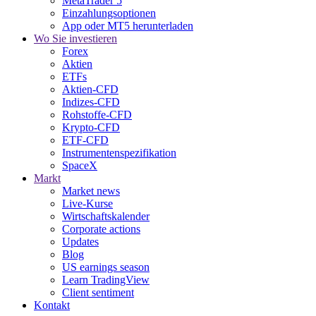
MetaTrader 5
Einzahlungsoptionen
App oder MT5 herunterladen
Wo Sie investieren
Forex
Aktien
ETFs
Aktien-CFD
Indizes-CFD
Rohstoffe-CFD
Krypto-CFD
ETF-CFD
Instrumentenspezifikation
SpaceX
Markt
Market news
Live-Kurse
Wirtschaftskalender
Corporate actions
Updates
Blog
US earnings season
Learn TradingView
Client sentiment
Kontakt