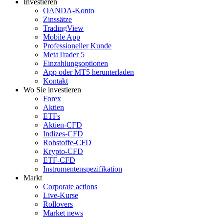
Investieren
OANDA-Konto
Zinssätze
TradingView
Mobile App
Professioneller Kunde
MetaTrader 5
Einzahlungsoptionen
App oder MT5 herunterladen
Kontakt
Wo Sie investieren
Forex
Aktien
ETFs
Aktien-CFD
Indizes-CFD
Rohstoffe-CFD
Krypto-CFD
ETF-CFD
Instrumentenspezifikation
Markt
Corporate actions
Live-Kurse
Rollovers
Market news