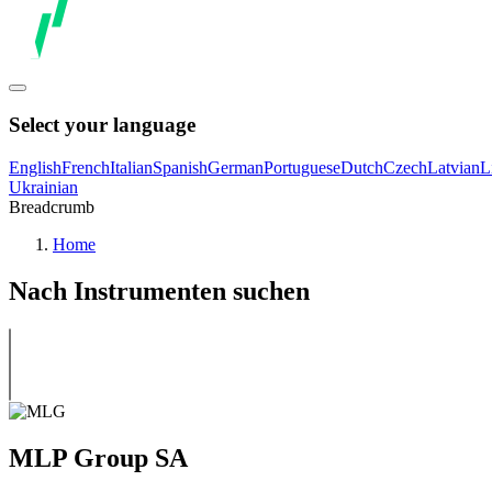
Select your language
English
French
Italian
Spanish
German
Portuguese
Dutch
Czech
Latvian
L
Ukrainian
Breadcrumb
Home
Nach Instrumenten suchen
MLP Group SA