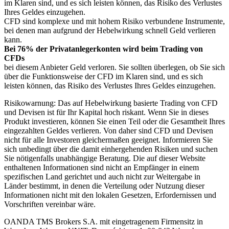
im Klaren sind, und es sich leisten können, das Risiko des Verlustes
Ihres Geldes einzugehen.
CFD sind komplexe und mit hohem Risiko verbundene Instrumente,
bei denen man aufgrund der Hebelwirkung schnell Geld verlieren
kann.
Bei 76% der Privatanlegerkonten wird beim Trading von
CFDs
bei diesem Anbieter Geld verloren. Sie sollten überlegen, ob Sie sich
über die Funktionsweise der CFD im Klaren sind, und es sich
leisten können, das Risiko des Verlustes Ihres Geldes einzugehen.
Risikowarnung: Das auf Hebelwirkung basierte Trading von CFD
und Devisen ist für Ihr Kapital hoch riskant. Wenn Sie in dieses
Produkt investieren, können Sie einen Teil oder die Gesamtheit Ihres
eingezahlten Geldes verlieren. Von daher sind CFD und Devisen
nicht für alle Investoren gleichermaßen geeignet. Informieren Sie
sich unbedingt über die damit einhergehenden Risiken und suchen
Sie nötigenfalls unabhängige Beratung. Die auf dieser Website
enthaltenen Informationen sind nicht an Empfänger in einem
spezifischen Land gerichtet und auch nicht zur Weitergabe in
Länder bestimmt, in denen die Verteilung oder Nutzung dieser
Informationen nicht mit den lokalen Gesetzen, Erfordernissen und
Vorschriften vereinbar wäre.
OANDA TMS Brokers S.A. mit eingetragenem Firmensitz in