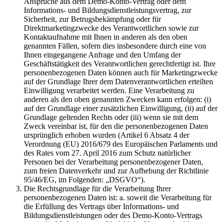
Ansprüche aus dem Demo-Konto-Vertrag oder dem
Informations- und Bildungsdienstleistungsvertrag, zur
Sicherheit, zur Betrugsbekämpfung oder für
Direktmarketingzwecke des Verantwortlichen sowie zur
Kontaktaufnahme mit Ihnen in anderen als den oben
genannten Fällen, sofern dies insbesondere durch eine von
Ihnen eingegangene Anfrage und den Umfang der
Geschäftstätigkeit des Verantwortlichen gerechtfertigt ist. Ihre
personenbezogenen Daten können auch für Marketingzwecke
auf der Grundlage Ihrer dem Datenverantwortlichen erteilten
Einwilligung verarbeitet werden. Eine Verarbeitung zu
anderen als den oben genannten Zwecken kann erfolgen: (i)
auf der Grundlage einer zusätzlichen Einwilligung, (ii) auf der
Grundlage geltenden Rechts oder (iii) wenn sie mit dem
Zweck vereinbar ist, für den die personenbezogenen Daten
ursprünglich erhoben wurden (Artikel 6 Absatz 4 der
Verordnung (EU) 2016/679 des Europäischen Parlaments und
des Rates vom 27. April 2016 zum Schutz natürlicher
Personen bei der Verarbeitung personenbezogener Daten,
zum freien Datenverkehr und zur Aufhebung der Richtlinie
95/46/EG, im Folgenden: „DSGVO“).
Die Rechtsgrundlage für die Verarbeitung Ihrer
personenbezogenen Daten ist: a. soweit die Verarbeitung für
die Erfüllung des Vertrags über Informations- und
Bildungsdienstleistungen oder des Demo-Konto-Vertrags