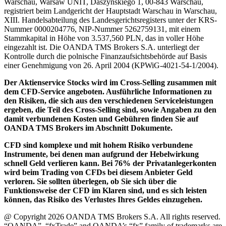
Warschau, Warsaw UNIT, Daszyńskiego 1, 00-843 Warschau,
registriert beim Landgericht der Hauptstadt Warschau in Warschau,
XIII. Handelsabteilung des Landesgerichtsregisters unter der KRS-
Nummer 0000204776, NIP-Nummer 5262759131, mit einem
Stammkapital in Höhe von 3.537,560 PLN, das in voller Höhe
eingezahlt ist. Die OANDA TMS Brokers S.A. unterliegt der
Kontrolle durch die polnische Finanzaufsichtsbehörde auf Basis
einer Genehmigung von 26. April 2004 (KPWiG-4021-54-1/2004).
Der Aktienservice Stocks wird im Cross-Selling zusammen mit
dem CFD-Service angeboten. Ausführliche Informationen zu
den Risiken, die sich aus den verschiedenen Serviceleistungen
ergeben, die Teil des Cross-Selling sind, sowie Angaben zu den
damit verbundenen Kosten und Gebühren finden Sie auf
OANDA TMS Brokers im Abschnitt Dokumente.
CFD sind komplexe und mit hohem Risiko verbundene
Instrumente, bei denen man aufgrund der Hebelwirkung
schnell Geld verlieren kann. Bei 76% der Privatanlegerkonten
wird beim Trading von CFDs bei diesem Anbieter Geld
verloren. Sie sollten überlegen, ob Sie sich über die
Funktionsweise der CFD im Klaren sind, und es sich leisten
können, das Risiko des Verlustes Ihres Geldes einzugehen.
@ Copyright 2026 OANDA TMS Brokers S.A. All rights reserved.
“OANDA”, “fxTrade” and OANDA’s “fx” family of trademarks are