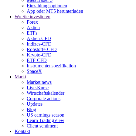
MetaTrader 5
Einzahlungsoptionen
App oder MT5 herunterladen
Wo Sie investieren
Forex
Aktien
ETFs
Aktien-CFD
Indizes-CFD
Rohstoffe-CFD
Krypto-CFD
ETF-CFD
Instrumentenspezifikation
SpaceX
Markt
Market news
Live-Kurse
Wirtschaftskalender
Corporate actions
Updates
Blog
US earnings season
Learn TradingView
Client sentiment
Kontakt