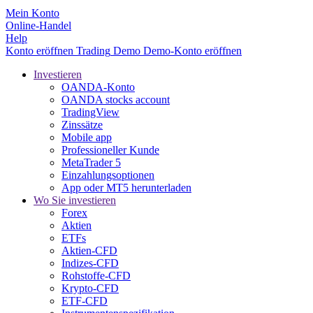
Mein Konto
Online-Handel
Help
Konto eröffnen
Trading
Demo
Demo-Konto eröffnen
Investieren
OANDA-Konto
OANDA stocks account
TradingView
Zinssätze
Mobile app
Professioneller Kunde
MetaTrader 5
Einzahlungsoptionen
App oder MT5 herunterladen
Wo Sie investieren
Forex
Aktien
ETFs
Aktien-CFD
Indizes-CFD
Rohstoffe-CFD
Krypto-CFD
ETF-CFD