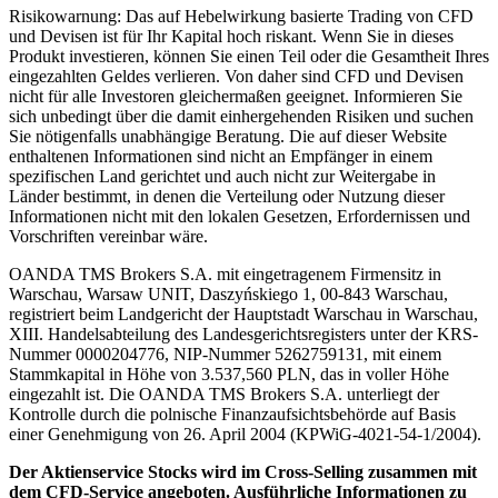
Risikowarnung: Das auf Hebelwirkung basierte Trading von CFD
und Devisen ist für Ihr Kapital hoch riskant. Wenn Sie in dieses
Produkt investieren, können Sie einen Teil oder die Gesamtheit Ihres
eingezahlten Geldes verlieren. Von daher sind CFD und Devisen
nicht für alle Investoren gleichermaßen geeignet. Informieren Sie
sich unbedingt über die damit einhergehenden Risiken und suchen
Sie nötigenfalls unabhängige Beratung. Die auf dieser Website
enthaltenen Informationen sind nicht an Empfänger in einem
spezifischen Land gerichtet und auch nicht zur Weitergabe in
Länder bestimmt, in denen die Verteilung oder Nutzung dieser
Informationen nicht mit den lokalen Gesetzen, Erfordernissen und
Vorschriften vereinbar wäre.
OANDA TMS Brokers S.A. mit eingetragenem Firmensitz in
Warschau, Warsaw UNIT, Daszyńskiego 1, 00-843 Warschau,
registriert beim Landgericht der Hauptstadt Warschau in Warschau,
XIII. Handelsabteilung des Landesgerichtsregisters unter der KRS-
Nummer 0000204776, NIP-Nummer 5262759131, mit einem
Stammkapital in Höhe von 3.537,560 PLN, das in voller Höhe
eingezahlt ist. Die OANDA TMS Brokers S.A. unterliegt der
Kontrolle durch die polnische Finanzaufsichtsbehörde auf Basis
einer Genehmigung von 26. April 2004 (KPWiG-4021-54-1/2004).
Der Aktienservice Stocks wird im Cross-Selling zusammen mit
dem CFD-Service angeboten. Ausführliche Informationen zu