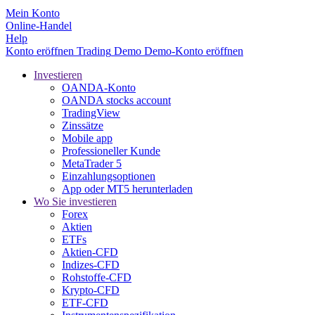
Mein Konto
Online-Handel
Help
Konto eröffnen
Trading
Demo
Demo-Konto eröffnen
Investieren
OANDA-Konto
OANDA stocks account
TradingView
Zinssätze
Mobile app
Professioneller Kunde
MetaTrader 5
Einzahlungsoptionen
App oder MT5 herunterladen
Wo Sie investieren
Forex
Aktien
ETFs
Aktien-CFD
Indizes-CFD
Rohstoffe-CFD
Krypto-CFD
ETF-CFD