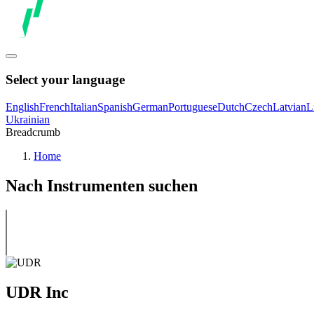
Select your language
English
French
Italian
Spanish
German
Portuguese
Dutch
Czech
Latvian
L
Ukrainian
Breadcrumb
Home
Nach Instrumenten suchen
UDR Inc