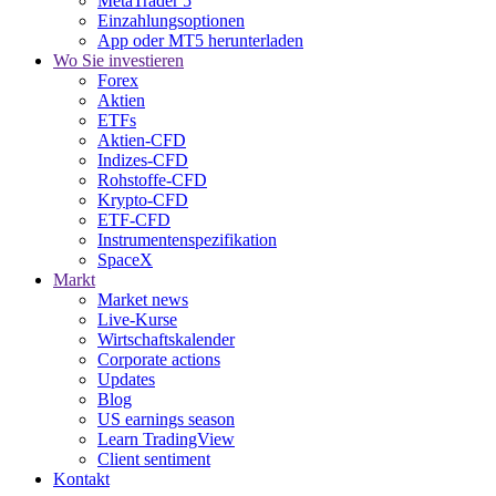
MetaTrader 5
Einzahlungsoptionen
App oder MT5 herunterladen
Wo Sie investieren
Forex
Aktien
ETFs
Aktien-CFD
Indizes-CFD
Rohstoffe-CFD
Krypto-CFD
ETF-CFD
Instrumentenspezifikation
SpaceX
Markt
Market news
Live-Kurse
Wirtschaftskalender
Corporate actions
Updates
Blog
US earnings season
Learn TradingView
Client sentiment
Kontakt