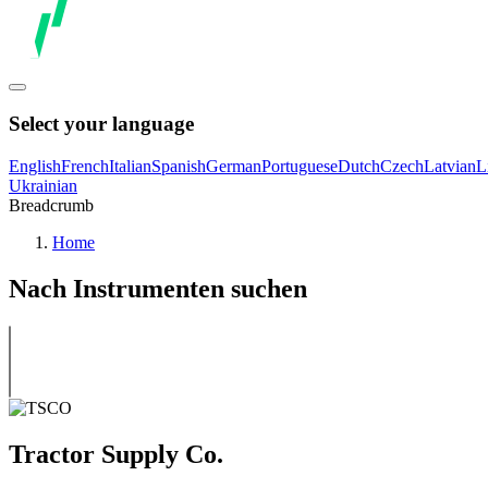
Select your language
English
French
Italian
Spanish
German
Portuguese
Dutch
Czech
Latvian
L
Ukrainian
Breadcrumb
Home
Nach Instrumenten suchen
Tractor Supply Co.