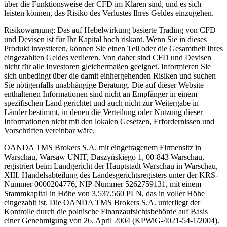
über die Funktionsweise der CFD im Klaren sind, und es sich
leisten können, das Risiko des Verlustes Ihres Geldes einzugehen.
Risikowarnung: Das auf Hebelwirkung basierte Trading von CFD
und Devisen ist für Ihr Kapital hoch riskant. Wenn Sie in dieses
Produkt investieren, können Sie einen Teil oder die Gesamtheit Ihres
eingezahlten Geldes verlieren. Von daher sind CFD und Devisen
nicht für alle Investoren gleichermaßen geeignet. Informieren Sie
sich unbedingt über die damit einhergehenden Risiken und suchen
Sie nötigenfalls unabhängige Beratung. Die auf dieser Website
enthaltenen Informationen sind nicht an Empfänger in einem
spezifischen Land gerichtet und auch nicht zur Weitergabe in
Länder bestimmt, in denen die Verteilung oder Nutzung dieser
Informationen nicht mit den lokalen Gesetzen, Erfordernissen und
Vorschriften vereinbar wäre.
OANDA TMS Brokers S.A. mit eingetragenem Firmensitz in
Warschau, Warsaw UNIT, Daszyńskiego 1, 00-843 Warschau,
registriert beim Landgericht der Hauptstadt Warschau in Warschau,
XIII. Handelsabteilung des Landesgerichtsregisters unter der KRS-
Nummer 0000204776, NIP-Nummer 5262759131, mit einem
Stammkapital in Höhe von 3.537,560 PLN, das in voller Höhe
eingezahlt ist. Die OANDA TMS Brokers S.A. unterliegt der
Kontrolle durch die polnische Finanzaufsichtsbehörde auf Basis
einer Genehmigung von 26. April 2004 (KPWiG-4021-54-1/2004).