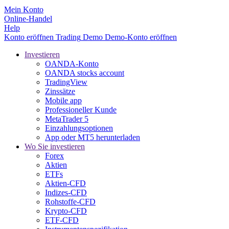
Mein Konto
Online-Handel
Help
Konto eröffnen
Trading
Demo
Demo-Konto eröffnen
Investieren
OANDA-Konto
OANDA stocks account
TradingView
Zinssätze
Mobile app
Professioneller Kunde
MetaTrader 5
Einzahlungsoptionen
App oder MT5 herunterladen
Wo Sie investieren
Forex
Aktien
ETFs
Aktien-CFD
Indizes-CFD
Rohstoffe-CFD
Krypto-CFD
ETF-CFD