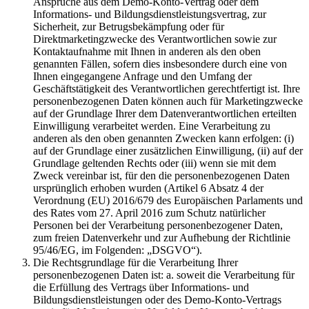
Ansprüche aus dem Demo-Konto-Vertrag oder dem
Informations- und Bildungsdienstleistungsvertrag, zur
Sicherheit, zur Betrugsbekämpfung oder für
Direktmarketingzwecke des Verantwortlichen sowie zur
Kontaktaufnahme mit Ihnen in anderen als den oben
genannten Fällen, sofern dies insbesondere durch eine von
Ihnen eingegangene Anfrage und den Umfang der
Geschäftstätigkeit des Verantwortlichen gerechtfertigt ist. Ihre
personenbezogenen Daten können auch für Marketingzwecke
auf der Grundlage Ihrer dem Datenverantwortlichen erteilten
Einwilligung verarbeitet werden. Eine Verarbeitung zu
anderen als den oben genannten Zwecken kann erfolgen: (i)
auf der Grundlage einer zusätzlichen Einwilligung, (ii) auf der
Grundlage geltenden Rechts oder (iii) wenn sie mit dem
Zweck vereinbar ist, für den die personenbezogenen Daten
ursprünglich erhoben wurden (Artikel 6 Absatz 4 der
Verordnung (EU) 2016/679 des Europäischen Parlaments und
des Rates vom 27. April 2016 zum Schutz natürlicher
Personen bei der Verarbeitung personenbezogener Daten,
zum freien Datenverkehr und zur Aufhebung der Richtlinie
95/46/EG, im Folgenden: „DSGVO“).
Die Rechtsgrundlage für die Verarbeitung Ihrer
personenbezogenen Daten ist: a. soweit die Verarbeitung für
die Erfüllung des Vertrags über Informations- und
Bildungsdienstleistungen oder des Demo-Konto-Vertrags