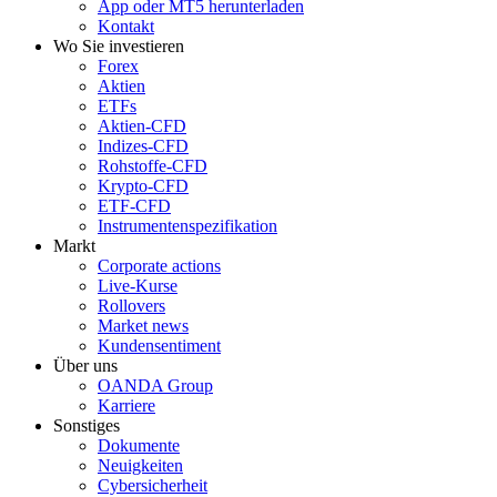
App oder MT5 herunterladen
Kontakt
Wo Sie investieren
Forex
Aktien
ETFs
Aktien-CFD
Indizes-CFD
Rohstoffe-CFD
Krypto-CFD
ETF-CFD
Instrumentenspezifikation
Markt
Corporate actions
Live-Kurse
Rollovers
Market news
Kundensentiment
Über uns
OANDA Group
Karriere
Sonstiges
Dokumente
Neuigkeiten
Cybersicherheit