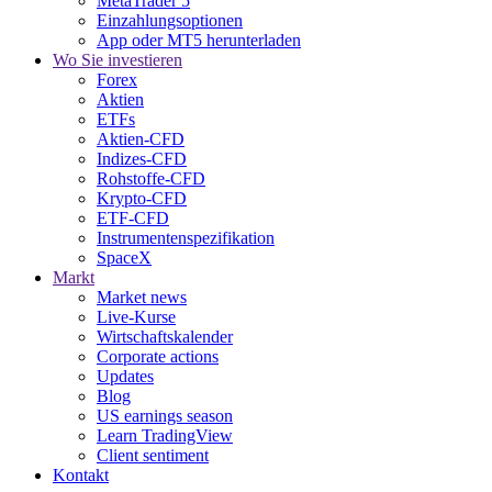
MetaTrader 5
Einzahlungsoptionen
App oder MT5 herunterladen
Wo Sie investieren
Forex
Aktien
ETFs
Aktien-CFD
Indizes-CFD
Rohstoffe-CFD
Krypto-CFD
ETF-CFD
Instrumentenspezifikation
SpaceX
Markt
Market news
Live-Kurse
Wirtschaftskalender
Corporate actions
Updates
Blog
US earnings season
Learn TradingView
Client sentiment
Kontakt