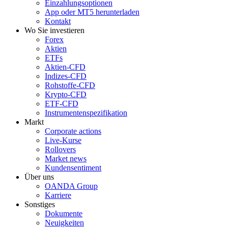
Einzahlungsoptionen
App oder MT5 herunterladen
Kontakt
Wo Sie investieren
Forex
Aktien
ETFs
Aktien-CFD
Indizes-CFD
Rohstoffe-CFD
Krypto-CFD
ETF-CFD
Instrumentenspezifikation
Markt
Corporate actions
Live-Kurse
Rollovers
Market news
Kundensentiment
Über uns
OANDA Group
Karriere
Sonstiges
Dokumente
Neuigkeiten