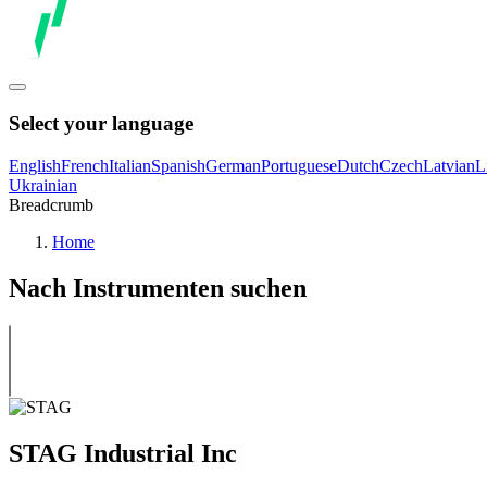
Select your language
English
French
Italian
Spanish
German
Portuguese
Dutch
Czech
Latvian
L
Ukrainian
Breadcrumb
Home
Nach Instrumenten suchen
STAG Industrial Inc