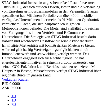
STAG Industrial Inc ist ein angesehener Real Estate Investment
Trust (REIT), der sich auf den Erwerb, Besitz und die Verwaltung
von Einzelmieter-Industrieimmobilien in den Vereinigten Staaten
spezialisiert hat. Mit einem Portfolio von über 450 Immobilien
verfügt das Unternehmen über mehr als 91 Millionen Quadratfuß
vermietbare Fläche, die sich hauptsächlich in großen
Metropolregionen befindet. Die Mieter sind vielfältig und reichen
von Fertigungs- bis hin zu Vertriebs- und E-Commerce-
Unternehmen. Die Strategie von STAG Industrial besteht darin,
stabilen und wachsenden Cashflow für seine Aktionäre durch
langfristige Mietverträge mit bonitätsstarken Mietern zu bieten,
während gleichzeitig Wertsteigerungsmöglichkeiten durch
Immobilienerwerb und -entwicklung verfolgt werden. Das
Unternehmen engagiert sich für Nachhaltigkeit und hat
energieeffiziente Initiativen in seinem Portfolio umgesetzt, um
seinen CO2-Fußabdruck und Betriebskosten zu reduzieren. Mit
Hauptsitz in Boston, Massachusetts, verfügt STAG Industrial über
regionale Büros im ganzen Land.
Verkaufen
Kaufen
BID
0.0000
ASK
0.0000
1H
1D
7D