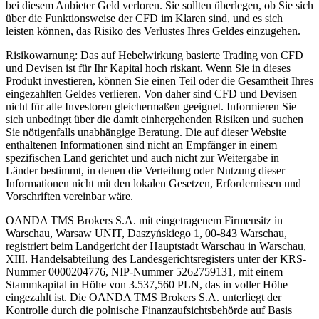
bei diesem Anbieter Geld verloren. Sie sollten überlegen, ob Sie sich
über die Funktionsweise der CFD im Klaren sind, und es sich
leisten können, das Risiko des Verlustes Ihres Geldes einzugehen.
Risikowarnung: Das auf Hebelwirkung basierte Trading von CFD
und Devisen ist für Ihr Kapital hoch riskant. Wenn Sie in dieses
Produkt investieren, können Sie einen Teil oder die Gesamtheit Ihres
eingezahlten Geldes verlieren. Von daher sind CFD und Devisen
nicht für alle Investoren gleichermaßen geeignet. Informieren Sie
sich unbedingt über die damit einhergehenden Risiken und suchen
Sie nötigenfalls unabhängige Beratung. Die auf dieser Website
enthaltenen Informationen sind nicht an Empfänger in einem
spezifischen Land gerichtet und auch nicht zur Weitergabe in
Länder bestimmt, in denen die Verteilung oder Nutzung dieser
Informationen nicht mit den lokalen Gesetzen, Erfordernissen und
Vorschriften vereinbar wäre.
OANDA TMS Brokers S.A. mit eingetragenem Firmensitz in
Warschau, Warsaw UNIT, Daszyńskiego 1, 00-843 Warschau,
registriert beim Landgericht der Hauptstadt Warschau in Warschau,
XIII. Handelsabteilung des Landesgerichtsregisters unter der KRS-
Nummer 0000204776, NIP-Nummer 5262759131, mit einem
Stammkapital in Höhe von 3.537,560 PLN, das in voller Höhe
eingezahlt ist. Die OANDA TMS Brokers S.A. unterliegt der
Kontrolle durch die polnische Finanzaufsichtsbehörde auf Basis