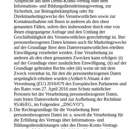
Ansprüche aus dem Demo-Konto-Vertrag oder dem
Informations- und Bildungsdienstleistungsvertrag, zur
Sicherheit, zur Betrugsbekämpfung oder für
Direktmarketingzwecke des Verantwortlichen sowie zur
Kontaktaufnahme mit Ihnen in anderen als den oben
genannten Fällen, sofern dies insbesondere durch eine von
Ihnen eingegangene Anfrage und den Umfang der
Geschäftstätigkeit des Verantwortlichen gerechtfertigt ist. Ihre
personenbezogenen Daten können auch für Marketingzwecke
auf der Grundlage Ihrer dem Datenverantwortlichen erteilten
Einwilligung verarbeitet werden. Eine Verarbeitung zu
anderen als den oben genannten Zwecken kann erfolgen: (i)
auf der Grundlage einer zusätzlichen Einwilligung, (ii) auf der
Grundlage geltenden Rechts oder (iii) wenn sie mit dem
Zweck vereinbar ist, für den die personenbezogenen Daten
ursprünglich erhoben wurden (Artikel 6 Absatz 4 der
Verordnung (EU) 2016/679 des Europäischen Parlaments und
des Rates vom 27. April 2016 zum Schutz natürlicher
Personen bei der Verarbeitung personenbezogener Daten,
zum freien Datenverkehr und zur Aufhebung der Richtlinie
95/46/EG, im Folgenden: „DSGVO“).
Die Rechtsgrundlage für die Verarbeitung Ihrer
personenbezogenen Daten ist: a. soweit die Verarbeitung für
die Erfüllung des Vertrags über Informations- und
Bildungsdienstleistungen oder des Demo-Konto-Vertrags