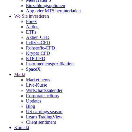
MetaTrader 5
Einzahlungsoptionen
App oder MT5 herunterladen
Wo Sie investieren
Forex
Aktien
ETFs
Aktien-CFD
Indizes-CFD
Rohstoffe-CFD
Krypto-CFD
ETF-CFD
Instrumentenspezifikation
SpaceX
Markt
Market news
Live-Kurse
Wirtschaftskalender
Corporate actions
Updates
Blog
US earnings season
Learn TradingView
Client sentiment
Kontakt