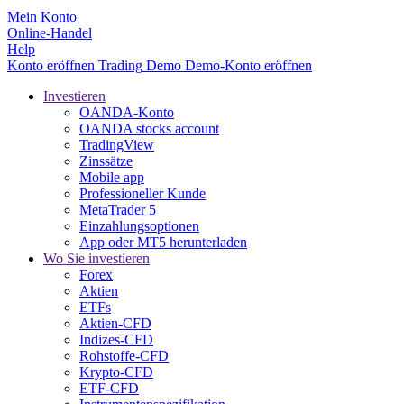
Mein Konto
Online-Handel
Help
Konto eröffnen
Trading
Demo
Demo-Konto eröffnen
Investieren
OANDA-Konto
OANDA stocks account
TradingView
Zinssätze
Mobile app
Professioneller Kunde
MetaTrader 5
Einzahlungsoptionen
App oder MT5 herunterladen
Wo Sie investieren
Forex
Aktien
ETFs
Aktien-CFD
Indizes-CFD
Rohstoffe-CFD
Krypto-CFD
ETF-CFD