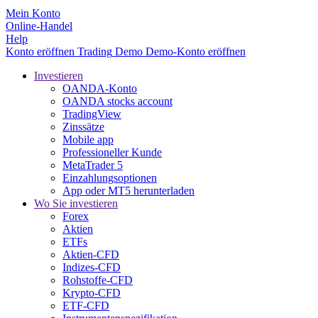
Mein Konto
Online-Handel
Help
Konto eröffnen
Trading
Demo
Demo-Konto eröffnen
Investieren
OANDA-Konto
OANDA stocks account
TradingView
Zinssätze
Mobile app
Professioneller Kunde
MetaTrader 5
Einzahlungsoptionen
App oder MT5 herunterladen
Wo Sie investieren
Forex
Aktien
ETFs
Aktien-CFD
Indizes-CFD
Rohstoffe-CFD
Krypto-CFD
ETF-CFD