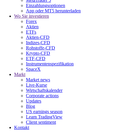
MetaTrader 5
Einzahlungsoptionen
App oder MT5 herunterladen
Wo Sie investieren
Forex
Aktien
ETFs
Aktien-CFD
Indizes-CFD
Rohstoffe-CFD
Krypto-CFD
ETF-CFD
Instrumentenspezifikation
SpaceX
Markt
Market news
Live-Kurse
Wirtschaftskalender
Corporate actions
Updates
Blog
US earnings season
Learn TradingView
Client sentiment
Kontakt