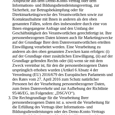
Ansprüche aus dem Demo-Konto-Vertrag oder dem
Informations- und Bildungsdienstleistungsvertrag, zur
Sicherheit, zur Betrugsbekämpfung oder für
Direktmarketingzwecke des Verantwortlichen sowie zur
Kontaktaufnahme mit Ihnen in anderen als den oben
genannten Fällen, sofern dies insbesondere durch eine von
Ihnen eingegangene Anfrage und den Umfang der
Geschäftstätigkeit des Verantwortlichen gerechtfertigt ist. Ihre
personenbezogenen Daten können auch für Marketingzwecke
auf der Grundlage Ihrer dem Datenverantwortlichen erteilten
Einwilligung verarbeitet werden. Eine Verarbeitung zu
anderen als den oben genannten Zwecken kann erfolgen: (i)
auf der Grundlage einer zusätzlichen Einwilligung, (ii) auf der
Grundlage geltenden Rechts oder (iii) wenn sie mit dem
Zweck vereinbar ist, für den die personenbezogenen Daten
ursprünglich erhoben wurden (Artikel 6 Absatz 4 der
Verordnung (EU) 2016/679 des Europäischen Parlaments und
des Rates vom 27. April 2016 zum Schutz natürlicher
Personen bei der Verarbeitung personenbezogener Daten,
zum freien Datenverkehr und zur Aufhebung der Richtlinie
95/46/EG, im Folgenden: „DSGVO“).
Die Rechtsgrundlage für die Verarbeitung Ihrer
personenbezogenen Daten ist: a. soweit die Verarbeitung für
die Erfüllung des Vertrags über Informations- und
Bildungsdienstleistungen oder des Demo-Konto-Vertrags