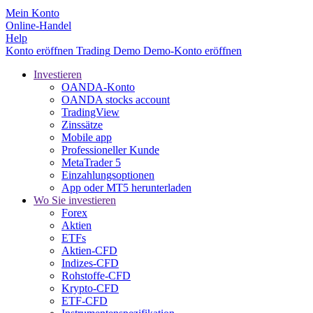
Mein Konto
Online-Handel
Help
Konto eröffnen
Trading
Demo
Demo-Konto eröffnen
Investieren
OANDA-Konto
OANDA stocks account
TradingView
Zinssätze
Mobile app
Professioneller Kunde
MetaTrader 5
Einzahlungsoptionen
App oder MT5 herunterladen
Wo Sie investieren
Forex
Aktien
ETFs
Aktien-CFD
Indizes-CFD
Rohstoffe-CFD
Krypto-CFD
ETF-CFD