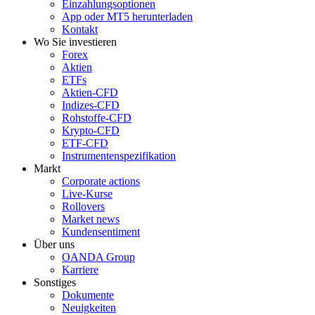
Einzahlungsoptionen
App oder MT5 herunterladen
Kontakt
Wo Sie investieren
Forex
Aktien
ETFs
Aktien-CFD
Indizes-CFD
Rohstoffe-CFD
Krypto-CFD
ETF-CFD
Instrumentenspezifikation
Markt
Corporate actions
Live-Kurse
Rollovers
Market news
Kundensentiment
Über uns
OANDA Group
Karriere
Sonstiges
Dokumente
Neuigkeiten