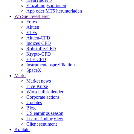
MetaTrader 5
Einzahlungsoptionen
App oder MT5 herunterladen
Wo Sie investieren
Forex
Aktien
ETFs
Aktien-CFD
Indizes-CFD
Rohstoffe-CFD
Krypto-CFD
ETF-CFD
Instrumentenspezifikation
SpaceX
Markt
Market news
Live-Kurse
Wirtschaftskalender
Corporate actions
Updates
Blog
US earnings season
Learn TradingView
Client sentiment
Kontakt