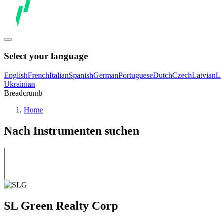
Select your language
English
French
Italian
Spanish
German
Portuguese
Dutch
Czech
Latvian
L
Ukrainian
Breadcrumb
Home
Nach Instrumenten suchen
SL Green Realty Corp