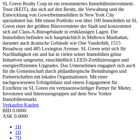
SL Green Realty Corp ist ein renommiertes Immobilieninvestment-
Trust (REIT), das sich auf den Besitz, die Verwaltung und die
Entwicklung von Gewerbeimmobilien in New York City
spezialisiert hat. Mit einem Portfolio von über 100 Immobilien ist SL
Green einer der größten Bürovermieter der Stadt und konzentriert
sich auf Class-A-Bürogebäude in erstklassigen Lagen. Die
Immobilien befinden sich hauptsächlich in Midtown Manhattan,
darunter auch ikonische Gebäude wie One Vanderbilt, 1515
Broadway und 485 Lexington Avenue. SL Green setzt sich für
Nachhaltigkeit ein und hat in vielen seiner Immobilien grüne
Initiativen umgesetzt, einschließlich LEED-Zertifizierungen und
energieeffizienten Upgrades. Das Unternehmen engagiert sich auch
für die Gemeinschaft durch philanthropische Bemühungen und
Partnerschaften mit lokalen Organisationen. Mit einer
nachgewiesenen Erfolgsbilanz und einem Engagement für
Exzellenz ist SL Green ein vertrauenswürdiger Partner für Mieter,
Investoren und Interessengruppen auf dem New Yorker
Immobilienmarkt.
Verkaufen
Kaufen
BID
0.0000
ASK
0.0000
1H
1D
7D