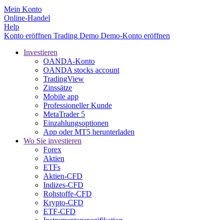
Mein Konto
Online-Handel
Help
Konto eröffnen
Trading
Demo
Demo-Konto eröffnen
Investieren
OANDA-Konto
OANDA stocks account
TradingView
Zinssätze
Mobile app
Professioneller Kunde
MetaTrader 5
Einzahlungsoptionen
App oder MT5 herunterladen
Wo Sie investieren
Forex
Aktien
ETFs
Aktien-CFD
Indizes-CFD
Rohstoffe-CFD
Krypto-CFD
ETF-CFD