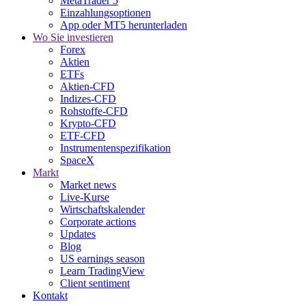
MetaTrader 5
Einzahlungsoptionen
App oder MT5 herunterladen
Wo Sie investieren
Forex
Aktien
ETFs
Aktien-CFD
Indizes-CFD
Rohstoffe-CFD
Krypto-CFD
ETF-CFD
Instrumentenspezifikation
SpaceX
Markt
Market news
Live-Kurse
Wirtschaftskalender
Corporate actions
Updates
Blog
US earnings season
Learn TradingView
Client sentiment
Kontakt